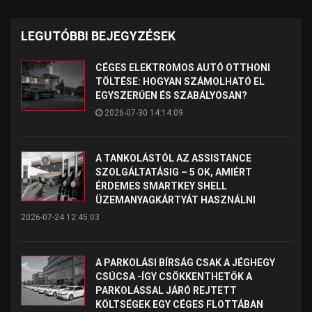
LEGUTÓBBI BEJEGYZÉSEK
CÉGES ELEKTROMOS AUTÓ OTTHONI
TÖLTÉSE: HOGYAN SZÁMOLHATÓ EL
EGYSZERŰEN ÉS SZABÁLYOSAN?
2026-07-30 14:14:09
A TANKOLÁSTÓL AZ ASSISTANCE
SZOLGÁLTATÁSIG – 5 OK, AMIÉRT
ÉRDEMES SMARTKEY SHELL
ÜZEMANYAGKÁRTYÁT HASZNÁLNI
2026-07-24 12:45:03
A PARKOLÁSI BÍRSÁG CSAK A JÉGHEGY
CSÚCSA -ÍGY CSÖKKENTHETŐK A
PARKOLÁSSAL JÁRÓ REJTETT
KÖLTSÉGEK EGY CÉGES FLOTTÁBAN