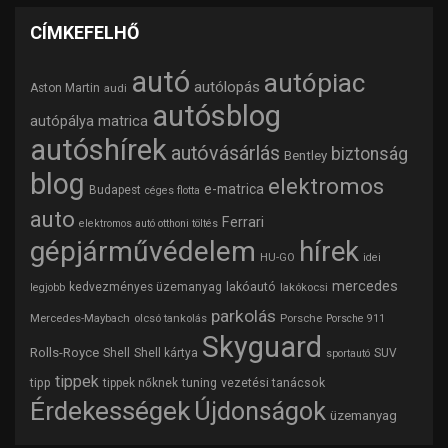
CÍMKEFELHŐ
autó
autópiac
autólopás
Aston Martin
audi
autósblog
autópálya matrica
autóshírek
autóvásárlás
biztonság
Bentley
blog
elektromos
e-matrica
Budapest
céges flotta
auto
Ferrari
elektromos autó otthoni töltés
gépjárművédelem
hírek
HU-GO
idei
mercedes
lakóautó
kedvezményes üzemanyag
lakókocsi
legjobb
parkolás
Mercedes-Maybach
olcsó tankolás
Porsche
Porsche 911
Skyguard
Rolls-Royce
Shell
Shell kártya
SUV
sportautó
tippek
tipp
tuning
vezetési tanácsok
tippek nőknek
Érdekességek
Újdonságok
üzemanyag