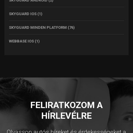
SKYGUARD ANDROID
(2)
SKYGUARD IOS
(1)
SKYGUARD MINDEN PLATFORM
(76)
WEBBASE IOS
(1)
FELIRATKOZOM A
HÍRLEVÉLRE
Olvasson autós híreket és érdekességeket a