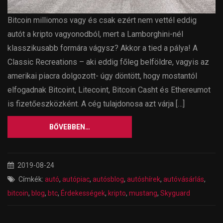
Bitcoin milliomos vagy és csak ezért nem vettél eddig
autót a kripto vagyonodból, mert a Lamborghini-nél
klasszikusabb formára vágysz? Akkor a tied a pálya! A
Classic Recreations – aki eddig főleg belföldre, vagyis az
amerikai piacra dolgozott- úgy döntött, hogy mostantól
elfogadnak Bitcoint, Litecoint, Bitcoin Casht és Ethereumot
is fizetőeszközként. A cég tulajdonosa azt várja […]
BŐVEBBEN…
2019-08-24
Címkék:
autó
,
autópiac
,
autósblog
,
autóshírek
,
autóvásárlás
,
bitcoin
,
blog
,
btc
,
Érdekességek
,
kripto
,
mustang
,
Skyguard