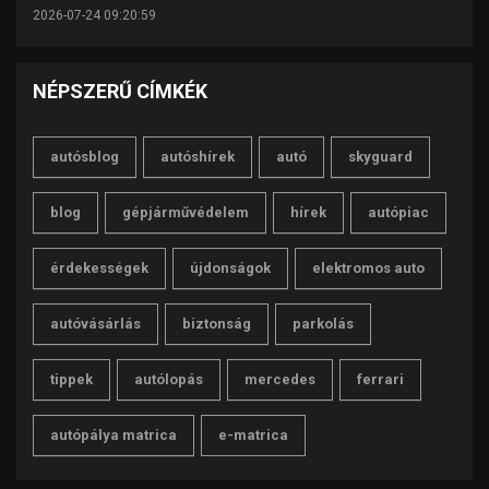
2026-07-24 09:20:59
NÉPSZERŰ CÍMKÉK
autósblog
autóshírek
autó
skyguard
blog
gépjárművédelem
hírek
autópiac
érdekességek
újdonságok
elektromos auto
autóvásárlás
biztonság
parkolás
tippek
autólopás
mercedes
ferrari
autópálya matrica
e-matrica