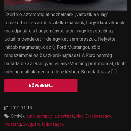
Ezerféle sztereotípiát hozhatnánk „változik a világ”
témakörben, és arról is vitatkozhatnánk, hogy klasszikusok
maradjanak-e a hagyományos úton, vagy kövessék az
aktuális trendeket – de egyiket sem tesszük. Helyette
inkább megmutatjuk az új Ford Mustangot, zöld
rendszámmal és összkerékhajtással. A Ford nemrég
mutatta be az első gyári villany-Mustang prototípusát, de itt
még nem álltak meg a fejlesztésben. Bemutatták az […]
BŐVEBBEN…
2019-11-18
Címkék:
autó
,
autópiac
,
autóshírek
,
blog
,
Érdekességek
,
mustang
,
Skyguard
,
Újdonságok