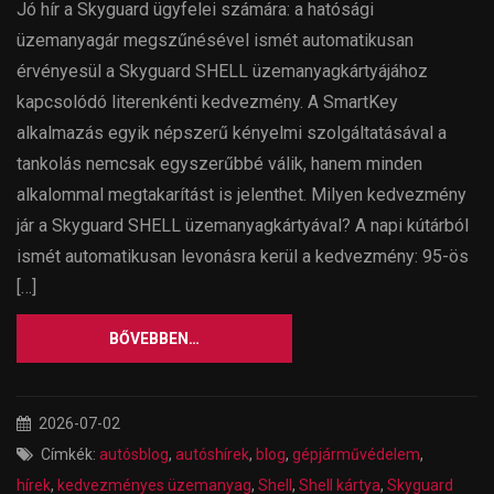
Jó hír a Skyguard ügyfelei számára: a hatósági
üzemanyagár megszűnésével ismét automatikusan
érvényesül a Skyguard SHELL üzemanyagkártyájához
kapcsolódó literenkénti kedvezmény. A SmartKey
alkalmazás egyik népszerű kényelmi szolgáltatásával a
tankolás nemcsak egyszerűbbé válik, hanem minden
alkalommal megtakarítást is jelenthet. Milyen kedvezmény
jár a Skyguard SHELL üzemanyagkártyával? A napi kútárból
ismét automatikusan levonásra kerül a kedvezmény: 95-ös
[…]
BŐVEBBEN…
2026-07-02
Címkék:
autósblog
,
autóshírek
,
blog
,
gépjárművédelem
,
hírek
,
kedvezményes üzemanyag
,
Shell
,
Shell kártya
,
Skyguard