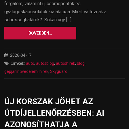
forgalom, valamint új csomópontok és
gyalogoskapcsolatok kialakítása. Miért változnak a
sebességhatárok? Sokan úgy […]
BŐVEBBEN…
2026-04-17
Címkék:
autó
,
autósblog
,
autóshírek
,
blog
,
gépjárművédelem
,
hírek
,
Skyguard
ÚJ KORSZAK JÖHET AZ
ÚTDÍJELLENŐRZÉSBEN: AI
AZONOSÍTHATJA A