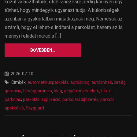
közül választhatunk, első ránézésre pedig könnyen úgy
tűnhet, hogy mindegyik ugyanazt tudja. A különbségek
azonban a gyakorlatban mutatkoznak meg. Nemcsak az
számít, hogy el lehet-e indítani a parkolást, hanem az is,
mennyi feladat marad a […]
BŐVEBBEN…
2026-07-10
Címkék:
automatikusparkolás
,
autósblog
,
autóshírek
,
bírság
garancia
,
bírsággarancia
,
blog
,
gépjárművédelem
,
hírek
,
parkolás
,
parkolási applikáció
,
parkolási díjfizetés
,
parkoló
applikáció
,
Skyguard