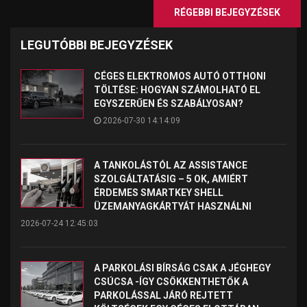
RÉGEBBI BEJEGYZÉSEK
LEGUTÓBBI BEJEGYZÉSEK
CÉGES ELEKTROMOS AUTÓ OTTHONI
TÖLTÉSE: HOGYAN SZÁMOLHATÓ EL
EGYSZERŰEN ÉS SZABÁLYOSAN?
2026-07-30 14:14:09
A TANKOLÁSTÓL AZ ASSISTANCE
SZOLGÁLTATÁSIG – 5 OK, AMIÉRT
ÉRDEMES SMARTKEY SHELL
ÜZEMANYAGKÁRTYÁT HASZNÁLNI
2026-07-24 12:45:03
A PARKOLÁSI BÍRSÁG CSAK A JÉGHEGY
CSÚCSA -ÍGY CSÖKKENTHETŐK A
PARKOLÁSSAL JÁRÓ REJTETT