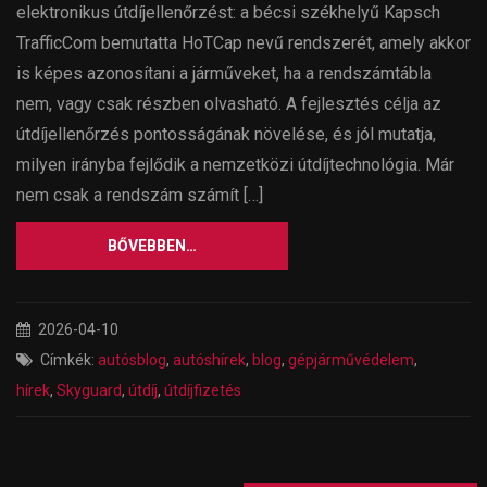
elektronikus útdíjellenőrzést: a bécsi székhelyű Kapsch
TrafficCom bemutatta HoTCap nevű rendszerét, amely akkor
is képes azonosítani a járműveket, ha a rendszámtábla
nem, vagy csak részben olvasható. A fejlesztés célja az
útdíjellenőrzés pontosságának növelése, és jól mutatja,
milyen irányba fejlődik a nemzetközi útdíjtechnológia. Már
nem csak a rendszám számít […]
BŐVEBBEN…
2026-04-10
Címkék:
autósblog
,
autóshírek
,
blog
,
gépjárművédelem
,
hírek
,
Skyguard
,
útdíj
,
útdíjfizetés