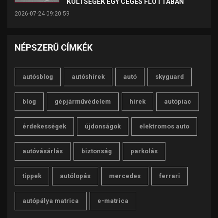
KÖLTSÉGEK EGY CÉGES FLOTTÁBAN
2026-07-24 09:20:59
NÉPSZERŰ CÍMKÉK
autósblog
autóshírek
autó
skyguard
blog
gépjárművédelem
hírek
autópiac
érdekességek
újdonságok
elektromos auto
autóvásárlás
biztonság
parkolás
tippek
autólopás
mercedes
ferrari
autópálya matrica
e-matrica