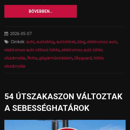
BŐVEBBEN…
2026-05-07
Címkék:
autó
,
autósblog
,
autóshírek
,
blog
,
elektromos auto
,
elektromos autó otthoni töltés
,
elektromos autó töltés
elszámolás
,
flotta
,
gépjárművédelem
,
Skyguard
,
töltés
elszámolás
54 ÚTSZAKASZON VÁLTOZTAK
A SEBESSÉGHATÁROK