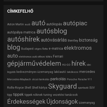
CÍMKEFELHŐ
autó
autópiac
autólopás
Aston Martin
audi
autósblog
autópálya matrica
autóshírek
autóvásárlás
biztonság
Bentley
blog
elektromos
e-matrica
Budapest
céges flotta
auto
Ferrari
elektromos autó otthoni töltés
gépjárművédelem
hírek
HU-GO
idei
mercedes
lakóautó
kedvezményes üzemanyag
lakókocsi
legjobb
parkolás
Mercedes-Maybach
olcsó tankolás
Porsche
Porsche 911
Skyguard
Rolls-Royce
Shell
Shell kártya
SUV
sportautó
tippek
tipp
tuning
vezetési tanácsok
tippek nőknek
Érdekességek
Újdonságok
üzemanyag