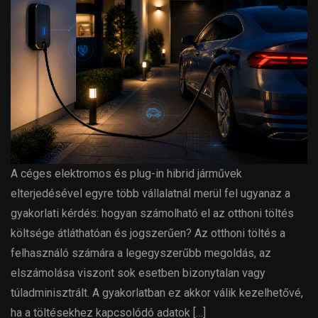
A céges elektromos és plug-in hibrid járművek
elterjedésével egyre több vállalatnál merül fel ugyanaz a
gyakorlati kérdés: hogyan számolható el az otthoni töltés
költsége átláthatóan és jogszerűen? Az otthoni töltés a
felhasználó számára a legegyszerűbb megoldás, az
elszámolása viszont sok esetben bizonytalan vagy
túladminisztrált. A gyakorlatban ez akkor válik kezelhetővé,
ha a töltésekhez kapcsolódó adatok […]