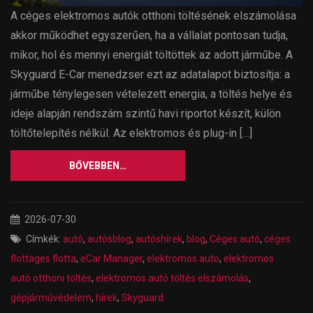
A céges elektromos autók otthoni töltésének elszámolása
akkor működhet egyszerűen, ha a vállalat pontosan tudja,
mikor, hol és mennyi energiát töltöttek az adott járműbe. A
Skyguard E-Car menedzser ezt az adatalapot biztosítja: a
járműbe ténylegesen vételezett energia, a töltés helye és
ideje alapján rendszám szintű havi riportot készít, külön
töltőtelepítés nélkül. Az elektromos és plug-in […]
BŐVEBBEN…
2026-07-30
Címkék:
autó
,
autósblog
,
autóshírek
,
blog
,
Céges autó
,
céges
flottages flotta
,
eCar Manager
,
elektromos auto
,
elektromos
autó otthoni töltés
,
elektromos autó töltés elszámolás
,
gépjárművédelem
,
hírek
,
Skyguard