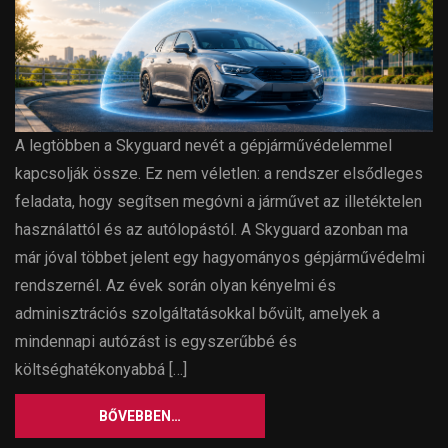
A legtöbben a Skyguard nevét a gépjárművédelemmel
kapcsolják össze. Ez nem véletlen: a rendszer elsődleges
feladata, hogy segítsen megóvni a járművet az illetéktelen
használattól és az autólopástól. A Skyguard azonban ma
már jóval többet jelent egy hagyományos gépjárművédelmi
rendszernél. Az évek során olyan kényelmi és
adminisztrációs szolgáltatásokkal bővült, amelyek a
mindennapi autózást is egyszerűbbé és
költséghatékonyabbá […]
BŐVEBBEN…