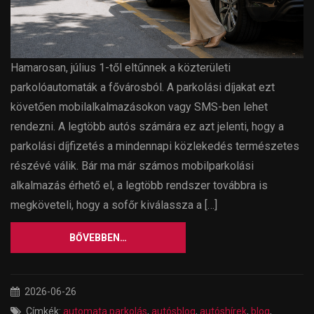
Hamarosan, július 1-től eltűnnek a közterületi
parkolóautomaták a fővárosból. A parkolási díjakat ezt
követően mobilalkalmazásokon vagy SMS-ben lehet
rendezni. A legtöbb autós számára ez azt jelenti, hogy a
parkolási díjfizetés a mindennapi közlekedés természetes
részévé válik. Bár ma már számos mobilparkolási
alkalmazás érhető el, a legtöbb rendszer továbbra is
megköveteli, hogy a sofőr kiválassza a […]
BŐVEBBEN…
2026-06-26
Címkék:
automata parkolás
,
autósblog
,
autóshírek
,
blog
,