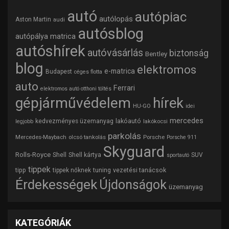
autó
autópiac
autólopás
Aston Martin
audi
autósblog
autópálya matrica
autóshírek
autóvásárlás
biztonság
Bentley
blog
elektromos
e-matrica
Budapest
céges flotta
auto
Ferrari
elektromos autó otthoni töltés
gépjárművédelem
hírek
HU-GO
idei
mercedes
lakóautó
kedvezményes üzemanyag
lakókocsi
legjobb
parkolás
Mercedes-Maybach
olcsó tankolás
Porsche
Porsche 911
Skyguard
Rolls-Royce
Shell
Shell kártya
SUV
sportautó
tippek
tipp
tuning
vezetési tanácsok
tippek nőknek
Érdekességek
Újdonságok
üzemanyag
KATEGÓRIÁK