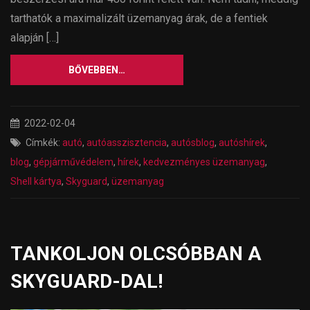
tarthatók a maximalizált üzemanyag árak, de a fentiek
alapján […]
BŐVEBBEN…
2022-02-04
Címkék:
autó
,
autóasszisztencia
,
autósblog
,
autóshírek
,
blog
,
gépjárművédelem
,
hírek
,
kedvezményes üzemanyag
,
Shell kártya
,
Skyguard
,
üzemanyag
TANKOLJON OLCSÓBBAN A
SKYGUARD-DAL!