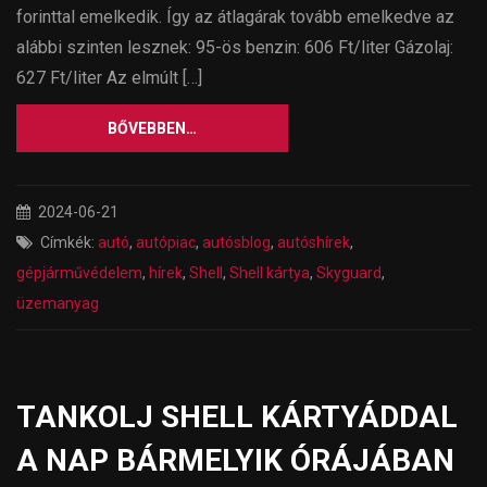
forinttal emelkedik. Így az átlagárak tovább emelkedve az
alábbi szinten lesznek: 95-ös benzin: 606 Ft/liter Gázolaj:
627 Ft/liter Az elmúlt […]
BŐVEBBEN…
2024-06-21
Címkék:
autó
,
autópiac
,
autósblog
,
autóshírek
,
gépjárművédelem
,
hírek
,
Shell
,
Shell kártya
,
Skyguard
,
üzemanyag
TANKOLJ SHELL KÁRTYÁDDAL
A NAP BÁRMELYIK ÓRÁJÁBAN