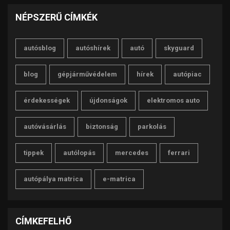
NÉPSZERŰ CÍMKÉK
autósblog
autóshírek
autó
skyguard
blog
gépjárművédelem
hírek
autópiac
érdekességek
újdonságok
elektromos auto
autóvásárlás
biztonság
parkolás
tippek
autólopás
mercedes
ferrari
autópálya matrica
e-matrica
CÍMKEFELHŐ