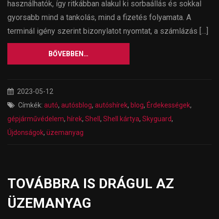
használhatók, így ritkábban alakul ki sorbaállás és sokkal
gyorsabb mind a tankolás, mind a fizetés folyamata. A
terminál igény szerint bizonylatot nyomtat, a számlázás […]
BŐVEBBEN…
2023-05-12
Címkék:
autó
,
autósblog
,
autóshírek
,
blog
,
Érdekességek
,
gépjárművédelem
,
hírek
,
Shell
,
Shell kártya
,
Skyguard
,
Újdonságok
,
üzemanyag
TOVÁBBRA IS DRÁGUL AZ
ÜZEMANYAG