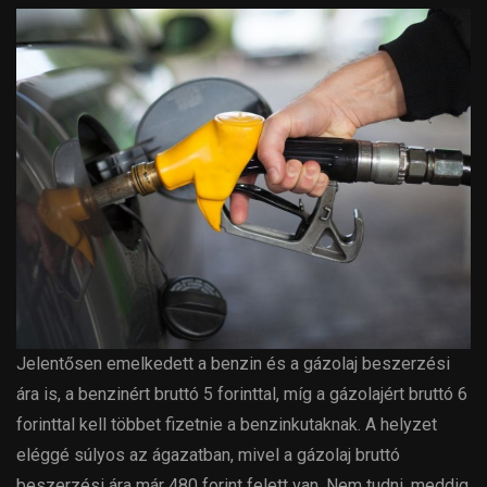
Jelentősen emelkedett a benzin és a gázolaj beszerzési
ára is, a benzinért bruttó 5 forinttal, míg a gázolajért bruttó 6
forinttal kell többet fizetnie a benzinkutaknak. A helyzet
eléggé súlyos az ágazatban, mivel a gázolaj bruttó
beszerzési ára már 480 forint felett van. Nem tudni, meddig