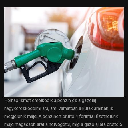
Holnap ismét emelkedik a benzin és a gázolaj
nagykereskedelmi ára, ami várhatóan a kutak áraiban is
megjelenik majd. A benzinért bruttó 4 forinttal fizethetünk
majd magasabb árat a hétvégétől, míg a gázolaj ára bruttó 5