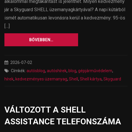
alkalommal megtakarítást is jelenthet. Milyen kedvezmény
jár a Skyguard SHELL üzemanyagkártyával? A napi kútárból
ismét automatikusan levonásra kerül a kedvezmény: 95-ös
[…]
BŐVEBBEN…
2026-07-02
Címkék:
autósblog
,
autóshírek
,
blog
,
gépjárművédelem
,
hírek
,
kedvezményes üzemanyag
,
Shell
,
Shell kártya
,
Skyguard
VÁLTOZOTT A SHELL
ASSISTANCE TELEFONSZÁMA