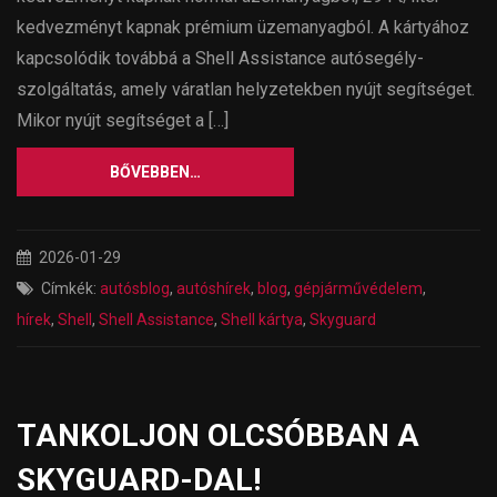
kedvezményt kapnak prémium üzemanyagból. A kártyához
kapcsolódik továbbá a Shell Assistance autósegély-
szolgáltatás, amely váratlan helyzetekben nyújt segítséget.
Mikor nyújt segítséget a […]
BŐVEBBEN…
2026-01-29
Címkék:
autósblog
,
autóshírek
,
blog
,
gépjárművédelem
,
hírek
,
Shell
,
Shell Assistance
,
Shell kártya
,
Skyguard
TANKOLJON OLCSÓBBAN A
SKYGUARD-DAL!