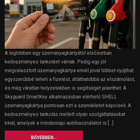
A legtöbben egy üzemanyagkártyától elsősorban
kedvezményes tankolást várnak. Pedig egy jól
megválasztott üzemanyagkártya ennél jóval többet nyújthat:
egyszerűbbé teheti a fizetést, átláthatóbbá az elszámolást,
és még váratlan helyzetekben is segítséget jelenthet. A
Skyguard SmartKey alkalmazásban elérhető SHELL
üzemanyagkártya pontosan ezt a szemléletet képviseli. A
kedvezményes tankolás mellett olyan szolgáltatásokat
kínál, amelyek a mindennapi autóhasználatot is […]
BŐVEBBEN…