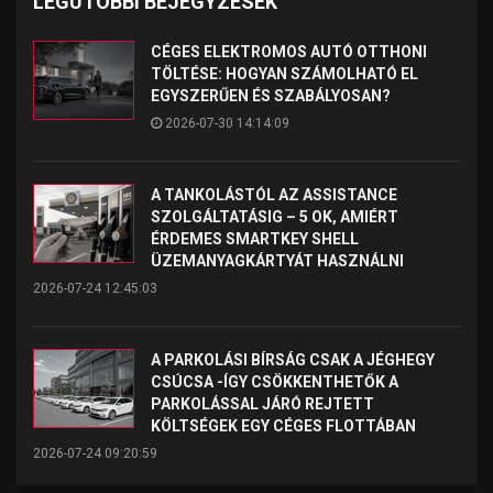
LEGUTÓBBI BEJEGYZÉSEK
CÉGES ELEKTROMOS AUTÓ OTTHONI
TÖLTÉSE: HOGYAN SZÁMOLHATÓ EL
EGYSZERŰEN ÉS SZABÁLYOSAN?
2026-07-30 14:14:09
A TANKOLÁSTÓL AZ ASSISTANCE
SZOLGÁLTATÁSIG – 5 OK, AMIÉRT
ÉRDEMES SMARTKEY SHELL
ÜZEMANYAGKÁRTYÁT HASZNÁLNI
2026-07-24 12:45:03
A PARKOLÁSI BÍRSÁG CSAK A JÉGHEGY
CSÚCSA -ÍGY CSÖKKENTHETŐK A
PARKOLÁSSAL JÁRÓ REJTETT
KÖLTSÉGEK EGY CÉGES FLOTTÁBAN
2026-07-24 09:20:59