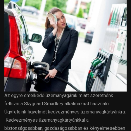
Az egyre emelkedő üzemanyagárak miatt szeretnénk
felhívni a Skyguard Smartkey alkalmazást használó
Ügyfeleink figyelmét kedvezményes üzemanyagkártyánkra.
Kedvezményes üzemanyagkártyánkkal a
biztonságosabban, gazdaságosabban és kényelmesebben