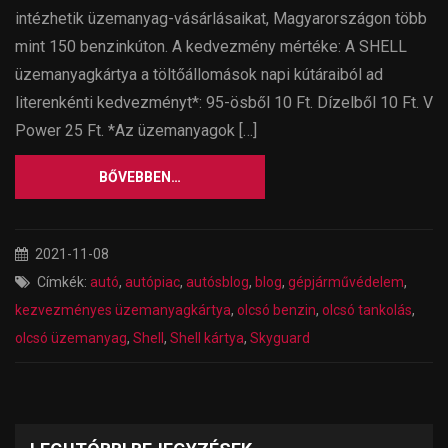
intézhetik üzemanyag-vásárlásaikat, Magyarországon több
mint 150 benzinkúton. A kedvezmény mértéke: A SHELL
üzemanyagkártya a töltőállomások napi kútáraiból ad
literenkénti kedvezményt*: 95-ösből 10 Ft. Dízelből 10 Ft. V
Power 25 Ft. *Az üzemanyagok […]
BŐVEBBEN…
2021-11-08
Címkék:
autó
,
autópiac
,
autósblog
,
blog
,
gépjárművédelem
,
kezvezményes üzemanyagkártya
,
olcsó benzin
,
olcsó tankolás
,
olcsó üzemanyag
,
Shell
,
Shell kártya
,
Skyguard