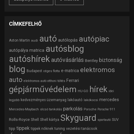
CÍMKEFELHŐ
autó
autópiac
autólopás
Aston Martin
audi
autósblog
autópálya matrica
autóshírek
autóvásárlás
biztonság
Bentley
blog
elektromos
e-matrica
Budapest
céges flotta
auto
Ferrari
elektromos autó otthoni töltés
gépjárművédelem
hírek
HU-GO
idei
mercedes
lakóautó
kedvezményes üzemanyag
lakókocsi
legjobb
parkolás
Mercedes-Maybach
olcsó tankolás
Porsche
Porsche 911
Skyguard
Rolls-Royce
Shell
Shell kártya
SUV
sportautó
tippek
tipp
tuning
vezetési tanácsok
tippek nőknek