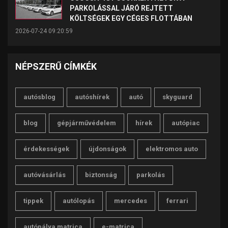
PARKOLÁSSAL JÁRÓ REJTETT
KÖLTSÉGEK EGY CÉGES FLOTTÁBAN
2026-07-24 09:20:59
NÉPSZERŰ CÍMKÉK
autósblog
autóshírek
autó
skyguard
blog
gépjárművédelem
hírek
autópiac
érdekességek
újdonságok
elektromos auto
autóvásárlás
biztonság
parkolás
tippek
autólopás
mercedes
ferrari
autópálya matrica
e-matrica