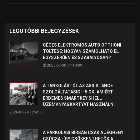
LEGUTÓBBI BEJEGYZÉSEK
CÉGES ELEKTROMOS AUTÓ OTTHONI
TÖLTÉSE: HOGYAN SZÁMOLHATÓ EL
EGYSZERŰEN ÉS SZABÁLYOSAN?
2026-07-30 14:14:09
A TANKOLÁSTÓL AZ ASSISTANCE
SZOLGÁLTATÁSIG – 5 OK, AMIÉRT
ÉRDEMES SMARTKEY SHELL
ÜZEMANYAGKÁRTYÁT HASZNÁLNI
2026-07-24 12:45:03
A PARKOLÁSI BÍRSÁG CSAK A JÉGHEGY
CSÚCSA -ÍGY CSÖKKENTHETŐK A