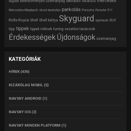
mercedes
lakóautó
kedvezményes üzemanyag
lakókocsi
legjobb
parkolás
Mercedes-Maybach
olcsó tankolás
Porsche
Porsche 911
Skyguard
Rolls-Royce
Shell
Shell kártya
SUV
sportautó
tippek
tipp
tuning
vezetési tanácsok
tippek nőknek
Érdekességek
Újdonságok
üzemanyag
KATEGÓRIÁK
HÍREK
(436)
KIZÁRÓLAG MOBIL
(5)
NAVSKY ANDROID
(1)
NAVSKY IOS
(2)
NAVSKY MINDEN PLATFORM
(1)