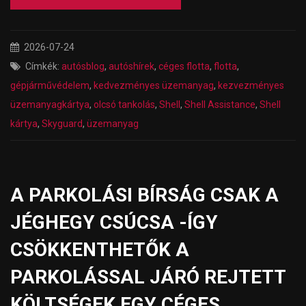
2026-07-24
Címkék:
autósblog
,
autóshírek
,
céges flotta
,
flotta
,
gépjárművédelem
,
kedvezményes üzemanyag
,
kezvezményes
üzemanyagkártya
,
olcsó tankolás
,
Shell
,
Shell Assistance
,
Shell
kártya
,
Skyguard
,
üzemanyag
A PARKOLÁSI BÍRSÁG CSAK A
JÉGHEGY CSÚCSA -ÍGY
CSÖKKENTHETŐK A
PARKOLÁSSAL JÁRÓ REJTETT
KÖLTSÉGEK EGY CÉGES