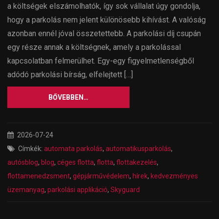
a költségek elszámolhatók, így sok vállalat úgy gondolja,
hogy a parkolás nem jelent különösebb kihívást. A valóság
azonban ennél jóval összetettebb. A parkolási díj csupán
egy része annak a költségnek, amely a parkolással
kapcsolatban felmerülhet. Egy-egy figyelmetlenségből
adódó parkolási bírság, elfelejtett […]
BŐVEBBEN…
2026-07-24
Címkék:
automata parkolás
,
automatikusparkolás
,
autósblog
,
blog
,
céges flotta
,
flotta
,
flottakezelés
,
flottamenedzsment
,
gépjárművédelem
,
hírek
,
kedvezményes
üzemanyag
,
parkolási applikáció
,
Skyguard