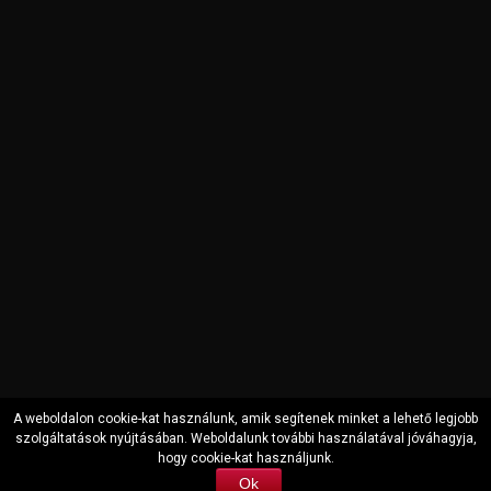
A weboldalon cookie-kat használunk, amik segítenek minket a lehető legjobb
szolgáltatások nyújtásában. Weboldalunk további használatával jóváhagyja,
hogy cookie-kat használjunk.
Copyright © 2000-2022 Auto Securit Zrt. All Rights Reserved
Ok