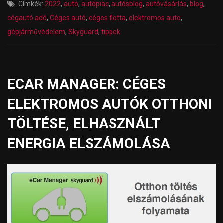
Címkék:
2022
,
autó
,
autópiac
,
autósblog
,
autóvásárlás
,
blog
,
cégautó adó
,
Céges autó
,
céges flotta
,
elektromos auto
,
gépjárművédelem
,
Skyguard
,
tippek
ECAR MANAGER: CÉGES
ELEKTROMOS AUTÓK OTTHONI
TÖLTÉSE, ELHASZNÁLT
ENERGIA ELSZÁMOLÁSA