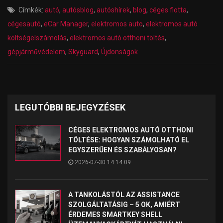
Címkék:
autó
,
autósblog
,
autóshírek
,
blog
,
céges flotta
,
cégesautó
,
eCar Manager
,
elektromos auto
,
elektromos autó
költségelszámolás
,
elektromos autó otthoni töltés
,
gépjárművédelem
,
Skyguard
,
Újdonságok
LEGUTÓBBI BEJEGYZÉSEK
CÉGES ELEKTROMOS AUTÓ OTTHONI
TÖLTÉSE: HOGYAN SZÁMOLHATÓ EL
EGYSZERŰEN ÉS SZABÁLYOSAN?
2026-07-30 14:14:09
A TANKOLÁSTÓL AZ ASSISTANCE
SZOLGÁLTATÁSIG – 5 OK, AMIÉRT
ÉRDEMES SMARTKEY SHELL