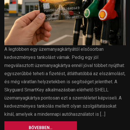
A legtöbben egy üzemanyagkártyától elsősorban
kedvezményes tankolást várnak. Pedig egy jól
megválasztott üzemanyagkártya ennél jóval többet nyújthat:
egyszerűbbé teheti a fizetést, átláthatóbbá az elszámolást,
és még váratlan helyzetekben is segítséget jelenthet. A
Skyguard SmartKey alkalmazásban elérhető SHELL
üzemanyagkártya pontosan ezt a szemléletet képviseli. A
kedvezményes tankolás mellett olyan szolgáltatásokat
kínál, amelyek a mindennapi autóhasználatot is […]
BŐVEBBEN…