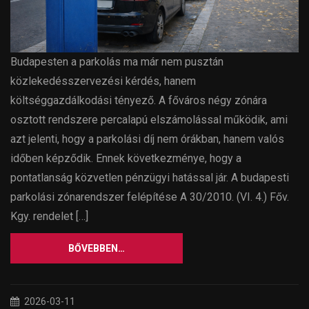
Budapesten a parkolás ma már nem pusztán
közlekedésszervezési kérdés, hanem
költséggazdálkodási tényező. A főváros négy zónára
osztott rendszere percalapú elszámolással működik, ami
azt jelenti, hogy a parkolási díj nem órákban, hanem valós
időben képződik. Ennek következménye, hogy a
pontatlanság közvetlen pénzügyi hatással jár. A budapesti
parkolási zónarendszer felépítése A 30/2010. (VI. 4.) Főv.
Kgy. rendelet […]
BŐVEBBEN…
2026-03-11