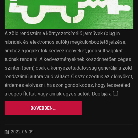
A zöld rendszám a környezetkímélő járművek (plug in
hibridek és elektromos autók) megkülönböztető jelzése,
amihez a jogalkotók kedvezményeket, jogosultságokat
tudnak rendelni. A kedvezményeknek köszönhetően céges
szinten (sem) csak a környezettudatosság generálja a zöld
rendszámú autóra való váltást. Összeszedtük az előnyöket,
érdemes elolvasni, ha azon gondolkodsz, hogy lecseréled
a céges flottát, vagy annak egyes autóit. Duplájára […]
BŐVEBBEN…
2022-06-09