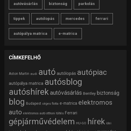
autóvásárlás
biztonság
parkolás
tippek
autólopás
mercedes
ferrari
autópálya matrica
e-matrica
CÍMKEFELHŐ
autó
autópiac
autólopás
Aston Martin
audi
autósblog
autópálya matrica
autóshírek
autóvásárlás
biztonság
Bentley
blog
elektromos
e-matrica
Budapest
céges flotta
auto
Ferrari
elektromos autó otthoni töltés
gépjárművédelem
hírek
HU-GO
idei