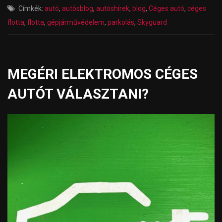
Címkék:
autó
,
autósblog
,
autóshírek
,
blog
,
Céges autó
,
céges
flotta
,
flotta
,
gépjárművédelem
,
parkolás
,
Skyguard
MEGÉRI ELEKTROMOS CÉGES
AUTÓT VÁLASZTANI?