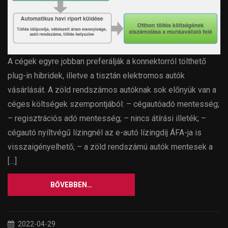
A cégek egyre jobban preferálják a konnektorról tölthető
plug-in hibridek, illetve a tisztán elektromos autók
vásárlását. A zöld rendszámos autóknak sok előnyük van a
céges költségek szempontjából: – cégautóadó mentesség;
– regisztrációs adó mentesség; – nincs átírási illeték; –
cégautó nyíltvégű lízingnél az e-autó lízingdíj ÁFA-ja is
visszaigényelhető; – a zöld rendszámú autók mentesek a
[…]
BŐVEBBEN…
2022-04-29