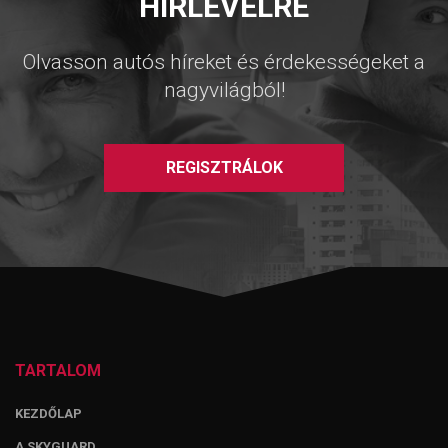
HÍRLEVÉLRE
Olvasson autós híreket és érdekességeket a
nagyvilágból!
REGISZTRÁLOK
TARTALOM
KEZDŐLAP
A SKYGUARD