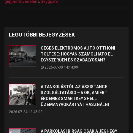
gépjárművédelem
,
Skyguard
LEGUTÓBBI BEJEGYZÉSEK
CÉGES ELEKTROMOS AUTÓ OTTHONI
TÖLTÉSE: HOGYAN SZÁMOLHATÓ EL
EGYSZERŰEN ÉS SZABÁLYOSAN?
2026-07-30 14:14:09
A TANKOLÁSTÓL AZ ASSISTANCE
SZOLGÁLTATÁSIG – 5 OK, AMIÉRT
ÉRDEMES SMARTKEY SHELL
ÜZEMANYAGKÁRTYÁT HASZNÁLNI
2026-07-24 12:45:03
A PARKOLÁSI BÍRSÁG CSAK A JÉGHEGY