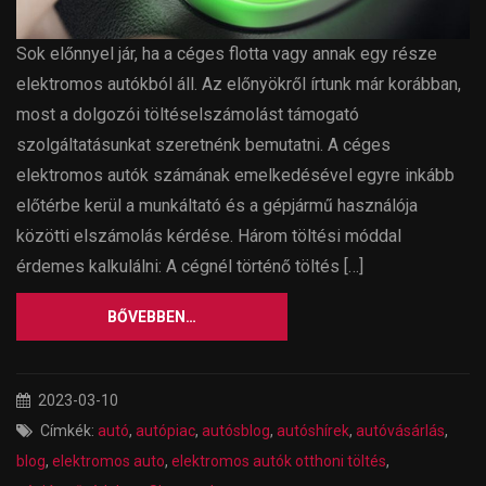
Sok előnnyel jár, ha a céges flotta vagy annak egy része
elektromos autókból áll. Az előnyökről írtunk már korábban,
most a dolgozói töltéselszámolást támogató
szolgáltatásunkat szeretnénk bemutatni. A céges
elektromos autók számának emelkedésével egyre inkább
előtérbe kerül a munkáltató és a gépjármű használója
közötti elszámolás kérdése. Három töltési móddal
érdemes kalkulálni: A cégnél történő töltés […]
BŐVEBBEN…
2023-03-10
Címkék:
autó
,
autópiac
,
autósblog
,
autóshírek
,
autóvásárlás
,
blog
,
elektromos auto
,
elektromos autók otthoni töltés
,