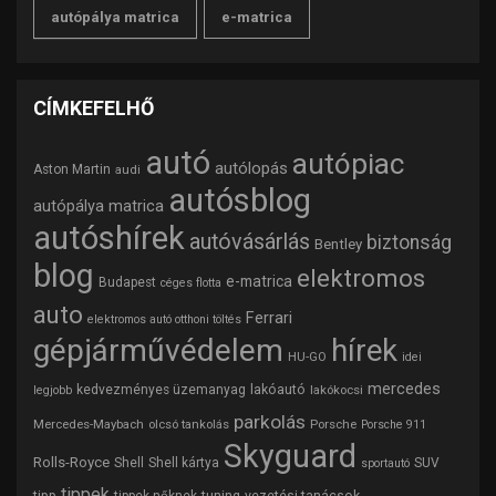
autópálya matrica
e-matrica
CÍMKEFELHŐ
autó
autópiac
autólopás
Aston Martin
audi
autósblog
autópálya matrica
autóshírek
autóvásárlás
biztonság
Bentley
blog
elektromos
e-matrica
Budapest
céges flotta
auto
Ferrari
elektromos autó otthoni töltés
gépjárművédelem
hírek
HU-GO
idei
mercedes
lakóautó
kedvezményes üzemanyag
lakókocsi
legjobb
parkolás
Mercedes-Maybach
olcsó tankolás
Porsche
Porsche 911
Skyguard
Rolls-Royce
Shell
Shell kártya
SUV
sportautó
tippek
tipp
tuning
vezetési tanácsok
tippek nőknek