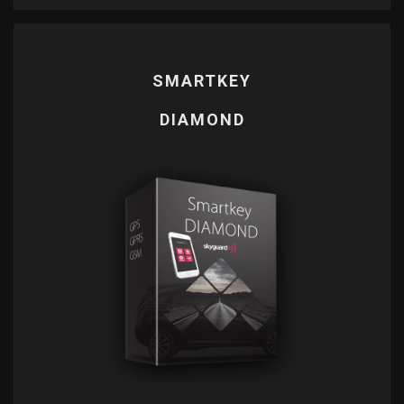
SMARTKEY
OBU CITY
EASY PARKING
DIAMOND