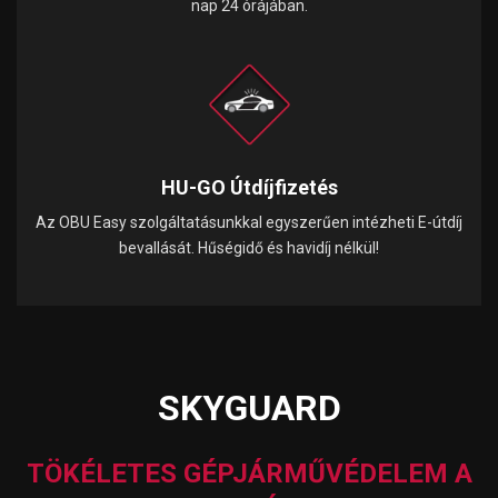
nap 24 órájában.
HU-GO Útdíjfizetés
Az OBU Easy szolgáltatásunkkal egyszerűen intézheti E-útdíj
bevallását. Hűségidő és havidíj nélkül!
SKYGUARD
TÖKÉLETES GÉPJÁRMŰVÉDELEM A