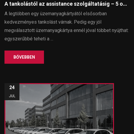
A tankolástól az assistance szolgáltatásig – 5 ok, amiért érdemes SmartKey SHELL üzemanyagkártyát használni
A legtöbben egy üzemanyagkártyától elsősorban
kedvezményes tankolást várnak. Pedig egy jól
megválasztott üzemanyagkártya ennél jóval többet nyújthat:
egyszerűbbé teheti a ...
BŐVEBBEN
24
JUL