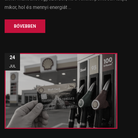
mikor, hol és mennyi energiát ...
BŐVEBBEN
24
JUL