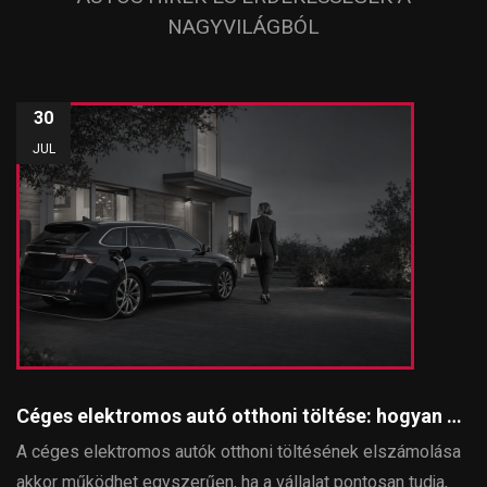
NAGYVILÁGBÓL
30
JUL
Céges elektromos autó otthoni töltése: hogyan számolható el egyszerűen és szabályosan?
A céges elektromos autók otthoni töltésének elszámolása
akkor működhet egyszerűen, ha a vállalat pontosan tudja,