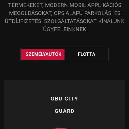
TERMÉKEKET, MODERN MOBIL APPLIKÁCIÓS
MEGOLDÁSOKAT, GPS ALAPÚ PARKOLÁSI ÉS
ÚTDÍJFIZETÉSI SZOLGÁLTATÁSOKAT KÍNÁLUNK
ÜGYFELEINKNEK
.
SZEMÉLYAUTÓK
FLOTTA
OBU CITY
OBU CITY
GUARD
QUICK