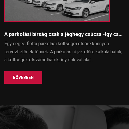
A parkolási bírság csak a jéghegy csúcsa -így csökkenthetők a parkolással járó rejtett költségek egy céges flottában
Egy céges flotta parkolási költségei elsőre könnyen
tervezhetőnek tűnnek. A parkolási díjak előre kalkulálhatók,
a költségek elszámolhatók, így sok vállalat ...
BŐVEBBEN