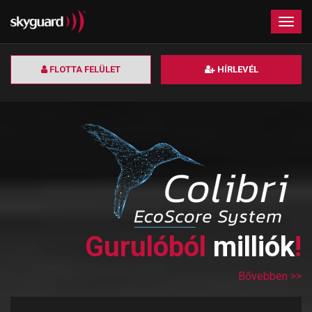
×
Togg
navig
FLOTTA FELÜLET
HÍRLEVÉL
Gurulóból
milliók
!
Bővebben >>