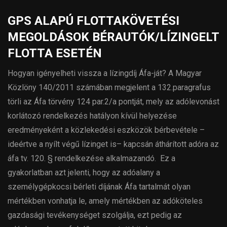
GPS ALAPÚ FLOTTAKÖVETÉSI
MEGOLDÁSOK BÉRAUTÓK/LÍZINGELT
FLOTTA ESETÉN
Hogyan igényelheti vissza a lízingdíj Áfa-ját? A Magyar
Közlöny 140/2011 számában megjelent a 132.paragrafus
törli az Áfa törvény 124 par.2/a pontját, mely az adólevonást
korlátozó rendelkezés hatályon kívül helyezése
eredményeként a közlekedési eszközök bérbevétele –
ideértve a nyílt végű lízinget is– kapcsán áthárított adóra az
áfa tv. 120. § rendelkezése alkalmazandó. Ez a
gyakorlatban azt jelenti, hogy az adóalany a
személygépkocsi bérleti díjának Áfa tartalmát olyan
mértékben vonhatja le, amely mértékben az adóköteles
gazdasági tevékenységet szolgálja, ezt pedig az