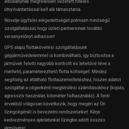
adóalanynak megfelelően vezetett hiteles
útnyilvántartással kell alá támasztania.
Növelje ügyfelei elégedettségét prémium minőségű
szolgáltatással, hogy üzleti partnereinek további
versenyelőnyt adhasson!
GPS alapú flottakövetési szolgáltatásunk
gépjárművédelemmel is kombinálható, így biztosítva a
járművek feletti nagyobb kontrollt és lehetővé téve a
mérhető, paraméterezhető flotta költséget. Mindez
segítség az átlátható flottaüzemeltetéshez, hiszen adatot
szolgáltat a cégenkénti megtérülési számításokhoz (kopás,
agresszív használat, kilométer felhasználás). A fenti
érvekből világosan következik, hogy megéri az Ön
lízingcégénél is bevezetni rendszerünket. Kérje
kedvezményes ajánlatunkat lízingbe adott összes
járművére!