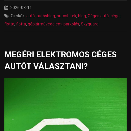
2026-03-11
Címkék:
autó
,
autósblog
,
autóshírek
,
blog
,
Céges autó
,
céges
flotta
,
flotta
,
gépjárművédelem
,
parkolás
,
Skyguard
MEGÉRI ELEKTROMOS CÉGES
AUTÓT VÁLASZTANI?