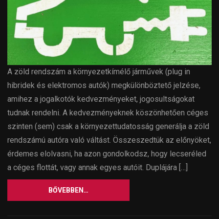
A zöld rendszám a környezetkímélő járművek (plug in
hibridek és elektromos autók) megkülönböztető jelzése,
amihez a jogalkotók kedvezményeket, jogosultságokat
tudnak rendelni. A kedvezményeknek köszönhetően céges
szinten (sem) csak a környezettudatosság generálja a zöld
rendszámú autóra való váltást. Összeszedtük az előnyöket,
érdemes elolvasni, ha azon gondolkodsz, hogy lecseréled
a céges flottát, vagy annak egyes autóit. Duplájára […]
BŐVEBBEN…