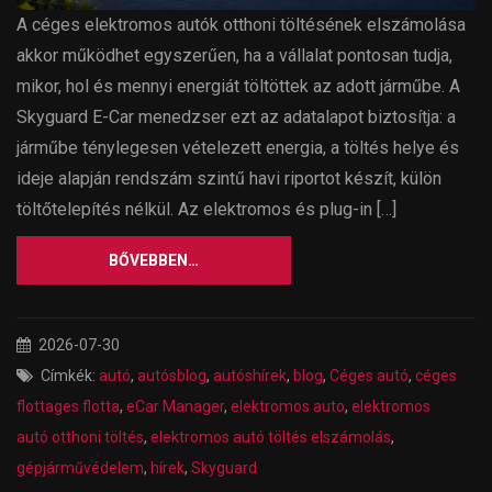
A céges elektromos autók otthoni töltésének elszámolása
akkor működhet egyszerűen, ha a vállalat pontosan tudja,
mikor, hol és mennyi energiát töltöttek az adott járműbe. A
Skyguard E-Car menedzser ezt az adatalapot biztosítja: a
járműbe ténylegesen vételezett energia, a töltés helye és
ideje alapján rendszám szintű havi riportot készít, külön
töltőtelepítés nélkül. Az elektromos és plug-in […]
BŐVEBBEN…
2026-07-30
Címkék:
autó
,
autósblog
,
autóshírek
,
blog
,
Céges autó
,
céges
flottages flotta
,
eCar Manager
,
elektromos auto
,
elektromos
autó otthoni töltés
,
elektromos autó töltés elszámolás
,
gépjárművédelem
,
hírek
,
Skyguard