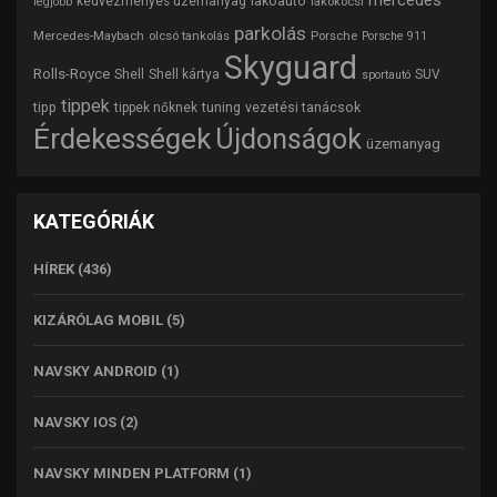
lakóautó
kedvezményes üzemanyag
lakókocsi
legjobb
parkolás
Mercedes-Maybach
olcsó tankolás
Porsche
Porsche 911
Skyguard
Rolls-Royce
Shell
Shell kártya
SUV
sportautó
tippek
tipp
tuning
vezetési tanácsok
tippek nőknek
Érdekességek
Újdonságok
üzemanyag
KATEGÓRIÁK
HÍREK
(436)
KIZÁRÓLAG MOBIL
(5)
NAVSKY ANDROID
(1)
NAVSKY IOS
(2)
NAVSKY MINDEN PLATFORM
(1)