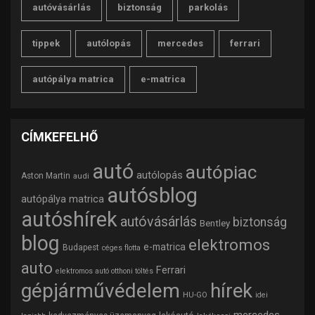
autóvásárlás
biztonság
parkolás
tippek
autólopás
mercedes
ferrari
autópálya matrica
e-matrica
CÍMKEFELHŐ
autó
autópiac
autólopás
Aston Martin
audi
autósblog
autópálya matrica
autóshírek
autóvásárlás
biztonság
Bentley
blog
elektromos
e-matrica
Budapest
céges flotta
auto
Ferrari
elektromos autó otthoni töltés
gépjárművédelem
hírek
HU-GO
idei
mercedes