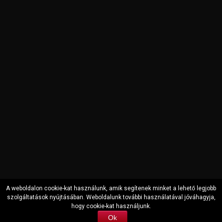
A weboldalon cookie-kat használunk, amik segítenek minket a lehető legjobb
szolgáltatások nyújtásában. Weboldalunk további használatával jóváhagyja,
hogy cookie-kat használjunk.
Copyright © 2000-2022 Auto Securit Zrt. All Rights Reserved
Ok