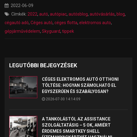
2022-06-09
Címkék:
2022
,
autó
,
autópiac
,
autósblog
,
autóvásárlás
,
blog
,
cégautó adó
,
Céges autó
,
céges flotta
,
elektromos auto
,
gépjárművédelem
,
Skyguard
,
tippek
LEGUTÓBBI BEJEGYZÉSEK
CÉGES ELEKTROMOS AUTÓ OTTHONI
TÖLTÉSE: HOGYAN SZÁMOLHATÓ EL
EGYSZERŰEN ÉS SZABÁLYOSAN?
2026-07-30 14:14:09
A TANKOLÁSTÓL AZ ASSISTANCE
SZOLGÁLTATÁSIG – 5 OK, AMIÉRT
ÉRDEMES SMARTKEY SHELL