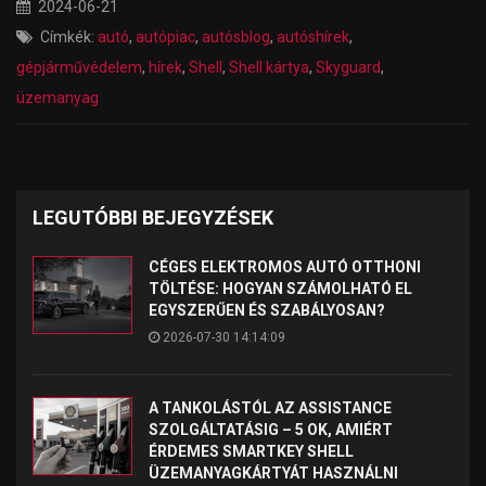
2024-06-21
Címkék:
autó
,
autópiac
,
autósblog
,
autóshírek
,
gépjárművédelem
,
hírek
,
Shell
,
Shell kártya
,
Skyguard
,
üzemanyag
LEGUTÓBBI BEJEGYZÉSEK
CÉGES ELEKTROMOS AUTÓ OTTHONI
TÖLTÉSE: HOGYAN SZÁMOLHATÓ EL
EGYSZERŰEN ÉS SZABÁLYOSAN?
2026-07-30 14:14:09
A TANKOLÁSTÓL AZ ASSISTANCE
SZOLGÁLTATÁSIG – 5 OK, AMIÉRT
ÉRDEMES SMARTKEY SHELL
ÜZEMANYAGKÁRTYÁT HASZNÁLNI