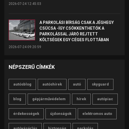
2026-07-24 12:45:03
A PARKOLÁSI BÍRSÁG CSAK A JÉGHEGY
CSÚCSA -ÍGY CSÖKKENTHETŐK A
PARKOLÁSSAL JÁRÓ REJTETT
KÖLTSÉGEK EGY CÉGES FLOTTÁBAN
2026-07-24 09:20:59
NÉPSZERŰ CÍMKÉK
autósblog
autóshírek
autó
skyguard
blog
gépjárművédelem
hírek
autópiac
érdekességek
újdonságok
elektromos auto
autóvásárlás
biztonság
parkolás