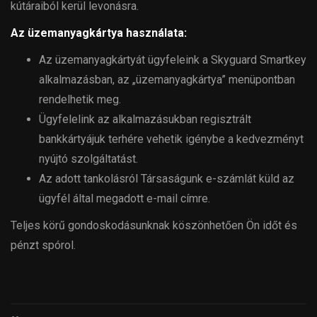
kútáraiból kerül levonásra.
Az üzemanyagkártya használata:
Az üzemanyagkártyát ügyfeleink a Skyguard Smartkey
alkalmazásban, az „üzemanyagkártya” menüpontban
rendelhetik meg.
Ügyfelelink az alkalmazásukban regisztrált
bankkártyájuk terhére vehetik igénybe a kedvezményt
nyújtó szolgáltatást.
Az adott tankolásról Társaságunk e-számlát küld az
ügyfél által megadott e-mail címre.
Teljes körű gondoskodásunknak köszönhetően Ön időt és
pénzt spórol.