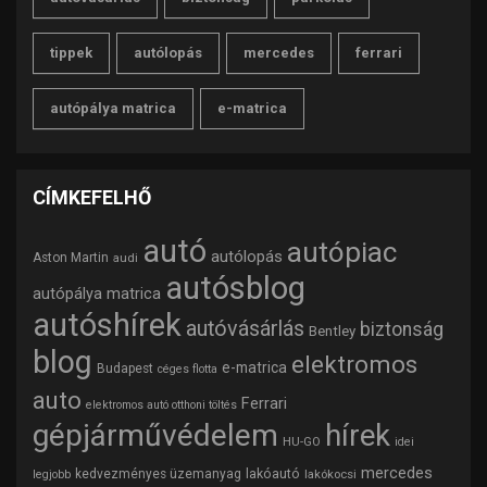
tippek
autólopás
mercedes
ferrari
autópálya matrica
e-matrica
CÍMKEFELHŐ
autó
autópiac
autólopás
Aston Martin
audi
autósblog
autópálya matrica
autóshírek
autóvásárlás
biztonság
Bentley
blog
elektromos
e-matrica
Budapest
céges flotta
auto
Ferrari
elektromos autó otthoni töltés
gépjárművédelem
hírek
HU-GO
idei
mercedes
lakóautó
kedvezményes üzemanyag
lakókocsi
legjobb