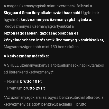
A magas üzemanyagárak miatt szeretnénk felhívni a
Skyguard Smartkey alkalmazást használó
Ügyfeleink
figyelmét
kedvezményes üzemanyagkártyánkra.
Kedvezményes üzemanyagkártyánkkal a
biztonságosabban, gazdaságosabban és
kényelmesebben intézhetik üzemanyag-vásárlásaikat,
Magyarországon több mint 150 benzinkúton.
A kedvezmény mértéke:
A SHELL üzemanyagkártya a töltőállomások napi kútáraiból
ad literenkénti kedvezményt*:
– Normál
bruttó 10 Ft
– Prémium
bruttó 29 Ft
*Az üzemanyagok árai az egyes benzinkutaknál eltérőek, a
kedvezmény az adott benzinkút aktuális – bruttó –