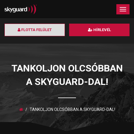
×
Togg
navig
FLOTTA FELÜLET
HÍRLEVÉL
TANKOLJON OLCSÓBBAN
A SKYGUARD-DAL!
TANKOLJON OLCSÓBBAN A SKYGUARD-DAL!