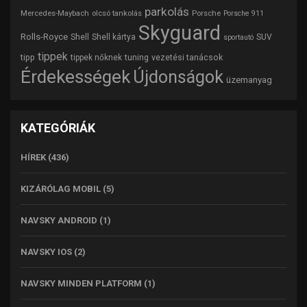
parkolás
Mercedes-Maybach
olcsó tankolás
Porsche
Porsche 911
Skyguard
Rolls-Royce
Shell
Shell kártya
SUV
sportautó
tippek
tipp
tuning
vezetési tanácsok
tippek nőknek
Érdekességek
Újdonságok
üzemanyag
KATEGÓRIÁK
HÍREK
(436)
KIZÁRÓLAG MOBIL
(5)
NAVSKY ANDROID
(1)
NAVSKY IOS
(2)
NAVSKY MINDEN PLATFORM
(1)