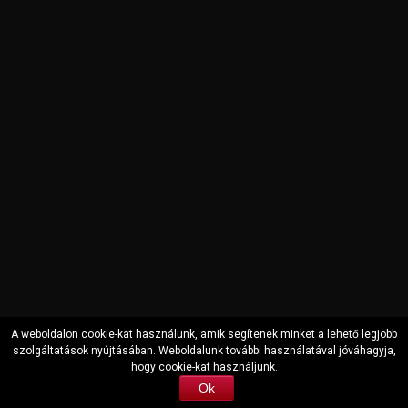
A weboldalon cookie-kat használunk, amik segítenek minket a lehető legjobb
szolgáltatások nyújtásában. Weboldalunk további használatával jóváhagyja,
hogy cookie-kat használjunk.
Copyright © 2000-2022 Auto Securit Zrt. All Rights Reserved
Ok