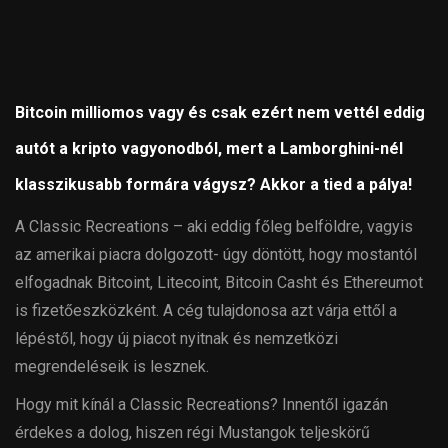
Bitcoin milliomos vagy és csak ezért nem vettél eddig
autót a kripto vagyonodból, mert a Lamborghini-nél
klasszikusabb formára vágysz? Akkor a tied a pálya!
A Classic Recreations – aki eddig főleg belföldre, vagyis
az amerikai piacra dolgozott- úgy döntött, hogy mostantól
elfogadnak Bitcoint, Litecoint, Bitcoin Casht és Ethereumot
is fizetőeszközként. A cég tulajdonosa azt várja ettől a
lépéstől, hogy új piacot nyitnak és nemzetközi
megrendeléseik is lesznek.
Hogy mit kínál a Classic Recreations? Innentől igazán
érdekes a dolog, hiszen régi Mustangok teljeskörű