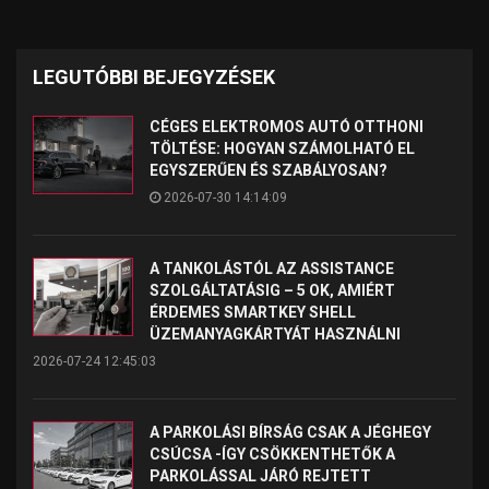
LEGUTÓBBI BEJEGYZÉSEK
CÉGES ELEKTROMOS AUTÓ OTTHONI
TÖLTÉSE: HOGYAN SZÁMOLHATÓ EL
EGYSZERŰEN ÉS SZABÁLYOSAN?
2026-07-30 14:14:09
A TANKOLÁSTÓL AZ ASSISTANCE
SZOLGÁLTATÁSIG – 5 OK, AMIÉRT
ÉRDEMES SMARTKEY SHELL
ÜZEMANYAGKÁRTYÁT HASZNÁLNI
2026-07-24 12:45:03
A PARKOLÁSI BÍRSÁG CSAK A JÉGHEGY
CSÚCSA -ÍGY CSÖKKENTHETŐK A
PARKOLÁSSAL JÁRÓ REJTETT