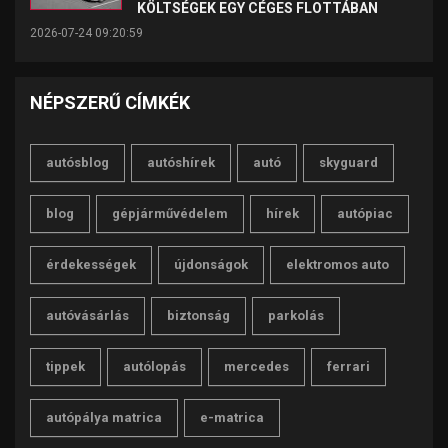
KÖLTSÉGEK EGY CÉGES FLOTTÁBAN
2026-07-24 09:20:59
NÉPSZERŰ CÍMKÉK
autósblog
autóshírek
autó
skyguard
blog
gépjárművédelem
hírek
autópiac
érdekességek
újdonságok
elektromos auto
autóvásárlás
biztonság
parkolás
tippek
autólopás
mercedes
ferrari
autópálya matrica
e-matrica