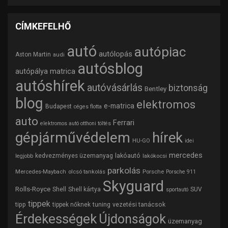
CÍMKEFELHŐ
autó
autópiac
autólopás
Aston Martin
audi
autósblog
autópálya matrica
autóshírek
autóvásárlás
biztonság
Bentley
blog
elektromos
e-matrica
Budapest
céges flotta
auto
Ferrari
elektromos autó otthoni töltés
gépjárművédelem
hírek
HU-GO
idei
mercedes
lakóautó
kedvezményes üzemanyag
lakókocsi
legjobb
parkolás
Mercedes-Maybach
olcsó tankolás
Porsche
Porsche 911
Skyguard
Rolls-Royce
Shell
Shell kártya
SUV
sportautó
tippek
tipp
tuning
vezetési tanácsok
tippek nőknek
Érdekességek
Újdonságok
üzemanyag