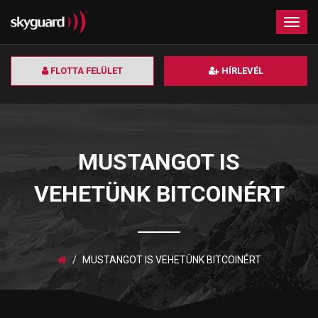
×
Togg
navig
FLOTTA FELÜLET
HÍRLEVÉL
MUSTANGOT IS
VEHETÜNK BITCOINÉRT
MUSTANGOT IS VEHETÜNK BITCOINÉRT