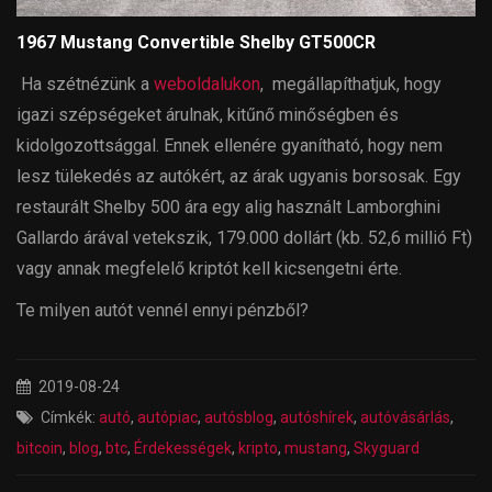
1967 Mustang Convertible Shelby GT500CR
Ha szétnézünk a
weboldalukon
, megállapíthatjuk, hogy
igazi szépségeket árulnak, kitűnő minőségben és
kidolgozottsággal. Ennek ellenére gyanítható, hogy nem
lesz tülekedés az autókért, az árak ugyanis borsosak. Egy
restaurált Shelby 500 ára egy alig használt Lamborghini
Gallardo árával vetekszik, 179.000 dollárt (kb. 52,6 millió Ft)
vagy annak megfelelő kriptót kell kicsengetni érte.
Te milyen autót vennél ennyi pénzből?
2019-08-24
Címkék:
autó
,
autópiac
,
autósblog
,
autóshírek
,
autóvásárlás
,
bitcoin
,
blog
,
btc
,
Érdekességek
,
kripto
,
mustang
,
Skyguard