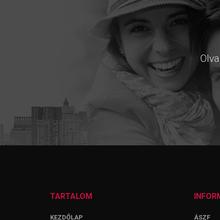
Olva
TARTALOM
INFOR
KEZDŐLAP
ÁSZF