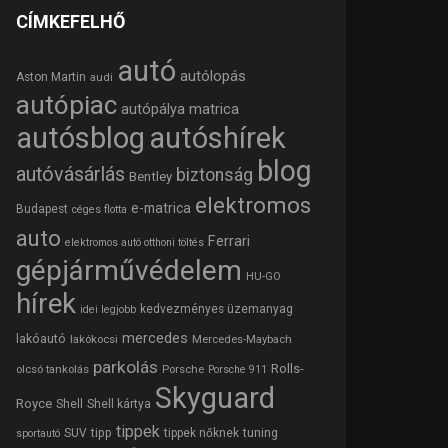
CÍMKEFELHŐ
autó
autólopás
Aston Martin
audi
autópiac
autópálya matrica
autósblog
autóshírek
blog
autóvásárlás
biztonság
Bentley
elektromos
e-matrica
Budapest
céges flotta
auto
Ferrari
elektromos autó otthoni töltés
gépjárművédelem
HU-GO
hírek
kedvezményes üzemanyag
idei legjobb
mercedes
lakóautó
lakókocsi
Mercedes-Maybach
parkolás
Rolls-
olcsó tankolás
Porsche
Porsche 911
Skyguard
Royce
Shell
Shell kártya
tippek
tipp
tuning
SUV
tippek nőknek
sportautó