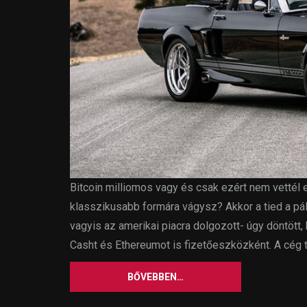
Bitcoin milliomos vagy és csak ezért nem vettél 
klasszikusabb formára vágysz? Akkor a tied a pály
vagyis az amerikai piacra dolgozott- úgy döntött, 
Casht és Ethereumot is fizetőeszközként. A cég tu
BŐVEBBEN…