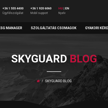
+36 1 555 4400
+36 1 920 6060
HU
|
EN
Ügyfélszolgálat
Mobil support
Nyelv
ESG MANAGER
SZOLGÁLTATÁS CSOMAGOK
GYAKORI KÉR
SKYGUARD
BLOG
SKYGUARD BLOG