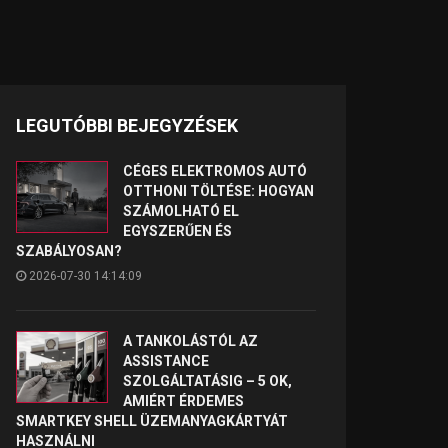
LEGUTÓBBI BEJEGYZÉSEK
CÉGES ELEKTROMOS AUTÓ
OTTHONI TÖLTÉSE: HOGYAN
SZÁMOLHATÓ EL
EGYSZERŰEN ÉS
SZABÁLYOSAN?
2026-07-30 14:14:09
A TANKOLÁSTÓL AZ
ASSISTANCE
SZOLGÁLTATÁSIG – 5 OK,
AMIÉRT ÉRDEMES
SMARTKEY SHELL ÜZEMANYAGKÁRTYÁT
HASZNÁLNI