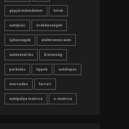
gépjárművédelem
hírek
autópiac
érdekességek
újdonságok
elektromos auto
autóvásárlás
biztonság
parkolás
tippek
autólopás
mercedes
ferrari
autópálya matrica
e-matrica