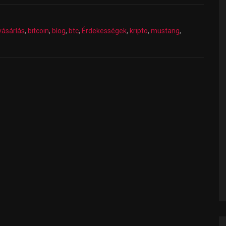
vásárlás
,
bitcoin
,
blog
,
btc
,
Érdekességek
,
kripto
,
mustang
,