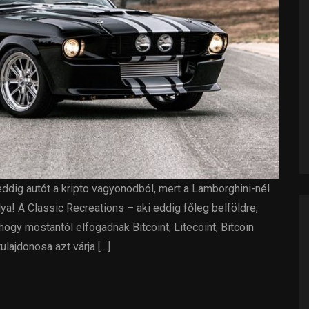
eddig autót a kripto vagyonodból, mert a Lamborghini-nél
a! A Classic Recreations – aki eddig főleg belföldre,
hogy mostantól elfogadnak Bitcoint, Litecoint, Bitcoin
lajdonosa azt várja […]