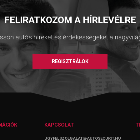
FELIRATKOZOM A HÍRLEVÉLRE
sson autós híreket és érdekességeket a nagyvilá
REGISZTRÁLOK
MÁCIÓK
KAPCSOLAT
T
UGYFELSZOLGALAT@AUTOSECURIT.HU