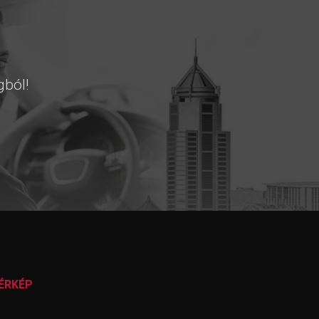
gból!
ÉRKÉP