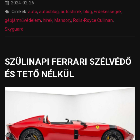
2024-02-26
Címkék:
autó
,
autósblog
,
autóshírek
,
blog
,
Érdekességek
,
gépjárművédelem
,
hírek
,
Mansory
,
Rolls-Royce Cullinan
,
Skyguard
SZÜLINAPI FERRARI SZÉLVÉDŐ
ÉS TETŐ NÉLKÜL