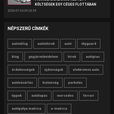
KÖLTSÉGEK EGY CÉGES FLOTTÁBAN
2026-07-24 09:20:59
NÉPSZERŰ CÍMKÉK
autósblog
autóshírek
autó
skyguard
blog
gépjárművédelem
hírek
autópiac
érdekességek
újdonságok
elektromos auto
autóvásárlás
biztonság
parkolás
tippek
autólopás
mercedes
ferrari
autópálya matrica
e-matrica