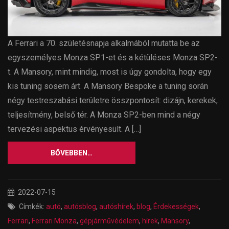
A Ferrari a 70. születésnapja alkalmából mutatta be az
egyszemélyes Monza SP1-et és a kétüléses Monza SP2-
t. A Mansory, mint mindig, most is úgy gondolta, hogy egy
kis tuning sosem árt. A Mansory Bespoke a tuning során
négy testreszabási területre összpontosít: dizájn, kerekek,
teljesítmény, belső tér. A Monza SP2-ben mind a négy
tervezési aspektus érvényesült. A […]
BŐVEBBEN…
2022-07-15
Címkék:
autó
,
autósblog
,
autóshírek
,
blog
,
Érdekességek
,
Ferrari
,
Ferrari Monza
,
gépjárművédelem
,
hírek
,
Mansory
,