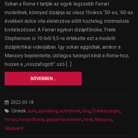
Sokan a Roma-t tartják az egyik legszebb Ferrari
modellnek, könnyed dizájnja az olasz főváros ’50-es, ’60-as
évekbeli dolce vita életérzése előtt tiszteleg, minimalista
kivitelezéssel. A Ferrari egykori dizájnfőnöke, Frank
Stephenson is 10-ből 9,5-re értékelte ezt a modellt
dizájnkritikai videójában. Így sokan aggódtak, amikor a
Mansory bejelentette, utólagos tuningot kínál a Roma-hoz,
hiszen a „visszafogott” szó […]
BŐVEBBEN…
2022-03-18
Címkék:
autó
,
autósblog
,
autóshírek
,
blog
,
Érdekességek
,
Ferrari
,
Ferrari Roma
,
gépjárművédelem
,
hírek
,
Mansory
,
Skyguard