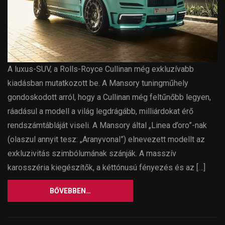
A luxus-SUV, a Rolls-Royce Cullinan még exkluzívabb
kiadásban mutatkozott be. A Mansory tuningműhely
gondoskodott arról, hogy a Cullinan még feltűnőbb legyen,
ráadásul a modell a világ legdrágább, milliárdokat érő
rendszámtábláját viseli. A Mansory által „Linea d’oro”-nak
(olaszul annyit tesz: „Aranyvonal”) elnevezett modellt az
exkluzivitás szimbólumának szánják. A masszív
karosszéria kiegészítők, a kéttónusú fényezés és az […]
BŐVEBBEN…