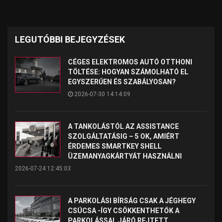
LEGUTÓBBI BEJEGYZÉSEK
CÉGES ELEKTROMOS AUTÓ OTTHONI
TÖLTÉSE: HOGYAN SZÁMOLHATÓ EL
EGYSZERŰEN ÉS SZABÁLYOSAN?
2026-07-30 14:14:09
A TANKOLÁSTÓL AZ ASSISTANCE
SZOLGÁLTATÁSIG – 5 OK, AMIÉRT
ÉRDEMES SMARTKEY SHELL
ÜZEMANYAGKÁRTYÁT HASZNÁLNI
2026-07-24 12:45:03
A PARKOLÁSI BÍRSÁG CSAK A JÉGHEGY
CSÚCSA -ÍGY CSÖKKENTHETŐK A
PARKOLÁSSAL JÁRÓ REJTETT