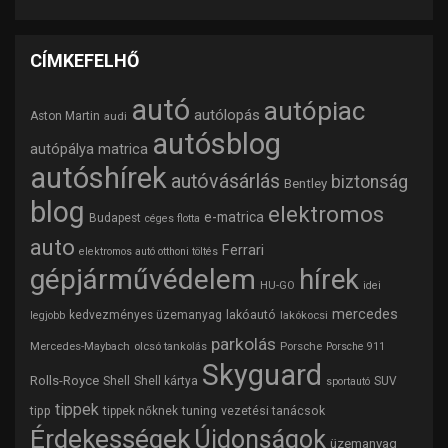
CÍMKEFELHŐ
autó
autópiac
autólopás
Aston Martin
audi
autósblog
autópálya matrica
autóshírek
autóvásárlás
biztonság
Bentley
blog
elektromos
e-matrica
Budapest
céges flotta
auto
Ferrari
elektromos autó otthoni töltés
gépjárművédelem
hírek
HU-GO
idei
mercedes
lakóautó
kedvezményes üzemanyag
lakókocsi
legjobb
parkolás
Mercedes-Maybach
olcsó tankolás
Porsche
Porsche 911
Skyguard
Rolls-Royce
Shell
Shell kártya
SUV
sportautó
tippek
tipp
tuning
vezetési tanácsok
tippek nőknek
Érdekességek
Újdonságok
üzemanyag