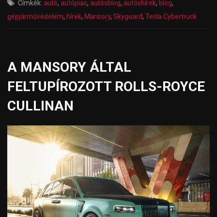
Címkék:
autó
,
autópiac
,
autósblog
,
autóshírek
,
blog
,
gépjárművédelem
,
hírek
,
Mansory
,
Skyguard
,
Tesla Cybertruck
A MANSORY ÁLTAL
FELTUPÍROZOTT ROLLS-ROYCE
CULLINAN