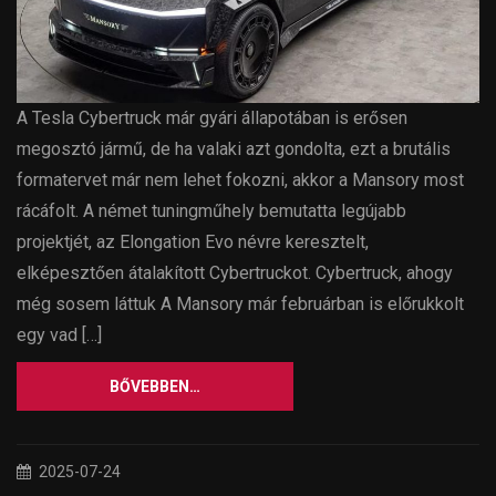
A Tesla Cybertruck már gyári állapotában is erősen
megosztó jármű, de ha valaki azt gondolta, ezt a brutális
formatervet már nem lehet fokozni, akkor a Mansory most
rácáfolt. A német tuningműhely bemutatta legújabb
projektjét, az Elongation Evo névre keresztelt,
elképesztően átalakított Cybertruckot. Cybertruck, ahogy
még sosem láttuk A Mansory már februárban is előrukkolt
egy vad […]
BŐVEBBEN…
2025-07-24