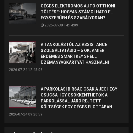
CÉGES ELEKTROMOS AUTÓ OTTHONI
TÖLTÉSE: HOGYAN SZÁMOLHATÓ EL
EGYSZERŰEN ÉS SZABÁLYOSAN?
2026-07-30 14:14:09
A TANKOLÁSTÓL AZ ASSISTANCE
SZOLGÁLTATÁSIG – 5 OK, AMIÉRT
ÉRDEMES SMARTKEY SHELL
ÜZEMANYAGKÁRTYÁT HASZNÁLNI
2026-07-24 12:45:03
A PARKOLÁSI BÍRSÁG CSAK A JÉGHEGY
CSÚCSA -ÍGY CSÖKKENTHETŐK A
PARKOLÁSSAL JÁRÓ REJTETT
KÖLTSÉGEK EGY CÉGES FLOTTÁBAN
2026-07-24 09:20:59