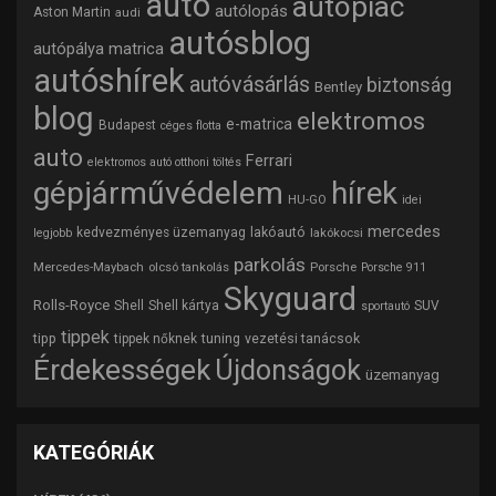
autó
autópiac
autólopás
Aston Martin
audi
autósblog
autópálya matrica
autóshírek
autóvásárlás
biztonság
Bentley
blog
elektromos
e-matrica
Budapest
céges flotta
auto
Ferrari
elektromos autó otthoni töltés
gépjárművédelem
hírek
HU-GO
idei
mercedes
lakóautó
kedvezményes üzemanyag
lakókocsi
legjobb
parkolás
Mercedes-Maybach
olcsó tankolás
Porsche
Porsche 911
Skyguard
Rolls-Royce
Shell
Shell kártya
SUV
sportautó
tippek
tipp
tuning
vezetési tanácsok
tippek nőknek
Érdekességek
Újdonságok
üzemanyag
KATEGÓRIÁK