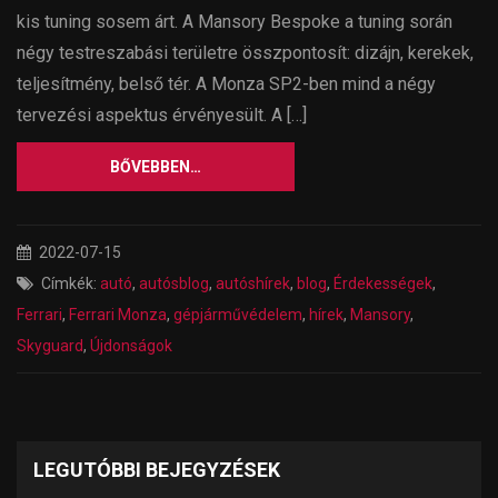
kis tuning sosem árt. A Mansory Bespoke a tuning során
négy testreszabási területre összpontosít: dizájn, kerekek,
teljesítmény, belső tér. A Monza SP2-ben mind a négy
tervezési aspektus érvényesült. A […]
BŐVEBBEN…
2022-07-15
Címkék:
autó
,
autósblog
,
autóshírek
,
blog
,
Érdekességek
,
Ferrari
,
Ferrari Monza
,
gépjárművédelem
,
hírek
,
Mansory
,
Skyguard
,
Újdonságok
LEGUTÓBBI BEJEGYZÉSEK