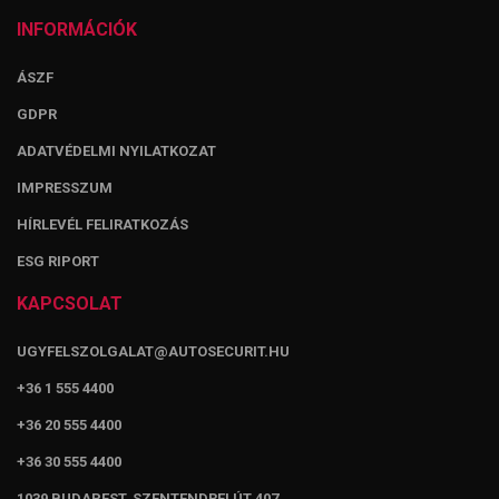
INFORMÁCIÓK
ÁSZF
GDPR
ADATVÉDELMI NYILATKOZAT
IMPRESSZUM
HÍRLEVÉL FELIRATKOZÁS
ESG RIPORT
KAPCSOLAT
UGYFELSZOLGALAT@AUTOSECURIT.HU
+36 1 555 4400
+36 20 555 4400
+36 30 555 4400
1039 BUDAPEST, SZENTENDREI ÚT 407.