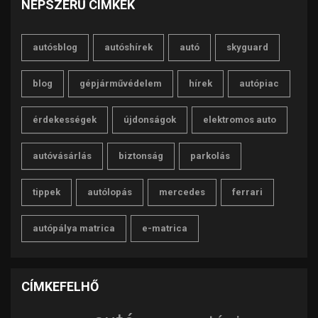
NÉPSZERŰ CÍMKÉK
autósblog
autóshírek
autó
skyguard
blog
gépjárművédelem
hírek
autópiac
érdekességek
újdonságok
elektromos auto
autóvásárlás
biztonság
parkolás
tippek
autólopás
mercedes
ferrari
autópálya matrica
e-matrica
CÍMKEFELHŐ