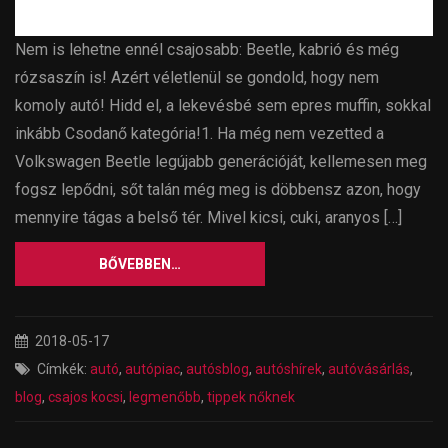
Nem is lehetne ennél csajosabb: Beetle, kabrió és még
rózsaszín is! Azért véletlenül se gondold, hogy nem
komoly autó! Hidd el, a lekevésbé sem epres muffin, sokkal
inkább Csodanő kategória!1. Ha még nem vezetted a
Volkswagen Beetle legújabb generációját, kellemesen meg
fogsz lepődni, sőt talán még meg is döbbensz azon, hogy
mennyire tágas a belső tér. Mivel kicsi, cuki, aranyos […]
BŐVEBBEN…
2018-05-17
Címkék:
autó
,
autópiac
,
autósblog
,
autóshírek
,
autóvásárlás
,
blog
,
csajos kocsi
,
legmenőbb
,
tippek nőknek