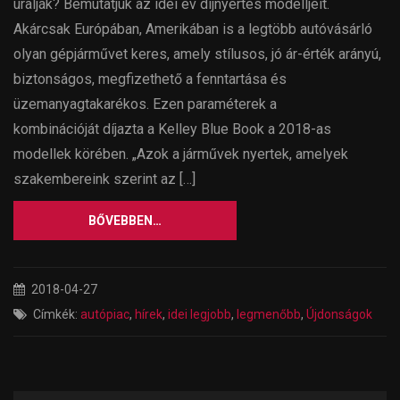
uralják? Bemutatjuk az idei év díjnyertes modelljeit.
Akárcsak Európában, Amerikában is a legtöbb autóvásárló
olyan gépjárművet keres, amely stílusos, jó ár-érték arányú,
biztonságos, megfizethető a fenntartása és
üzemanyagtakarékos. Ezen paraméterek a
kombinációját díjazta a Kelley Blue Book a 2018-as
modellek körében. „Azok a járművek nyertek, amelyek
szakembereink szerint az […]
BŐVEBBEN…
2018-04-27
Címkék:
autópiac
,
hírek
,
idei legjobb
,
legmenőbb
,
Újdonságok