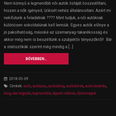
Nem könnyű a legmenőbb női autók listáját összeállítani,
hiszen a nők igényeit, ízlését nehéz általánosítani. Azért mi
nekifutunk a feladatnak ???? Mint tudjuk, a női autóknak
különösen sokoldalúnak kell lenniük. Egyes autók előnye a
jó pakolhatóság, másoké az üzemanyag-takarékosság és
akkor még nem is beszéltünk a szubjektív tényezőkről! Bár
a statisztikák szerint még mindig a […]
BŐVEBBEN…
2018-05-09
Címkék:
autó
,
autópiac
,
autósblog
,
autóshírek
,
autóvásárlás
,
blog
,
idei legjobb
,
legmenőbb
,
tippek nőknek
,
Újdonságok