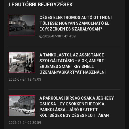
LEGUTÓBBI BEJEGYZÉSEK
CÉGES ELEKTROMOS AUTÓ OTTHONI
TÖLTÉSE: HOGYAN SZÁMOLHATÓ EL
EGYSZERŰEN ÉS SZABÁLYOSAN?
2026-07-30 14:14:09
A TANKOLÁSTÓL AZ ASSISTANCE
SZOLGÁLTATÁSIG – 5 OK, AMIÉRT
ÉRDEMES SMARTKEY SHELL
ÜZEMANYAGKÁRTYÁT HASZNÁLNI
2026-07-24 12:45:03
A PARKOLÁSI BÍRSÁG CSAK A JÉGHEGY
CSÚCSA -ÍGY CSÖKKENTHETŐK A
PARKOLÁSSAL JÁRÓ REJTETT
KÖLTSÉGEK EGY CÉGES FLOTTÁBAN
2026-07-24 09:20:59