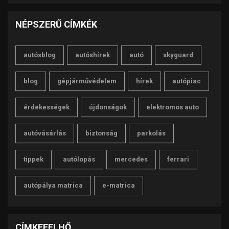
NÉPSZERŰ CÍMKÉK
autósblog
autóshírek
autó
skyguard
blog
gépjárművédelem
hírek
autópiac
érdekességek
újdonságok
elektromos auto
autóvásárlás
biztonság
parkolás
tippek
autólopás
mercedes
ferrari
autópálya matrica
e-matrica
CÍMKEFELHŐ