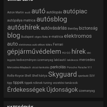
autó
autópiac
autólopás
Aston Martin
audi
autósblog
autópálya matrica
autóshírek
autóvásárlás
biztonság
Bentley
blog
elektromos
e-matrica
Budapest
céges flotta
auto
Ferrari
elektromos autó otthoni töltés
gépjárművédelem
hírek
HU-GO
idei
mercedes
lakóautó
kedvezményes üzemanyag
lakókocsi
legjobb
parkolás
Mercedes-Maybach
olcsó tankolás
Porsche
Porsche 911
Skyguard
Rolls-Royce
Shell
Shell kártya
SUV
sportautó
tippek
tipp
tuning
vezetési tanácsok
tippek nőknek
Érdekességek
Újdonságok
üzemanyag