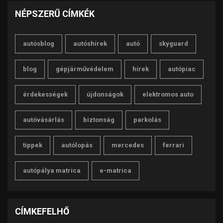
NÉPSZERŰ CÍMKÉK
autósblog
autóshírek
autó
skyguard
blog
gépjárművédelem
hírek
autópiac
érdekességek
újdonságok
elektromos auto
autóvásárlás
biztonság
parkolás
tippek
autólopás
mercedes
ferrari
autópálya matrica
e-matrica
CÍMKEFELHŐ