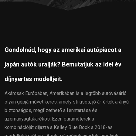
Gondolnád, hogy az amerikai autópiacot a
japán autók uralják? Bemutatjuk az idei év
díjnyertes modelljeit.
Akárcsak Európában, Amerikában is a legtöbb autóvásárló
olyan gépjárművet keres, amely stílusos, jó ár-érték arányú,
biztonságos, megfizethető a fenntartása és
üzemanyagtakarékos. Ezen paraméterek a
kombinációját díjazta a Kelley Blue Book a 2018-as
modellek körében. „Azok a járművek nyertek, amelyek