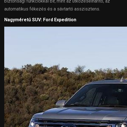
biztonsági funkciókkal bír, mint az ütközéselhárító, az
automatikus fékezés és a sávtartó asszisztens.
Nagyméretű SUV: Ford Expedition