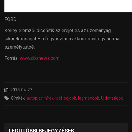
FORD
Kelley elemzői dicsőítik az erejét és az üzemanyag
takarékosságát – a fogyasztása akkora, mint egy normál
személyautóé.
Forrás:
www.cbsnews.com
2018-04-27
Címkék:
autópiac
,
hírek
,
idei legjobb
,
legmenőbb
,
Újdonságok
LEGUTÓBBI BEJEGYZÉSEK