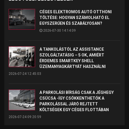
CÉGES ELEKTROMOS AUTÓ OTTHONI
TÖLTÉSE: HOGYAN SZÁMOLHATÓ EL
EGYSZERŰEN ÉS SZABÁLYOSAN?
2026-07-30 14:14:09
A TANKOLÁSTÓL AZ ASSISTANCE
SZOLGÁLTATÁSIG – 5 OK, AMIÉRT
ÉRDEMES SMARTKEY SHELL
ÜZEMANYAGKÁRTYÁT HASZNÁLNI
2026-07-24 12:45:03
A PARKOLÁSI BÍRSÁG CSAK A JÉGHEGY
CSÚCSA -ÍGY CSÖKKENTHETŐK A
PARKOLÁSSAL JÁRÓ REJTETT
KÖLTSÉGEK EGY CÉGES FLOTTÁBAN
2026-07-24 09:20:59