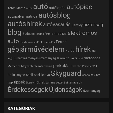
autó
autópiac
autólopás
Aston Martin
audi
autósblog
autópálya matrica
autóshírek
autóvásárlás
biztonság
Bentley
blog
elektromos
e-matrica
Budapest
céges flotta
auto
Ferrari
elektromos autó otthoni töltés
gépjárművédelem
hírek
HU-GO
idei
mercedes
lakóautó
kedvezményes üzemanyag
lakókocsi
legjobb
parkolás
Mercedes-Maybach
olcsó tankolás
Porsche
Porsche 911
Skyguard
Rolls-Royce
Shell
Shell kártya
SUV
sportautó
tippek
tipp
tuning
vezetési tanácsok
tippek nőknek
Érdekességek
Újdonságok
üzemanyag
KATEGÓRIÁK