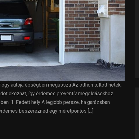
 hogy autója épségben megússza Az otthon töltött hetek,
ondot okozhat, így érdemes preventív megoldásokhoz
n. 1. Fedett hely A legjobb persze, ha garázsban
, érdemes beszerezned egy méretpontos […]