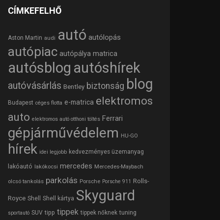
CÍMKEFELHŐ
autó
autólopás
Aston Martin
audi
autópiac
autópálya matrica
autósblog
autóshírek
blog
autóvásárlás
biztonság
Bentley
elektromos
e-matrica
Budapest
céges flotta
auto
Ferrari
elektromos autó otthoni töltés
gépjárművédelem
HU-GO
hírek
kedvezményes üzemanyag
idei legjobb
mercedes
lakóautó
lakókocsi
Mercedes-Maybach
parkolás
Rolls-
olcsó tankolás
Porsche
Porsche 911
Skyguard
Royce
Shell
Shell kártya
tippek
tipp
tuning
SUV
tippek nőknek
sportautó