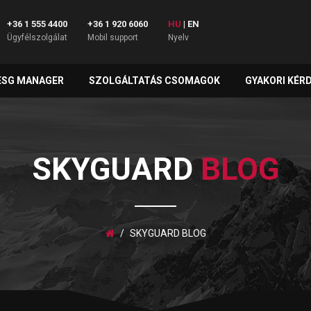
+36 1 555 4400
+36 1 920 6060
HU
|
EN
Ügyfélszolgálat
Mobil support
Nyelv
ESG MANAGER
SZOLGÁLTATÁS CSOMAGOK
GYAKORI KÉR
SKYGUARD
BLOG
SKYGUARD BLOG