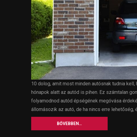
10 dolog, amit most minden autósnak tudnia kell,
hónapok alatt az autód is pihen. Ez számtalan g
folyamodnod autód épségének megóvása érdekébe
állomásozik az autó, de ha nincs erre lehetőség
BŐVEBBEN…