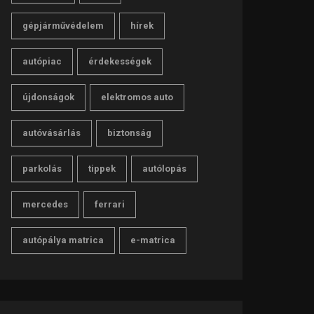
gépjárművédelem
hírek
autópiac
érdekességek
újdonságok
elektromos auto
autóvásárlás
biztonság
parkolás
tippek
autólopás
mercedes
ferrari
autópálya matrica
e-matrica