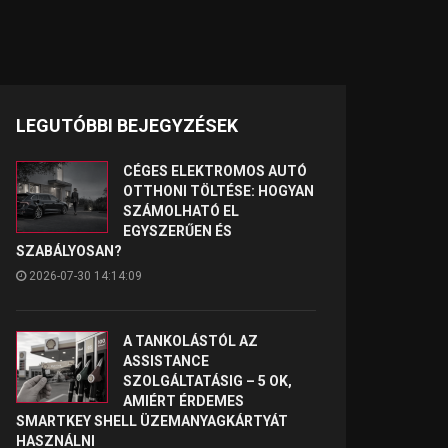
LEGUTÓBBI BEJEGYZÉSEK
CÉGES ELEKTROMOS AUTÓ
OTTHONI TÖLTÉSE: HOGYAN
SZÁMOLHATÓ EL
EGYSZERŰEN ÉS
SZABÁLYOSAN?
2026-07-30 14:14:09
A TANKOLÁSTÓL AZ
ASSISTANCE
SZOLGÁLTATÁSIG – 5 OK,
AMIÉRT ÉRDEMES
SMARTKEY SHELL ÜZEMANYAGKÁRTYÁT
HASZNÁLNI