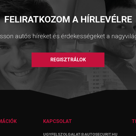
FELIRATKOZOM A HÍRLEVÉLRE
sson autós híreket és érdekességeket a nagyvilá
REGISZTRÁLOK
MÁCIÓK
KAPCSOLAT
T
UGYFELSZOLGALAT@AUTOSECURIT.HU