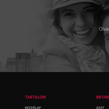
Olva
TARTALOM
INFOR
KEZDŐLAP
ÁSZF