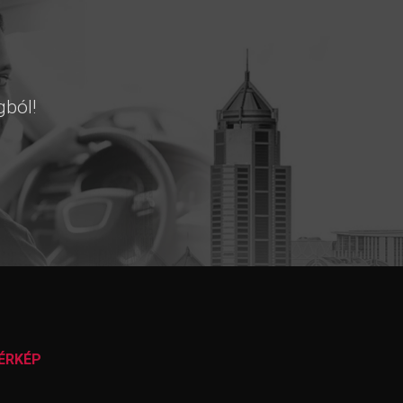
gból!
ÉRKÉP