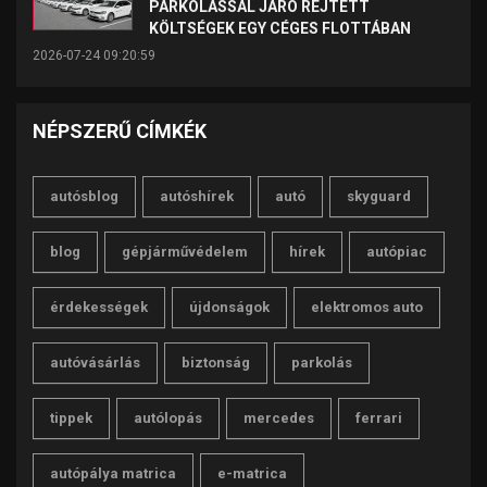
PARKOLÁSSAL JÁRÓ REJTETT
KÖLTSÉGEK EGY CÉGES FLOTTÁBAN
2026-07-24 09:20:59
NÉPSZERŰ CÍMKÉK
autósblog
autóshírek
autó
skyguard
blog
gépjárművédelem
hírek
autópiac
érdekességek
újdonságok
elektromos auto
autóvásárlás
biztonság
parkolás
tippek
autólopás
mercedes
ferrari
autópálya matrica
e-matrica