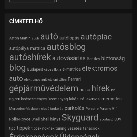
CÍMKEFELHŐ
autó
autópiac
autólopás
Aston Martin
audi
autósblog
autópálya matrica
autóshírek
autóvásárlás
biztonság
Bentley
blog
elektromos
e-matrica
Budapest
céges flotta
auto
Ferrari
elektromos autó otthoni töltés
gépjárművédelem
hírek
HU-GO
idei
mercedes
lakóautó
kedvezményes üzemanyag
lakókocsi
legjobb
parkolás
Mercedes-Maybach
olcsó tankolás
Porsche
Porsche 911
Skyguard
Rolls-Royce
Shell
Shell kártya
SUV
sportautó
tippek
tipp
tuning
vezetési tanácsok
tippek nőknek
Érdekességek