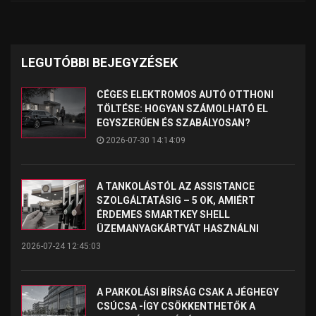
LEGUTÓBBI BEJEGYZÉSEK
CÉGES ELEKTROMOS AUTÓ OTTHONI
TÖLTÉSE: HOGYAN SZÁMOLHATÓ EL
EGYSZERŰEN ÉS SZABÁLYOSAN?
2026-07-30 14:14:09
A TANKOLÁSTÓL AZ ASSISTANCE
SZOLGÁLTATÁSIG – 5 OK, AMIÉRT
ÉRDEMES SMARTKEY SHELL
ÜZEMANYAGKÁRTYÁT HASZNÁLNI
2026-07-24 12:45:03
A PARKOLÁSI BÍRSÁG CSAK A JÉGHEGY
CSÚCSA -ÍGY CSÖKKENTHETŐK A