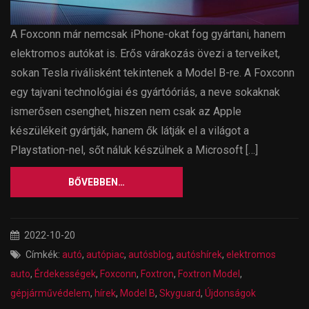
A Foxconn már nemcsak iPhone-okat fog gyártani, hanem
elektromos autókat is. Erős várakozás övezi a terveiket,
sokan Tesla riválisként tekintenek a Model B-re. A Foxconn
egy tajvani technológiai és gyártóóriás, a neve sokaknak
ismerősen csenghet, hiszen nem csak az Apple
készülékeit gyártják, hanem ők látják el a világot a
Playstation-nel, sőt náluk készülnek a Microsoft […]
BŐVEBBEN…
2022-10-20
Címkék:
autó
,
autópiac
,
autósblog
,
autóshírek
,
elektromos
auto
,
Érdekességek
,
Foxconn
,
Foxtron
,
Foxtron Model
,
gépjárművédelem
,
hírek
,
Model B
,
Skyguard
,
Újdonságok