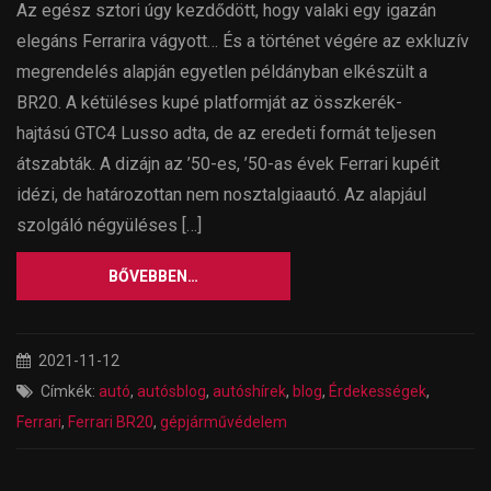
Az egész sztori úgy kezdődött, hogy valaki egy igazán
elegáns Ferrarira vágyott… És a történet végére az exkluzív
megrendelés alapján egyetlen példányban elkészült a
BR20. A kétüléses kupé platformját az összkerék-
hajtású GTC4 Lusso adta, de az eredeti formát teljesen
átszabták. A dizájn az ’50-es, ’50-as évek Ferrari kupéit
idézi, de határozottan nem nosztalgiaautó. Az alapjául
szolgáló négyüléses […]
BŐVEBBEN…
2021-11-12
Címkék:
autó
,
autósblog
,
autóshírek
,
blog
,
Érdekességek
,
Ferrari
,
Ferrari BR20
,
gépjárművédelem