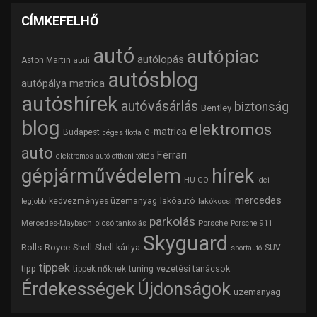
CÍMKEFELHŐ
autó
autópiac
autólopás
Aston Martin
audi
autósblog
autópálya matrica
autóshírek
autóvásárlás
biztonság
Bentley
blog
elektromos
e-matrica
Budapest
céges flotta
auto
Ferrari
elektromos autó otthoni töltés
gépjárművédelem
hírek
HU-GO
idei
mercedes
lakóautó
kedvezményes üzemanyag
lakókocsi
legjobb
parkolás
Mercedes-Maybach
olcsó tankolás
Porsche
Porsche 911
Skyguard
Rolls-Royce
Shell
Shell kártya
SUV
sportautó
tippek
tipp
tuning
vezetési tanácsok
tippek nőknek
Érdekességek
Újdonságok
üzemanyag