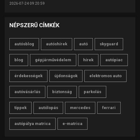
2026-07-24 09:20:59
NÉPSZERŰ CÍMKÉK
autósblog
autóshírek
autó
skyguard
blog
gépjárművédelem
hírek
autópiac
érdekességek
újdonságok
elektromos auto
autóvásárlás
biztonság
parkolás
tippek
autólopás
mercedes
ferrari
autópálya matrica
e-matrica