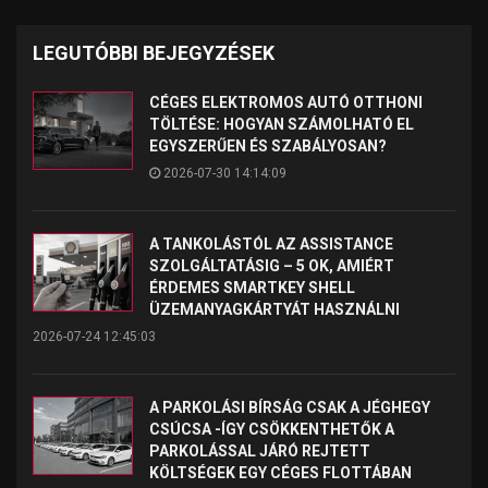
LEGUTÓBBI BEJEGYZÉSEK
CÉGES ELEKTROMOS AUTÓ OTTHONI
TÖLTÉSE: HOGYAN SZÁMOLHATÓ EL
EGYSZERŰEN ÉS SZABÁLYOSAN?
2026-07-30 14:14:09
A TANKOLÁSTÓL AZ ASSISTANCE
SZOLGÁLTATÁSIG – 5 OK, AMIÉRT
ÉRDEMES SMARTKEY SHELL
ÜZEMANYAGKÁRTYÁT HASZNÁLNI
2026-07-24 12:45:03
A PARKOLÁSI BÍRSÁG CSAK A JÉGHEGY
CSÚCSA -ÍGY CSÖKKENTHETŐK A
PARKOLÁSSAL JÁRÓ REJTETT
KÖLTSÉGEK EGY CÉGES FLOTTÁBAN