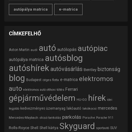
autópálya matrica
e-matrica
CÍMKEFELHŐ
autó
autópiac
autólopás
Aston Martin
audi
autósblog
autópálya matrica
autóshírek
autóvásárlás
biztonság
Bentley
blog
elektromos
e-matrica
Budapest
céges flotta
auto
Ferrari
elektromos autó otthoni töltés
gépjárművédelem
hírek
HU-GO
idei
mercedes
lakóautó
kedvezményes üzemanyag
lakókocsi
legjobb
parkolás
Mercedes-Maybach
olcsó tankolás
Porsche
Porsche 911
Skyguard
Rolls-Royce
Shell
Shell kártya
SUV
sportautó