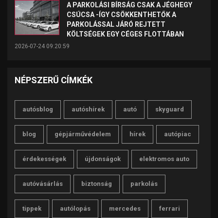
A PARKOLÁSI BÍRSÁG CSAK A JÉGHEGY
CSÚCSA -ÍGY CSÖKKENTHETŐK A
PARKOLÁSSAL JÁRÓ REJTETT
KÖLTSÉGEK EGY CÉGES FLOTTÁBAN
2026-07-24 09:20:59
NÉPSZERŰ CÍMKÉK
autósblog
autóshírek
autó
skyguard
blog
gépjárművédelem
hírek
autópiac
érdekességek
újdonságok
elektromos auto
autóvásárlás
biztonság
parkolás
tippek
autólopás
mercedes
ferrari