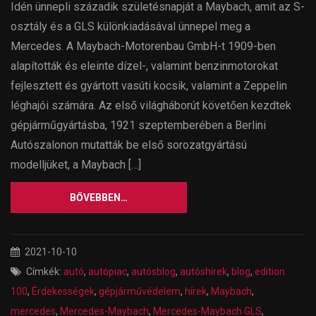
Idén ünnepli századik születésnapját a Maybach, amit az S-
osztály és a GLS különkiadásával ünnepel meg a
Mercedes. A Maybach-Motorenbau GmbH-t 1909-ben
alapították és eleinte dízel-, valamint benzinmotorokat
fejlesztett és gyártott vasúti kocsik, valamint a Zeppelin
léghajói számára. Az első világháborút követően kezdtek
gépjárműgyártásba, 1921 szeptemberében a Berlini
Autószalonon mutatták be első sorozatgyártású
modelljüket, a Maybach […]
BŐVEBBEN…
2021-10-10
Címkék:
autó
,
autópiac
,
autósblog
,
autóshírek
,
blog
,
edition
100
,
Érdekességek
,
gépjárművédelem
,
hírek
,
Maybach
,
mercedes
,
Mercedes-Maybach
,
Mercedes-Maybach GLS
,