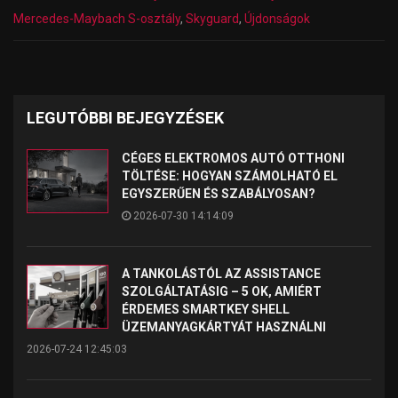
Mercedes-Maybach S-osztály
,
Skyguard
,
Újdonságok
LEGUTÓBBI BEJEGYZÉSEK
CÉGES ELEKTROMOS AUTÓ OTTHONI
TÖLTÉSE: HOGYAN SZÁMOLHATÓ EL
EGYSZERŰEN ÉS SZABÁLYOSAN?
2026-07-30 14:14:09
A TANKOLÁSTÓL AZ ASSISTANCE
SZOLGÁLTATÁSIG – 5 OK, AMIÉRT
ÉRDEMES SMARTKEY SHELL
ÜZEMANYAGKÁRTYÁT HASZNÁLNI
2026-07-24 12:45:03