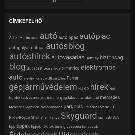
CÍMKEFELHŐ
autó
autópiac
autólopás
Aston Martin
audi
autósblog
autópálya matrica
autóshírek
autóvásárlás
biztonság
Bentley
blog
elektromos
e-matrica
Budapest
céges flotta
auto
Ferrari
elektromos autó otthoni töltés
gépjárművédelem
hírek
HU-GO
idei
mercedes
lakóautó
kedvezményes üzemanyag
lakókocsi
legjobb
parkolás
Mercedes-Maybach
olcsó tankolás
Porsche
Porsche 911
Skyguard
Rolls-Royce
Shell
Shell kártya
SUV
sportautó
tippek
tipp
tuning
vezetési tanácsok
tippek nőknek
Érdekességek