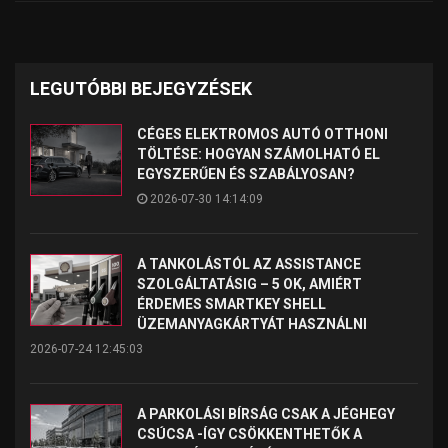
LEGUTÓBBI BEJEGYZÉSEK
CÉGES ELEKTROMOS AUTÓ OTTHONI
TÖLTÉSE: HOGYAN SZÁMOLHATÓ EL
EGYSZERŰEN ÉS SZABÁLYOSAN?
2026-07-30 14:14:09
A TANKOLÁSTÓL AZ ASSISTANCE
SZOLGÁLTATÁSIG – 5 OK, AMIÉRT
ÉRDEMES SMARTKEY SHELL
ÜZEMANYAGKÁRTYÁT HASZNÁLNI
2026-07-24 12:45:03
A PARKOLÁSI BÍRSÁG CSAK A JÉGHEGY
CSÚCSA -ÍGY CSÖKKENTHETŐK A