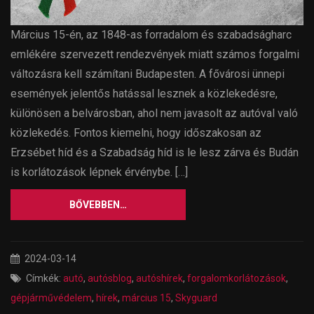
Március 15-én, az 1848-as forradalom és szabadságharc
emlékére szervezett rendezvények miatt számos forgalmi
változásra kell számítani Budapesten. A fővárosi ünnepi
események jelentős hatással lesznek a közlekedésre,
különösen a belvárosban, ahol nem javasolt az autóval való
közlekedés. Fontos kiemelni, hogy időszakosan az
Erzsébet híd és a Szabadság híd is le lesz zárva és Budán
is korlátozások lépnek érvénybe. […]
BŐVEBBEN…
2024-03-14
Címkék:
autó
,
autósblog
,
autóshírek
,
forgalomkorlátozások
,
gépjárművédelem
,
hírek
,
március 15
,
Skyguard