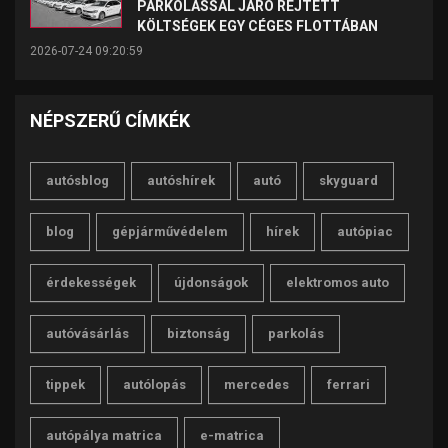
PARKOLÁSSAL JÁRÓ REJTETT
KÖLTSÉGEK EGY CÉGES FLOTTÁBAN
2026-07-24 09:20:59
NÉPSZERŰ CÍMKÉK
autósblog
autóshírek
autó
skyguard
blog
gépjárművédelem
hírek
autópiac
érdekességek
újdonságok
elektromos auto
autóvásárlás
biztonság
parkolás
tippek
autólopás
mercedes
ferrari
autópálya matrica
e-matrica