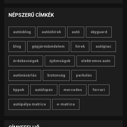
NÉPSZERŰ CÍMKÉK
autósblog
autóshírek
autó
skyguard
blog
gépjárművédelem
hírek
autópiac
érdekességek
újdonságok
elektromos auto
autóvásárlás
biztonság
parkolás
tippek
autólopás
mercedes
ferrari
autópálya matrica
e-matrica