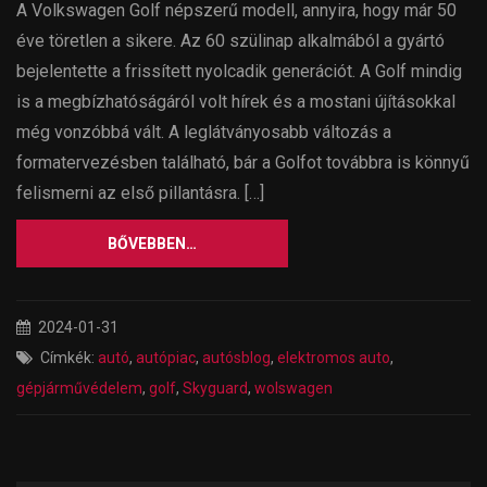
A Volkswagen Golf népszerű modell, annyira, hogy már 50
éve töretlen a sikere. Az 60 szülinap alkalmából a gyártó
bejelentette a frissített nyolcadik generációt. A Golf mindig
is a megbízhatóságáról volt hírek és a mostani újításokkal
még vonzóbbá vált. A leglátványosabb változás a
formatervezésben található, bár a Golfot továbbra is könnyű
felismerni az első pillantásra. […]
BŐVEBBEN…
2024-01-31
Címkék:
autó
,
autópiac
,
autósblog
,
elektromos auto
,
gépjárművédelem
,
golf
,
Skyguard
,
wolswagen