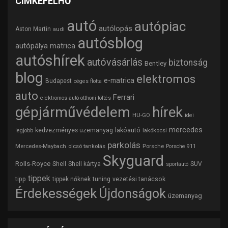
CÍMKEFELHŐ
autó
autópiac
autólopás
Aston Martin
audi
autósblog
autópálya matrica
autóshírek
autóvásárlás
biztonság
Bentley
blog
elektromos
e-matrica
Budapest
céges flotta
auto
Ferrari
elektromos autó otthoni töltés
gépjárművédelem
hírek
HU-GO
idei
mercedes
lakóautó
kedvezményes üzemanyag
lakókocsi
legjobb
parkolás
Mercedes-Maybach
olcsó tankolás
Porsche
Porsche 911
Skyguard
Rolls-Royce
Shell
Shell kártya
SUV
sportautó
tippek
tipp
tuning
vezetési tanácsok
tippek nőknek
Érdekességek
Újdonságok
üzemanyag