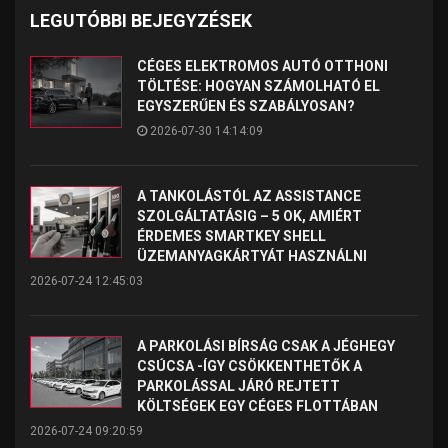
LEGUTÓBBI BEJEGYZÉSEK
CÉGES ELEKTROMOS AUTÓ OTTHONI
TÖLTÉSE: HOGYAN SZÁMOLHATÓ EL
EGYSZERŰEN ÉS SZABÁLYOSAN?
2026-07-30 14:14:09
A TANKOLÁSTÓL AZ ASSISTANCE
SZOLGÁLTATÁSIG – 5 OK, AMIÉRT
ÉRDEMES SMARTKEY SHELL
ÜZEMANYAGKÁRTYÁT HASZNÁLNI
2026-07-24 12:45:03
A PARKOLÁSI BÍRSÁG CSAK A JÉGHEGY
CSÚCSA -ÍGY CSÖKKENTHETŐK A
PARKOLÁSSAL JÁRÓ REJTETT
KÖLTSÉGEK EGY CÉGES FLOTTÁBAN
2026-07-24 09:20:59