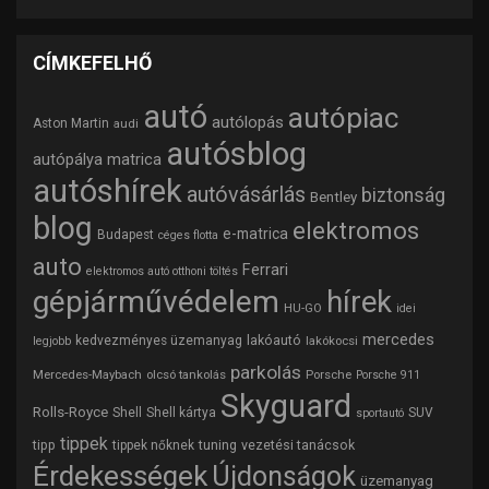
CÍMKEFELHŐ
autó
autópiac
autólopás
Aston Martin
audi
autósblog
autópálya matrica
autóshírek
autóvásárlás
biztonság
Bentley
blog
elektromos
e-matrica
Budapest
céges flotta
auto
Ferrari
elektromos autó otthoni töltés
gépjárművédelem
hírek
HU-GO
idei
mercedes
lakóautó
kedvezményes üzemanyag
lakókocsi
legjobb
parkolás
Mercedes-Maybach
olcsó tankolás
Porsche
Porsche 911
Skyguard
Rolls-Royce
Shell
Shell kártya
SUV
sportautó
tippek
tipp
tuning
vezetési tanácsok
tippek nőknek
Érdekességek
Újdonságok
üzemanyag