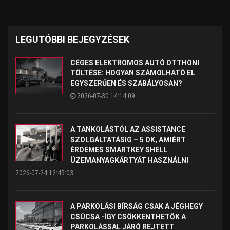
LEGUTÓBBI BEJEGYZÉSEK
CÉGES ELEKTROMOS AUTÓ OTTHONI
TÖLTÉSE: HOGYAN SZÁMOLHATÓ EL
EGYSZERŰEN ÉS SZABÁLYOSAN?
2026-07-30 14:14:09
A TANKOLÁSTÓL AZ ASSISTANCE
SZOLGÁLTATÁSIG – 5 OK, AMIÉRT
ÉRDEMES SMARTKEY SHELL
ÜZEMANYAGKÁRTYÁT HASZNÁLNI
2026-07-24 12:45:03
A PARKOLÁSI BÍRSÁG CSAK A JÉGHEGY
CSÚCSA -ÍGY CSÖKKENTHETŐK A
PARKOLÁSSAL JÁRÓ REJTETT