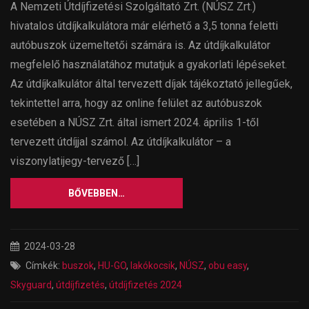
A Nemzeti Útdíjfizetési Szolgáltató Zrt. (NÚSZ Zrt.)
hivatalos útdíjkalkulátora már elérhető a 3,5 tonna feletti
autóbuszok üzemeltetői számára is. Az útdíjkalkulátor
megfelelő használatához mutatjuk a gyakorlati lépéseket.
Az útdíjkalkulátor által tervezett díjak tájékoztató jellegűek,
tekintettel arra, hogy az online felület az autóbuszok
esetében a NÚSZ Zrt. által ismert 2024. április 1-től
tervezett útdíjjal számol. Az útdíjkalkulátor – a
viszonylatijegy-tervező […]
BŐVEBBEN…
2024-03-28
Címkék:
buszok
,
HU-GO
,
lakókocsik
,
NÚSZ
,
obu easy
,
Skyguard
,
útdíjfizetés
,
útdíjfizetés 2024