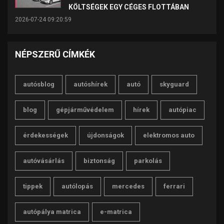
KÖLTSÉGEK EGY CÉGES FLOTTÁBAN
2026-07-24 09:20:59
NÉPSZERŰ CÍMKÉK
autósblog
autóshírek
autó
skyguard
blog
gépjárművédelem
hírek
autópiac
érdekességek
újdonságok
elektromos auto
autóvásárlás
biztonság
parkolás
tippek
autólopás
mercedes
ferrari
autópálya matrica
e-matrica