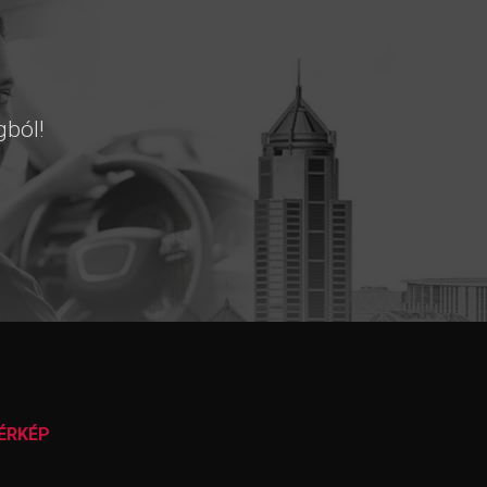
gból!
ÉRKÉP