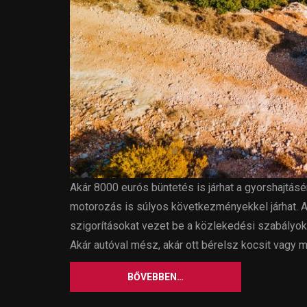
Akár 8000 eurós büntetés is járhat a gyorshajtásé
motorozás is súlyos következményekkel járhat. 
szigorításokat vezet be a közlekedési szabályokban
Akár autóval mész, akár ott bérelsz kocsit vagy mo
BŐVEBBEN…