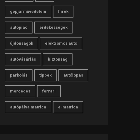
gépjárművédelem
hírek
autópiac
érdekességek
újdonságok
elektromos auto
autóvásárlás
biztonság
parkolás
tippek
autólopás
mercedes
ferrari
autópálya matrica
e-matrica