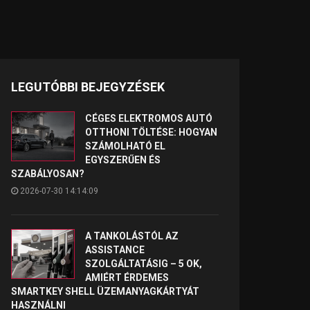
LEGUTÓBBI BEJEGYZÉSEK
CÉGES ELEKTROMOS AUTÓ
OTTHONI TÖLTÉSE: HOGYAN
SZÁMOLHATÓ EL
EGYSZERŰEN ÉS
SZABÁLYOSAN?
2026-07-30 14:14:09
A TANKOLÁSTÓL AZ
ASSISTANCE
SZOLGÁLTATÁSIG – 5 OK,
AMIÉRT ÉRDEMES
SMARTKEY SHELL ÜZEMANYAGKÁRTYÁT
HASZNÁLNI