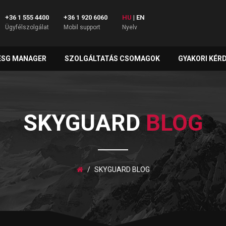
+36 1 555 4400
+36 1 920 6060
HU
|
EN
Ügyfélszolgálat
Mobil support
Nyelv
ESG MANAGER
SZOLGÁLTATÁS CSOMAGOK
GYAKORI KÉR
SKYGUARD
BLOG
SKYGUARD BLOG