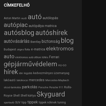
CÍMKEFELHŐ
autó
autólopás
Aston Martin
audi
autópiac
autópálya matrica
autósblog
autóshírek
blog
autóvásárlás
biztonság
Bentley
elektromos
e-matrica
Budapest
céges flotta
auto
Ferrari
elektromos autó otthoni töltés
gépjárművédelem
HU-GO
hírek
kedvezményes üzemanyag
idei legjobb
mercedes
lakóautó
lakókocsi
Mercedes-Maybach
parkolás
Rolls-
olcsó tankolás
Porsche
Porsche 911
Skyguard
Royce
Shell
Shell kártya
tippek
tipp
tuning
SUV
tippek nőknek
sportautó