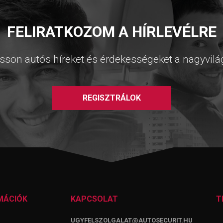
FELIRATKOZOM A HÍRLEVÉLRE
sson autós híreket és érdekességeket a nagyvilá
REGISZTRÁLOK
MÁCIÓK
KAPCSOLAT
T
UGYFELSZOLGALAT@AUTOSECURIT.HU