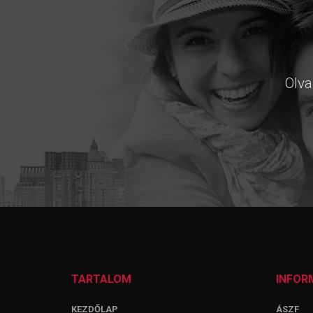
Olva
TARTALOM
INFOR
KEZDŐLAP
ÁSZF