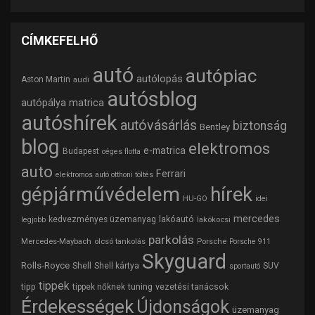
CÍMKEFELHŐ
autó
autópiac
autólopás
Aston Martin
audi
autósblog
autópálya matrica
autóshírek
autóvásárlás
biztonság
Bentley
blog
elektromos
e-matrica
Budapest
céges flotta
auto
Ferrari
elektromos autó otthoni töltés
gépjárművédelem
hírek
HU-GO
idei
mercedes
lakóautó
kedvezményes üzemanyag
lakókocsi
legjobb
parkolás
Mercedes-Maybach
olcsó tankolás
Porsche
Porsche 911
Skyguard
Rolls-Royce
Shell
Shell kártya
SUV
sportautó
tippek
tipp
tuning
vezetési tanácsok
tippek nőknek
Érdekességek
Újdonságok
üzemanyag