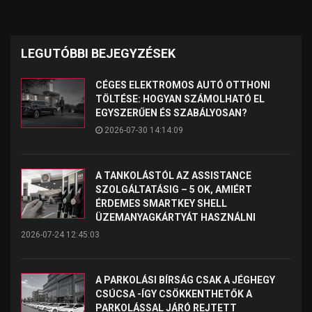
LEGUTÓBBI BEJEGYZÉSEK
CÉGES ELEKTROMOS AUTÓ OTTHONI
TÖLTÉSE: HOGYAN SZÁMOLHATÓ EL
EGYSZERŰEN ÉS SZABÁLYOSAN?
2026-07-30 14:14:09
A TANKOLÁSTÓL AZ ASSISTANCE
SZOLGÁLTATÁSIG – 5 OK, AMIÉRT
ÉRDEMES SMARTKEY SHELL
ÜZEMANYAGKÁRTYÁT HASZNÁLNI
2026-07-24 12:45:03
A PARKOLÁSI BÍRSÁG CSAK A JÉGHEGY
CSÚCSA -ÍGY CSÖKKENTHETŐK A
PARKOLÁSSAL JÁRÓ REJTETT