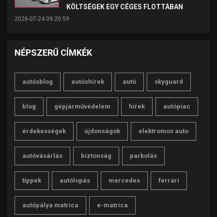
KÖLTSÉGEK EGY CÉGES FLOTTÁBAN
2026-07-24 09:20:59
NÉPSZERŰ CÍMKÉK
autósblog
autóshírek
autó
skyguard
blog
gépjárművédelem
hírek
autópiac
érdekességek
újdonságok
elektromos auto
autóvásárlás
biztonság
parkolás
tippek
autólopás
mercedes
ferrari
autópálya matrica
e-matrica