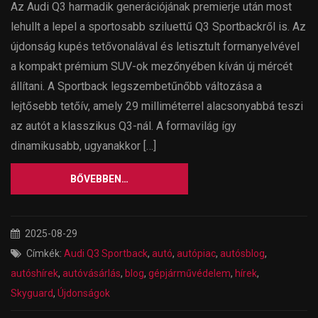
Az Audi Q3 harmadik generációjának premierje után most
lehullt a lepel a sportosabb sziluettű Q3 Sportbackről is. Az
újdonság kupés tetővonalával és letisztult formanyelvével
a kompakt prémium SUV-ok mezőnyében kíván új mércét
állítani. A Sportback legszembetűnőbb változása a
lejtősebb tetőív, amely 29 milliméterrel alacsonyabbá teszi
az autót a klasszikus Q3-nál. A formavilág így
dinamikusabb, ugyanakkor […]
BŐVEBBEN…
2025-08-29
Címkék:
Audi Q3 Sportback
,
autó
,
autópiac
,
autósblog
,
autóshírek
,
autóvásárlás
,
blog
,
gépjárművédelem
,
hírek
,
Skyguard
,
Újdonságok