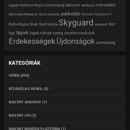
mercedes
lakóautó
kedvezményes üzemanyag
lakókocsi
legjobb
parkolás
Mercedes-Maybach
olcsó tankolás
Porsche
Porsche 911
Skyguard
Rolls-Royce
Shell
Shell kártya
SUV
sportautó
tippek
tipp
tuning
vezetési tanácsok
tippek nőknek
Érdekességek
Újdonságok
üzemanyag
KATEGÓRIÁK
HÍREK
(436)
KIZÁRÓLAG MOBIL
(5)
NAVSKY ANDROID
(1)
NAVSKY IOS
(2)
NAVSKY MINDEN PLATFORM
(1)