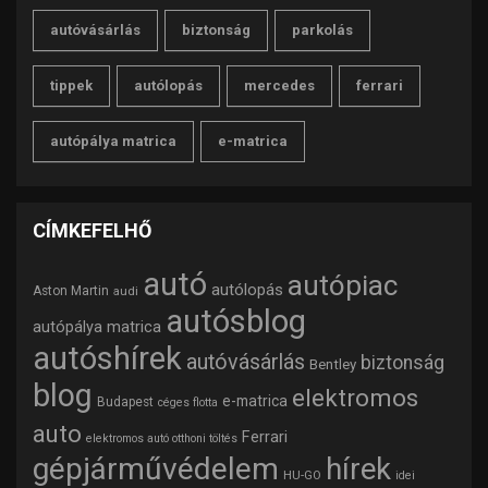
autóvásárlás
biztonság
parkolás
tippek
autólopás
mercedes
ferrari
autópálya matrica
e-matrica
CÍMKEFELHŐ
autó
autópiac
autólopás
Aston Martin
audi
autósblog
autópálya matrica
autóshírek
autóvásárlás
biztonság
Bentley
blog
elektromos
e-matrica
Budapest
céges flotta
auto
Ferrari
elektromos autó otthoni töltés
gépjárművédelem
hírek
HU-GO
idei