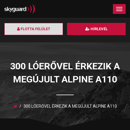
×
Togg
navig
FLOTTA FELÜLET
HÍRLEVÉL
300 LÓERŐVEL ÉRKEZIK A
MEGÚJULT ALPINE A110
300 LÓERŐVEL ÉRKEZIK A MEGÚJULT ALPINE A110