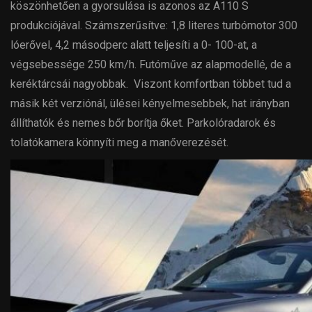
köszönhetően a gyorsulása is azonos az A110 S
produkciójával. Számszerűsítve: 1,8 literes turbómotor 300
lóerővel, 4,2 másodperc alatt teljesíti a 0- 100-at, a
végsebessége 250 km/h. Futóműve az alapmodellé, de a
keréktárcsái nagyobbak. Viszont komfortban többet tud a
másik két verziónál, ülései kényelmesebbek, hat irányban
állíthatók és nemes bőr borítja őket. Parkolóradarok és
tolatókamera könnyíti meg a manőverezését.