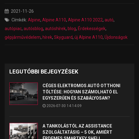
2021-11-26
Címkék:
Alpine
,
Alpine A110
,
Alpine A110 2022
,
autó
,
autópiac
,
autósblog
,
autóshírek
,
blog
,
Érdekességek
,
gépjárművédelem
,
hírek
,
Skyguard
,
új Alpine A110
,
Újdonságok
LEGUTÓBBI BEJEGYZÉSEK
CÉGES ELEKTROMOS AUTÓ OTTHONI
TÖLTÉSE: HOGYAN SZÁMOLHATÓ EL
EGYSZERŰEN ÉS SZABÁLYOSAN?
2026-07-30 14:14:09
A TANKOLÁSTÓL AZ ASSISTANCE
SZOLGÁLTATÁSIG – 5 OK, AMIÉRT
ÉRDEMES SMARTKEY SHELL