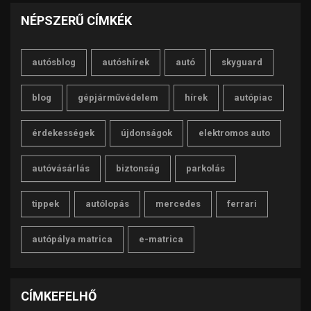
NÉPSZERŰ CÍMKÉK
autósblog
autóshírek
autó
skyguard
blog
gépjárművédelem
hírek
autópiac
érdekességek
újdonságok
elektromos auto
autóvásárlás
biztonság
parkolás
tippek
autólopás
mercedes
ferrari
autópálya matrica
e-matrica
CÍMKEFELHŐ