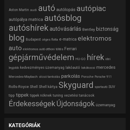
autó
autópiac
autólopás
Aston Martin
audi
autósblog
autópálya matrica
autóshírek
autóvásárlás
biztonság
Bentley
blog
elektromos
e-matrica
Budapest
céges flotta
auto
Ferrari
elektromos autó otthoni töltés
gépjárművédelem
hírek
HU-GO
idei
mercedes
lakóautó
kedvezményes üzemanyag
lakókocsi
legjobb
parkolás
Mercedes-Maybach
olcsó tankolás
Porsche
Porsche 911
Skyguard
Rolls-Royce
Shell
Shell kártya
SUV
sportautó
tippek
tipp
tuning
vezetési tanácsok
tippek nőknek
Érdekességek
Újdonságok
üzemanyag
KATEGÓRIÁK