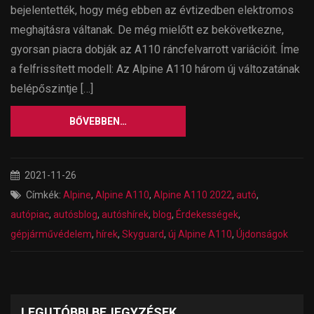
bejelentették, hogy még ebben az évtizedben elektromos
meghajtásra váltanak. De még mielőtt ez bekövetkezne,
gyorsan piacra dobják az A110 ráncfelvarrott variációit. Íme
a felfrissített modell: Az Alpine A110 három új változatának
belépőszintje […]
BŐVEBBEN…
2021-11-26
Címkék:
Alpine
,
Alpine A110
,
Alpine A110 2022
,
autó
,
autópiac
,
autósblog
,
autóshírek
,
blog
,
Érdekességek
,
gépjárművédelem
,
hírek
,
Skyguard
,
új Alpine A110
,
Újdonságok
LEGUTÓBBI BEJEGYZÉSEK