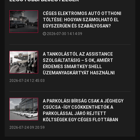
CÉGES ELEKTROMOS AUTÓ OTTHONI
TÖLTÉSE: HOGYAN SZÁMOLHATÓ EL
EGYSZERŰEN ÉS SZABÁLYOSAN?
2026-07-30 14:14:09
A TANKOLÁSTÓL AZ ASSISTANCE
SZOLGÁLTATÁSIG – 5 OK, AMIÉRT
ÉRDEMES SMARTKEY SHELL
ÜZEMANYAGKÁRTYÁT HASZNÁLNI
2026-07-24 12:45:03
A PARKOLÁSI BÍRSÁG CSAK A JÉGHEGY
CSÚCSA -ÍGY CSÖKKENTHETŐK A
PARKOLÁSSAL JÁRÓ REJTETT
KÖLTSÉGEK EGY CÉGES FLOTTÁBAN
2026-07-24 09:20:59