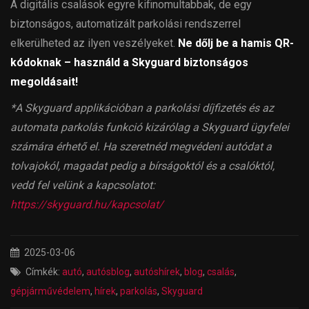
A digitális csalások egyre kifinomultabbak, de egy
biztonságos, automatizált parkolási rendszerrel
elkerülheted az ilyen veszélyeket.
Ne dőlj be a hamis QR-
kódoknak – használd a Skyguard biztonságos
megoldásait!
*A Skyguard applikációban a parkolási díjfizetés és az
automata parkolás funkció kizárólag a Skyguard ügyfelei
számára érhető el. Ha szeretnéd megvédeni autódat a
tolvajokól, magadat pedig a bírságoktól és a csalóktól,
vedd fel velünk a kapcsolatot:
https://skyguard.hu/kapcsolat/
2025-03-06
Címkék:
autó
,
autósblog
,
autóshírek
,
blog
,
csalás
,
gépjárművédelem
,
hírek
,
parkolás
,
Skyguard