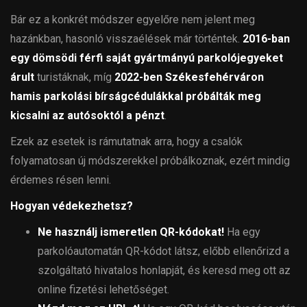
Bár ez a konkrét módszer egyelőre nem jelent meg
hazánkban, hasonló visszaélések már történtek.
2016-ban
egy dömsödi férfi saját gyártmányú parkolójegyeket
árult
turistáknak, míg
2022-ben Székesfehérváron
hamis parkolási bírságcédulákkal próbálták meg
kicsalni az autósoktól a pénzt
.
Ezek az esetek is rámutatnak arra, hogy a csalók
folyamatosan új módszerekkel próbálkoznak, ezért mindig
érdemes résen lenni.
Hogyan védekezhetsz?
Ne használj ismeretlen QR-kódokat!
Ha egy
parkolóautomatán QR-kódot látsz, előbb ellenőrizd a
szolgáltató hivatalos honlapját, és keresd meg ott az
online fizetési lehetőséget.