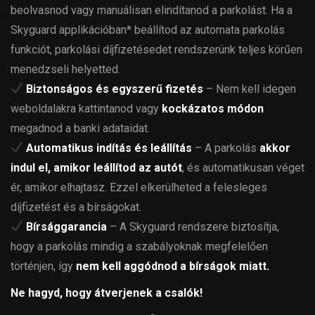
beolvasnod vagy manuálisan elindítanod a parkolást. Ha a
Skyguard applikációban* beállítod az automata parkolás
funkciót, parkolási díjfizetésedet rendszerünk teljes körűen
menedzseli helyetted.
Biztonságos és egyszerű fizetés
– Nem kell idegen
weboldalakra kattintanod vagy
kockázatos módon
megadnod a banki adataidat.
Automatikus indítás és leállítás
– A parkolás
akkor
indul el, amikor leállítod az autót
, és automatikusan véget
ér, amikor elhajtasz. Ezzel elkerülheted a felesleges
díjfizetést és a bírságokat.
Bírsággarancia
– A Skyguard rendszere biztosítja,
hogy a parkolás mindig a szabályoknak megfelelően
történjen, így
nem kell aggódnod a bírságok miatt.
Ne hagyd, hogy
át
verjenek
a csalók
!