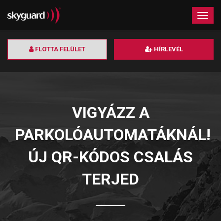
×
Togg
navig
FLOTTA FELÜLET
HÍRLEVÉL
VIGYÁZZ A
PARKOLÓAUTOMATÁKNÁL!
ÚJ QR-KÓDOS CSALÁS
TERJED