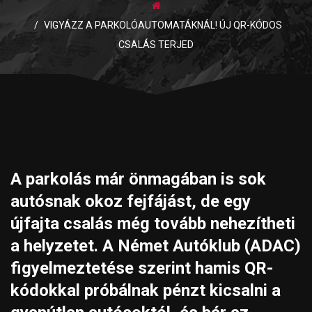
VIGYÁZZ A PARKOLÓAUTOMATÁKNÁL! ÚJ QR-KÓDOS
CSALÁS TERJED
A parkolás már önmagában is sok
autósnak okoz fejfájást, de egy
újfajta csalás még tovább nehezítheti
a helyzetet. A Német Autóklub (ADAC)
figyelmeztetése szerint
hamis QR-
kódokkal próbálnak pénzt kicsalni a