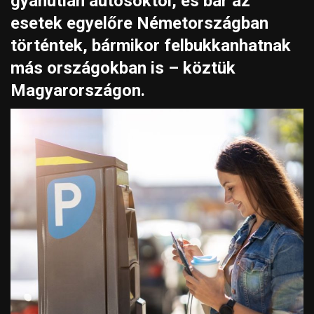
gyanútlan autósoktól
, és bár az
esetek egyelőre Németországban
történtek, bármikor felbukkanhatnak
más országokban is – köztük
Magyarországon.