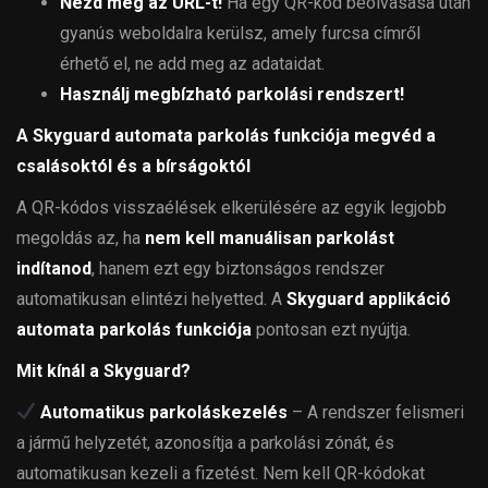
Nézd meg az URL-t!
Ha egy QR-kód beolvasása után
gyanús weboldalra kerülsz, amely furcsa címről
érhető el, ne add meg az adataidat.
Használj megbízható parkolási rendszert!
A Skyguard automata parkolás funkciója megvéd a
csalásoktól és a bírságoktól
A QR-kódos visszaélések elkerülésére az egyik legjobb
megoldás az, ha
nem kell manuálisan parkolást
indítanod
, hanem ezt egy biztonságos rendszer
automatikusan elintézi helyetted. A
Skyguard applikáció
automata parkolás funkciója
pontosan ezt nyújtja.
Mit kínál a Skyguard?
Automatikus parkoláskezelés
– A rendszer felismeri
a jármű helyzetét, azonosítja a parkolási zónát, és
automatikusan kezeli a fizetést. Nem kell QR-kódokat