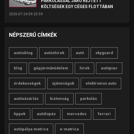
PARKOLÁSSAL JÁRÓ REJTETT
KÖLTSÉGEK EGY CÉGES FLOTTÁBAN
2026-07-24 09:20:59
NÉPSZERŰ CÍMKÉK
autósblog
autóshírek
autó
skyguard
blog
gépjárművédelem
hírek
autópiac
érdekességek
újdonságok
elektromos auto
autóvásárlás
biztonság
parkolás
tippek
autólopás
mercedes
ferrari
autópálya matrica
e-matrica