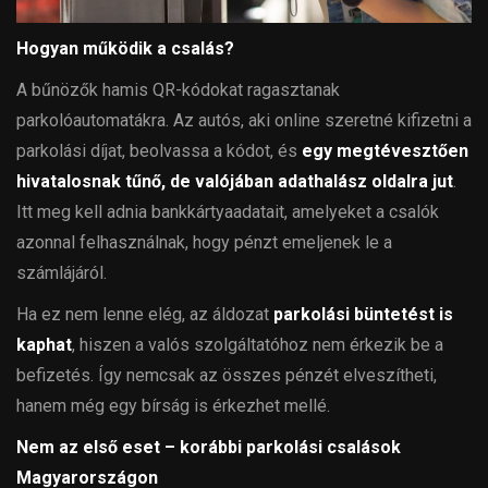
Hogyan működik a csalás?
A bűnözők hamis QR-kódokat ragasztanak
parkolóautomatákra. Az autós, aki online szeretné kifizetni a
parkolási díjat, beolvassa a kódot, és
egy megtévesztően
hivatalosnak tűnő, de valójában adathalász oldalra jut
.
Itt meg kell adnia bankkártyaadatait, amelyeket a csalók
azonnal felhasználnak, hogy pénzt emeljenek le a
számlájáról.
Ha ez nem lenne elég, az áldozat
parkolási büntetést is
kaphat
, hiszen a valós szolgáltatóhoz nem érkezik be a
befizetés. Így nemcsak az összes pénzét elveszítheti,
hanem még egy bírság is érkezhet mellé.
Nem az első eset – korábbi parkolási csalások
Magyarországon