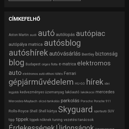
CÍMKEFELHŐ
autó
autópiac
autólopás
Aston Martin
audi
autósblog
autópálya matrica
autóshírek
autóvásárlás
biztonság
Bentley
blog
elektromos
e-matrica
Budapest
céges flotta
auto
Ferrari
elektromos autó otthoni töltés
gépjárművédelem
hírek
HU-GO
idei
mercedes
lakóautó
kedvezményes üzemanyag
lakókocsi
legjobb
parkolás
Mercedes-Maybach
olcsó tankolás
Porsche
Porsche 911
Skyguard
Rolls-Royce
Shell
Shell kártya
SUV
sportautó
tippek
tipp
tuning
vezetési tanácsok
tippek nőknek
Érdekességek
Újdonságok