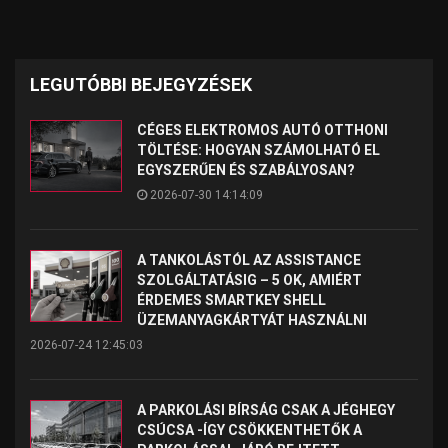
LEGUTÓBBI BEJEGYZÉSEK
CÉGES ELEKTROMOS AUTÓ OTTHONI
TÖLTÉSE: HOGYAN SZÁMOLHATÓ EL
EGYSZERŰEN ÉS SZABÁLYOSAN?
2026-07-30 14:14:09
A TANKOLÁSTÓL AZ ASSISTANCE
SZOLGÁLTATÁSIG – 5 OK, AMIÉRT
ÉRDEMES SMARTKEY SHELL
ÜZEMANYAGKÁRTYÁT HASZNÁLNI
2026-07-24 12:45:03
A PARKOLÁSI BÍRSÁG CSAK A JÉGHEGY
CSÚCSA -ÍGY CSÖKKENTHETŐK A