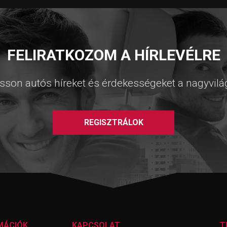
FELIRATKOZOM A HÍRLEVÉLRE
sson autós híreket és érdekességeket a nagyvilá
REGISZTRÁLOK
MÁCIÓK
KAPCSOLAT
T