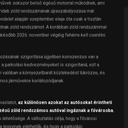
árművek sokszor belső égésű motorral működnek, ami
ibridek zöld rendszámának újraszabályozása már
ndelet alapján szeptember eleje óta csak a tisztán
tnak zöld rendszámot. A korábban zöld rendszámmal
gkésőbb 2026. november végéig fehérre kell cserélni.
yozásának szigorítása ügyében konszenzus van a
y a parkolási kedvezményeket is szigorítaná, ezt a
m valóban a környezetbarát közlekedést tükrözze, és
mos járművekre korlátozódjanak.
vaslatot,
az különösen azokat az autósokat érintheti
yzésű zöld rendszámos autóval ingáznak a fővárosba
,
ehetősége. A változtatás célja, hogy a fővárosi
 legyenek elérhetők, és hogy a parkolási