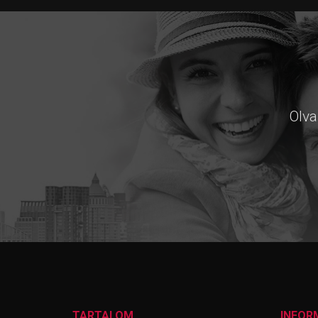
Olva
TARTALOM
INFOR