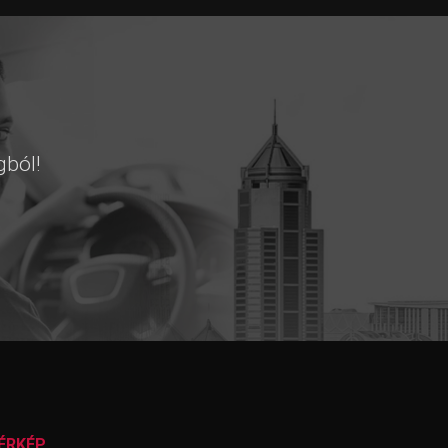
gból!
ÉRKÉP