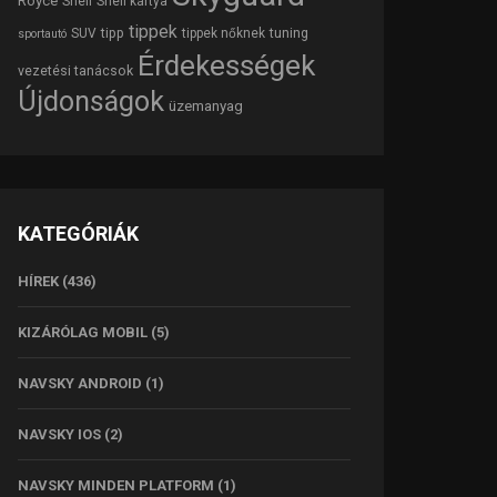
Royce
Shell
Shell kártya
tippek
tipp
tuning
SUV
tippek nőknek
sportautó
Érdekességek
vezetési tanácsok
Újdonságok
üzemanyag
KATEGÓRIÁK
HÍREK
(436)
KIZÁRÓLAG MOBIL
(5)
NAVSKY ANDROID
(1)
NAVSKY IOS
(2)
NAVSKY MINDEN PLATFORM
(1)