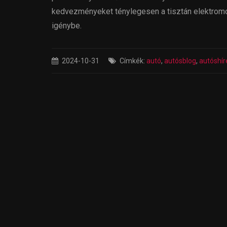
kedvezményeket ténylegesen a tisztán elektromo
igénybe.
2024-10-31
Címkék:
autó
,
autósblog
,
autóshír