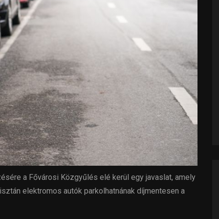
ére a Fővárosi Közgyűlés elé kerül egy javaslat, amely
tisztán elektromos autók parkolhatnának díjmentesen a