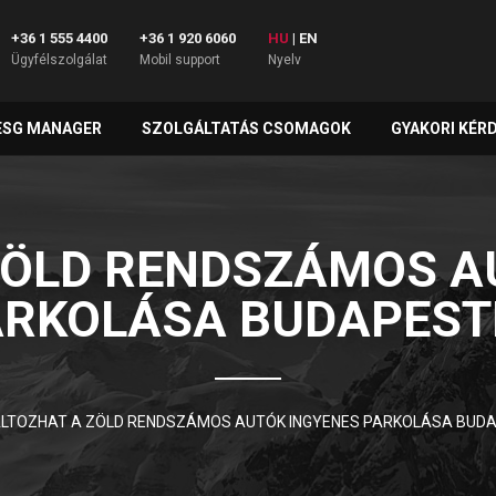
+36 1 555 4400
+36 1 920 6060
HU
|
EN
Ügyfélszolgálat
Mobil support
Nyelv
ESG MANAGER
SZOLGÁLTATÁS CSOMAGOK
GYAKORI KÉR
ZÖLD RENDSZÁMOS A
ARKOLÁSA BUDAPEST
LTOZHAT A ZÖLD RENDSZÁMOS AUTÓK INGYENES PARKOLÁSA BUD