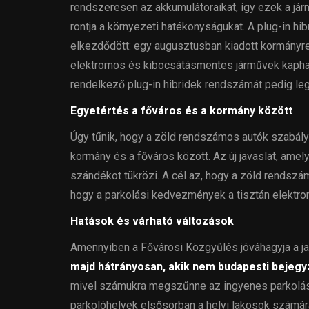
rendszeresen az akkumulátoraikat, így ezek a j
rontja a környezeti hatékonyságukat. A plug-in h
elkezdődött: egy augusztusban kiadott kormányre
elektromos és kibocsátásmentes járművek kapha
rendelkező plug-in hibridek rendszámát pedig le
Egyetértés a főváros és a kormány között
Úgy tűnik, hogy a zöld rendszámos autók szabál
kormány és a főváros között. Az új javaslat, amel
szándékot tükrözi. A cél az, hogy a zöld rendszá
hogy a parkolási kedvezmények a tisztán elektro
Hatások és várható változások
Amennyiben a Fővárosi Közgyűlés jóváhagyja a ja
majd hátrányosan, akik nem budapesti bejeg
mivel számukra megszűnne az ingyenes parkolás l
parkolóhelyek elsősorban a helyi lakosok számára