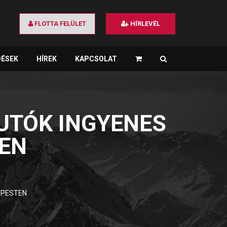
FLOTTA FELÜLET
HÍRLEVÉL
DÉSEK
HÍREK
KAPCSOLAT
×
UTÓK INGYENES
EN
APESTEN