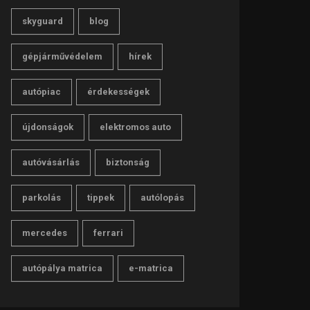
skyguard
blog
gépjárművédelem
hírek
autópiac
érdekességek
újdonságok
elektromos auto
autóvásárlás
biztonság
parkolás
tippek
autólopás
mercedes
ferrari
autópálya matrica
e-matrica