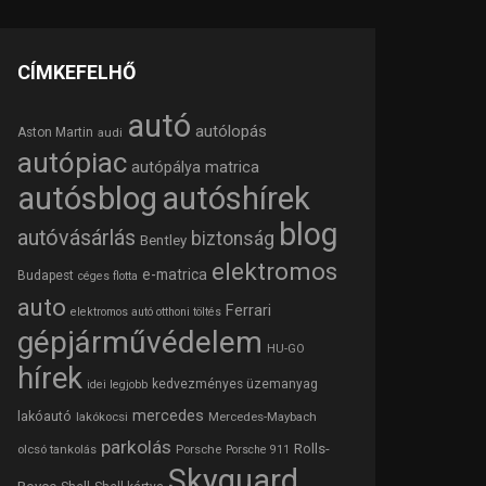
CÍMKEFELHŐ
autó
autólopás
Aston Martin
audi
autópiac
autópálya matrica
autósblog
autóshírek
blog
autóvásárlás
biztonság
Bentley
elektromos
e-matrica
Budapest
céges flotta
auto
Ferrari
elektromos autó otthoni töltés
gépjárművédelem
HU-GO
hírek
kedvezményes üzemanyag
idei legjobb
mercedes
lakóautó
lakókocsi
Mercedes-Maybach
parkolás
Rolls-
olcsó tankolás
Porsche
Porsche 911
Skyguard