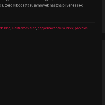
s, zéró kibocsátású járművek használói vehessék
ek
,
blog
,
elektromos auto
,
gépjárművédelem
,
hírek
,
parkolás