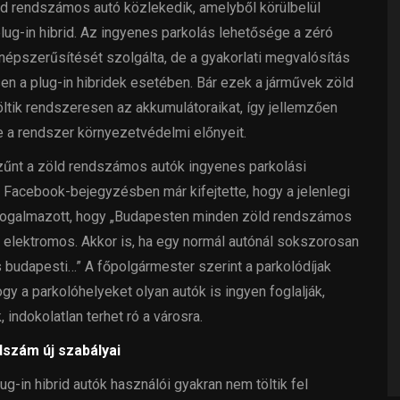
d rendszámos autó közlekedik, amelyből körülbelül
lug-in hibrid. Az ingyenes parkolás lehetősége a zéró
épszerűsítését szolgálta, de a gyakorlati megvalósítás
sen a plug-in hibridek esetében. Bár ezek a járművek zöld
ltik rendszeresen az akkumulátoraikat, így jellemzően
 a rendszer környezetvédelmi előnyeit.
zűnt a zöld rendszámos autók ingyenes parkolási
Facebook-bejegyzésben már kifejtette, hogy a jelenlegi
fogalmazott, hogy „Budapesten minden zöld rendszámos
en elektromos. Akkor is, ha egy normál autónál sokszorosan
s budapesti…” A főpolgármester szerint a parkolódíjak
gy a parkolóhelyeket olyan autók is ingyen foglalják,
indokolatlan terhet ró a városra.
dszám új szabályai
g-in hibrid autók használói gyakran nem töltik fel