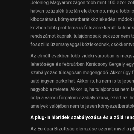
Jelenleg Magyarországon több mint 100 ezer zöl
hatvan százalék tisztán elektromos, míg a többi p
kibocsátású, környezetbarát közlekedési módok n
közben több probléma is felszínre került, különö
rendszámot kapnak, tulajdonosaik sokszor nem tö
fosszilis üzemanyaggal közlekednek, csökkentve
Az elmúlt években több vidéki városban is megs
lehetősége és februárban Karácsony Gergely egy 
szabályozás túlságosan megengedő. Akkor úgy 
autó ingyen parkolhat. Akkor is, ha nem is teljes
nagyobb a mérete. Akkor is, ha tulajdonosa nem i
célja a városi forgalom szabályozása, ezért az, ho
amelyek valójában nem teljesen környezetbarátok, 
A plug-in hibridek szabályozása és a zöld ren
Az Európai Bizottság elemzése szerint mivel a plu