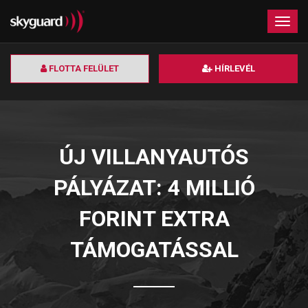
×
Togg
navig
FLOTTA FELÜLET
HÍRLEVÉL
ÚJ VILLANYAUTÓS
PÁLYÁZAT: 4 MILLIÓ
FORINT EXTRA
TÁMOGATÁSSAL