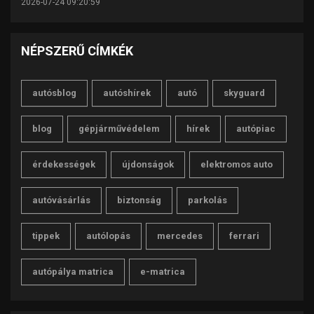
2026-07-24 09:20:59
NÉPSZERŰ CÍMKÉK
autósblog
autóshírek
autó
skyguard
blog
gépjárművédelem
hírek
autópiac
érdekességek
újdonságok
elektromos auto
autóvásárlás
biztonság
parkolás
tippek
autólopás
mercedes
ferrari
autópálya matrica
e-matrica