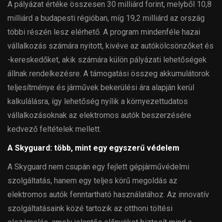
A pályázat értéke összesen 30 milliárd forint, melyből 10,8
milliárd a budapesti régióban, míg 19,2 milliárd az ország
többi részén lesz elérhető. A program mindenféle hazai
vállalkozás számára nyitott, kivéve az autókölcsönzőket és
-kereskedőket, akik számára külön pályázati lehetőségek
állnak rendelkezésre. A támogatási összeg akkumulátorok
teljesítménye és járművek bekerülési ára alapján kerül
kalkulálásra, így lehetőség nyílik a környezettudatos
vállalkozásoknak az elektromos autók beszerzésére
kedvező feltételek mellett.
A Skyguard: több, mint egy egyszerű védelem
A Skyguard nem csupán egy fejlett gépjárművédelmi
szolgáltatás, hanem egy teljes körű megoldás az
elektromos autók fenntartható használatához. Az innovatív
szolgáltatásaink közé tartozik az otthoni töltési