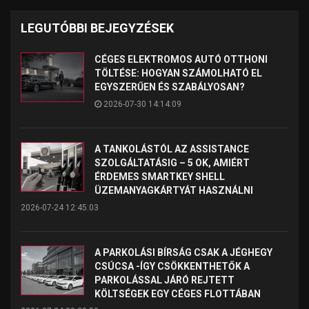
LEGUTÓBBI BEJEGYZÉSEK
CÉGES ELEKTROMOS AUTÓ OTTHONI
TÖLTÉSE: HOGYAN SZÁMOLHATÓ EL
EGYSZERŰEN ÉS SZABÁLYOSAN?
2026-07-30 14:14:09
A TANKOLÁSTÓL AZ ASSISTANCE
SZOLGÁLTATÁSIG – 5 OK, AMIÉRT
ÉRDEMES SMARTKEY SHELL
ÜZEMANYAGKÁRTYÁT HASZNÁLNI
2026-07-24 12:45:03
A PARKOLÁSI BÍRSÁG CSAK A JÉGHEGY
CSÚCSA -ÍGY CSÖKKENTHETŐK A
PARKOLÁSSAL JÁRÓ REJTETT
KÖLTSÉGEK EGY CÉGES FLOTTÁBAN