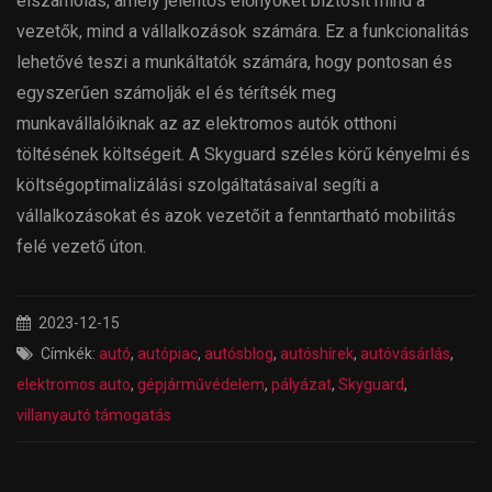
elszámolás, amely jelentős előnyöket biztosít mind a
vezetők, mind a vállalkozások számára. Ez a funkcionalitás
lehetővé teszi a munkáltatók számára, hogy pontosan és
egyszerűen számolják el és térítsék meg
munkavállalóiknak az az elektromos autók otthoni
töltésének költségeit. A Skyguard széles körű kényelmi és
költségoptimalizálási szolgáltatásaival segíti a
vállalkozásokat és azok vezetőit a fenntartható mobilitás
felé vezető úton.
2023-12-15
Címkék:
autó
,
autópiac
,
autósblog
,
autóshírek
,
autóvásárlás
,
elektromos auto
,
gépjárművédelem
,
pályázat
,
Skyguard
,
villanyautó támogatás