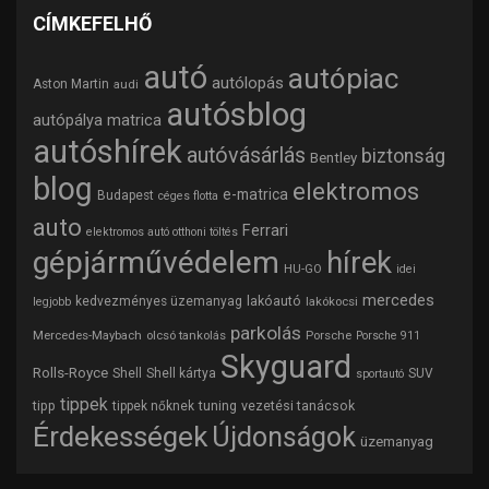
CÍMKEFELHŐ
autó
autópiac
autólopás
Aston Martin
audi
autósblog
autópálya matrica
autóshírek
autóvásárlás
biztonság
Bentley
blog
elektromos
e-matrica
Budapest
céges flotta
auto
Ferrari
elektromos autó otthoni töltés
gépjárművédelem
hírek
HU-GO
idei
mercedes
lakóautó
kedvezményes üzemanyag
lakókocsi
legjobb
parkolás
Mercedes-Maybach
olcsó tankolás
Porsche
Porsche 911
Skyguard
Rolls-Royce
Shell
Shell kártya
SUV
sportautó
tippek
tipp
tuning
vezetési tanácsok
tippek nőknek
Érdekességek
Újdonságok
üzemanyag