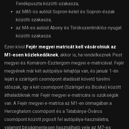
Fenékpuszta közötti szakasza,
az M85-ös autóút Sopron-kelet és Sopron-észak
közötti szakasza,
az M4-es autóút Abony és Törökszentmiklós-nyugat
közötti szakasza.
Ezen kívül
Fejér megyei matricát kell vásárolniuk az
M1-esen közlekedőknek
, akkor is, ha rendelkeznek Pest
megyei és Komárom-Esztergom megyei e-matricával. Fejér
megyének már két autópálya-lehajtója van, és január 1-én
lejárt a szárligeti csomópont átadását követő türelmi
időszak, így a két csomópont (Szárliget és Bicske) között
áthaladóknak már Fejér megyei e-matricára is szükségük
van. A Fejér megyei e-matrica az M1-en önmagában a
Herceghalom csomópont és a Tatabánya-Óváros
csomópont között jogosít fel autópálya-használatra,
valamint bírságmentesen használható vele az M7-es