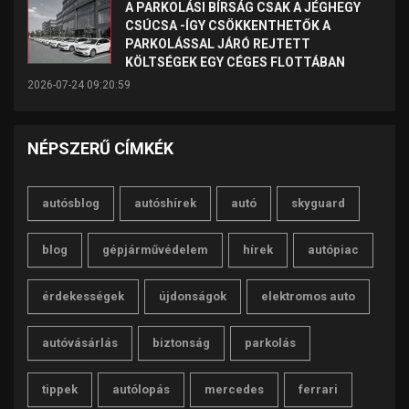
A PARKOLÁSI BÍRSÁG CSAK A JÉGHEGY
CSÚCSA -ÍGY CSÖKKENTHETŐK A
PARKOLÁSSAL JÁRÓ REJTETT
KÖLTSÉGEK EGY CÉGES FLOTTÁBAN
2026-07-24 09:20:59
NÉPSZERŰ CÍMKÉK
autósblog
autóshírek
autó
skyguard
blog
gépjárművédelem
hírek
autópiac
érdekességek
újdonságok
elektromos auto
autóvásárlás
biztonság
parkolás
tippek
autólopás
mercedes
ferrari