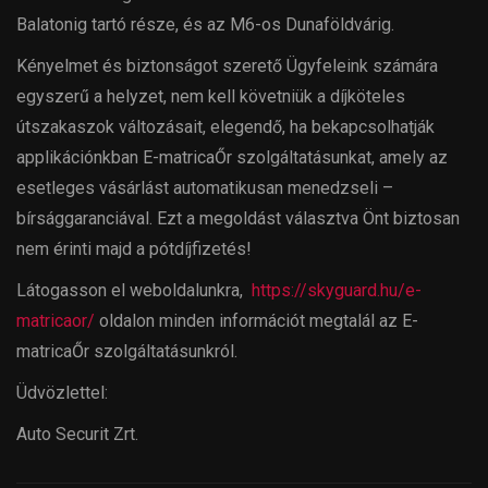
Balatonig tartó része, és az M6-os Dunaföldvárig.
Kényelmet és biztonságot szerető Ügyfeleink számára
egyszerű a helyzet, nem kell követniük a díjköteles
útszakaszok változásait, elegendő, ha bekapcsolhatják
applikációnkban E-matricaŐr szolgáltatásunkat, amely az
esetleges vásárlást automatikusan menedzseli –
bírsággaranciával. Ezt a megoldást választva Önt biztosan
nem érinti majd a pótdíjfizetés!
Látogasson el weboldalunkra,
https://skyguard.hu/e-
matricaor/
oldalon minden információt megtalál az E-
matricaŐr szolgáltatásunkról.
Üdvözlettel:
Auto Securit Zrt.