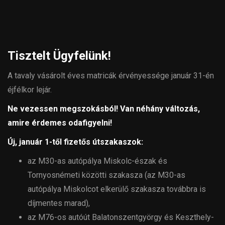
Tisztelt Ügyfelünk!
A tavaly vásárolt éves matricák érvényessége január 31-én
éjfélkor lejár.
Ne vezessen megszokásból! Van néhány változás,
amire érdemes odafigyelni!
Új, január 1-től fizetős útszakaszok:
az M30-as autópálya Miskolc-észak és
Tornyosnémeti közötti szakasza (az M30-as
autópálya Miskolcot elkerülő szakasza továbbra is
díjmentes marad),
az M76-os autóút Balatonszentgyörgy és Keszthely-