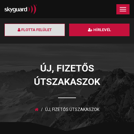
×
Togg
navig
FLOTTA FELÜLET
HÍRLEVÉL
ÚJ, FIZETŐS
ÚTSZAKASZOK
ÚJ, FIZETŐS ÚTSZAKASZOK