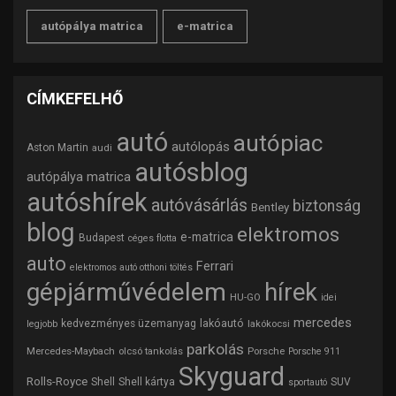
autópálya matrica
e-matrica
CÍMKEFELHŐ
autó
autópiac
autólopás
Aston Martin
audi
autósblog
autópálya matrica
autóshírek
autóvásárlás
biztonság
Bentley
blog
elektromos
e-matrica
Budapest
céges flotta
auto
Ferrari
elektromos autó otthoni töltés
gépjárművédelem
hírek
HU-GO
idei
mercedes
lakóautó
kedvezményes üzemanyag
lakókocsi
legjobb
parkolás
Mercedes-Maybach
olcsó tankolás
Porsche
Porsche 911
Skyguard
Rolls-Royce
Shell
Shell kártya
SUV
sportautó