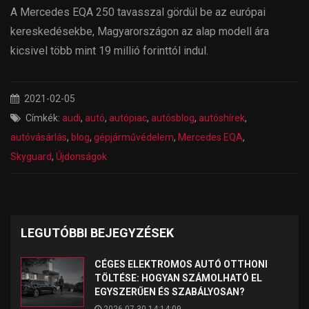
A Mercedes EQA 250 tavasszal gördül be az európai
kereskedésekbe, Magyarországon az alap modell ára
kicsivel több mint 19 millió forinttól indul.
2021-02-05
Címkék:
audi
,
autó
,
autópiac
,
autósblog
,
autóshírek
,
autóvásárlás
,
blog
,
gépjárművédelem
,
Mercedes EQA
,
Skyguard
,
Újdonságok
LEGUTÓBBI BEJEGYZÉSEK
CÉGES ELEKTROMOS AUTÓ OTTHONI
TÖLTÉSE: HOGYAN SZÁMOLHATÓ EL
EGYSZERŰEN ÉS SZABÁLYOSAN?
2026-07-30 14:14:09