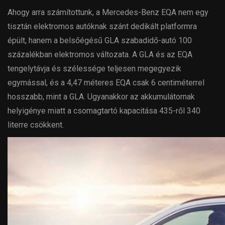
Ahogy arra számítottunk, a Mercedes-Benz EQA nem egy
tisztán elektromos autóknak szánt dedikált platformra
épült, hanem a belsőégésű GLA szabadidő-autó 100
százalékban elektromos változata. A GLA és az EQA
tengelytávja és szélessége teljesen megegyezik
egymással, és a 4,47 méteres EQA csak 6 centiméterrel
hosszabb, mint a GLA. Ugyanakkor az akkumulátornak
helyigénye miatt a csomagtartó kapacitása 435-ről 340
literre csökkent.