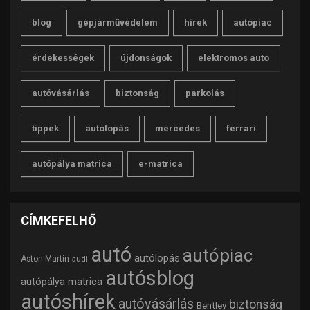
blog
gépjárművédelem
hírek
autópiac
érdekességek
újdonságok
elektromos auto
autóvásárlás
biztonság
parkolás
tippek
autólopás
mercedes
ferrari
autópálya matrica
e-matrica
CÍMKEFELHŐ
autó
autópiac
autólopás
Aston Martin
audi
autósblog
autópálya matrica
autóshírek
autóvásárlás
biztonság
Bentley