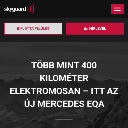
×
Togg
navig
FLOTTA FELÜLET
HÍRLEVÉL
TÖBB MINT 400
KILOMÉTER
ELEKTROMOSAN – ITT AZ
ÚJ MERCEDES EQA