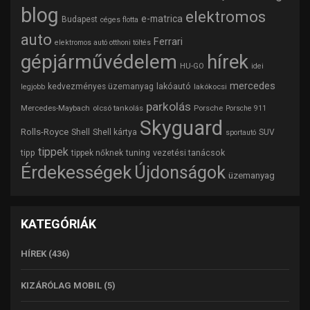
blog
elektromos
e-matrica
Budapest
céges flotta
auto
Ferrari
elektromos autó otthoni töltés
gépjárművédelem
hírek
HU-GO
idei
mercedes
lakóautó
kedvezményes üzemanyag
lakókocsi
legjobb
parkolás
Mercedes-Maybach
olcsó tankolás
Porsche
Porsche 911
Skyguard
Rolls-Royce
Shell
Shell kártya
SUV
sportautó
tippek
tipp
tuning
vezetési tanácsok
tippek nőknek
Érdekességek
Újdonságok
üzemanyag
KATEGÓRIÁK
HÍREK
(436)
KIZÁRÓLAG MOBIL
(5)