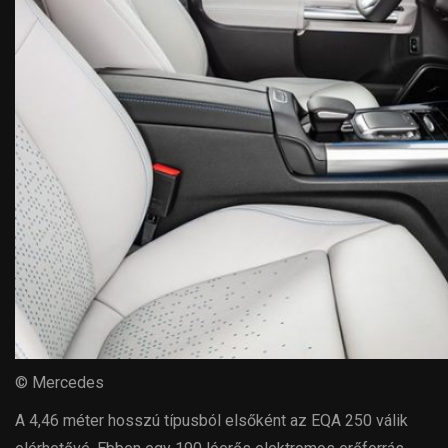
© Mercedes
A 4,46 méter hosszú típusból elsőként az EQA 250 válik