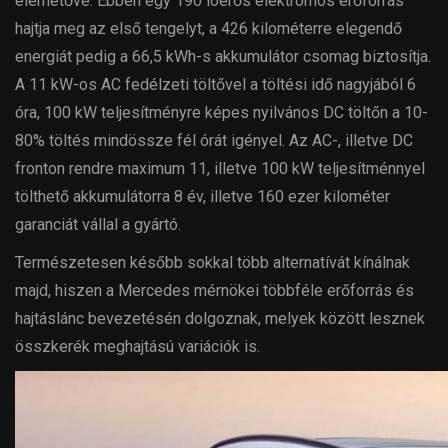
elérhetővé. Ebben egy 190 lóerős elektromos erőforrás
hajtja meg az első tengelyt, a 426 kilométerre elegendő
energiát pedig a 66,5 kWh-s akkumulátor csomag biztosítja.
A 11 kW-os AC fedélzeti töltővel a töltési idő nagyjából 6
óra, 100 kW teljesítményre képes nyilvános DC töltőn a 10-
80% töltés mindössze fél órát igényel. Az AC-, illetve DC
fronton rendre maximum 11, illetve 100 kW teljesítménnyel
tölthető akkumulátorra 8 év, illetve 160 ezer kilométer
garanciát vállal a gyártó.
Természetesen később sokkal több alternatívát kínálnak
majd, hiszen a Mercedes mérnökei többféle erőforrás és
hajtáslánc bevezetésén dolgoznak, melyek között lesznek
összkerék meghajtású variációk is.