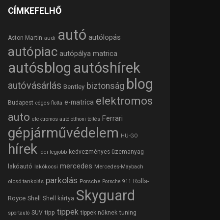
CÍMKEFELHŐ
autó
autólopás
Aston Martin
audi
autópiac
autópálya matrica
autósblog
autóshírek
blog
autóvásárlás
biztonság
Bentley
elektromos
e-matrica
Budapest
céges flotta
auto
Ferrari
elektromos autó otthoni töltés
gépjárművédelem
HU-GO
hírek
kedvezményes üzemanyag
idei legjobb
mercedes
lakóautó
lakókocsi
Mercedes-Maybach
parkolás
Rolls-
olcsó tankolás
Porsche
Porsche 911
Skyguard
Royce
Shell
Shell kártya
tippek
tipp
tuning
SUV
tippek nőknek
sportautó