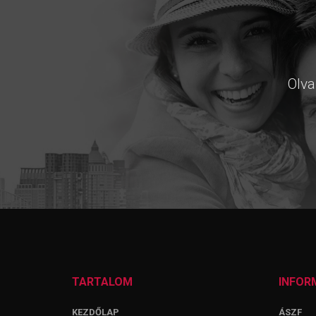
Olva
TARTALOM
INFOR
KEZDŐLAP
ÁSZF