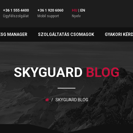
+36 1 555 4400
+36 1 920 6060
HU
|
EN
Ügyfélszolgálat
Mobil support
Nyelv
ESG MANAGER
SZOLGÁLTATÁS CSOMAGOK
GYAKORI KÉR
SKYGUARD
BLOG
SKYGUARD BLOG