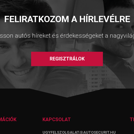
FELIRATKOZOM A HÍRLEVÉLRE
sson autós híreket és érdekességeket a nagyvilá
REGISZTRÁLOK
MÁCIÓK
KAPCSOLAT
T
UGYFELSZOLGALAT@AUTOSECURIT.HU