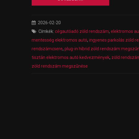
2026-02-20
Címkék:
cégautóadó zöld rendszám
,
elektromos a
mentesség elektromos autó
,
ingyenes parkolás zöld 
rendszámcsere
,
plug-in hibrid zöld rendszám megszűn
tisztán elektromos autó kedvezmények
,
zöld rendszá
zöld rendszám megszűnése