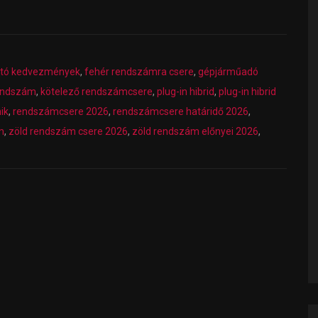
utó kedvezmények
,
fehér rendszámra csere
,
gépjárműadó
rendszám
,
kötelező rendszámcsere
,
plug-in hibrid
,
plug-in hibrid
ik
,
rendszámcsere 2026
,
rendszámcsere határidő 2026
,
m
,
zöld rendszám csere 2026
,
zöld rendszám előnyei 2026
,