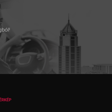
gból!
ÉRKÉP