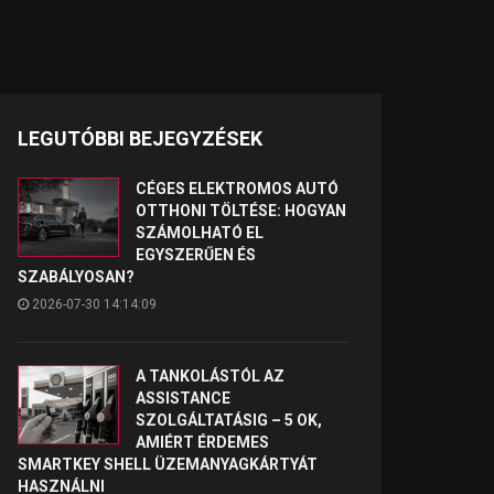
LEGUTÓBBI BEJEGYZÉSEK
CÉGES ELEKTROMOS AUTÓ
OTTHONI TÖLTÉSE: HOGYAN
SZÁMOLHATÓ EL
EGYSZERŰEN ÉS
SZABÁLYOSAN?
2026-07-30 14:14:09
A TANKOLÁSTÓL AZ
ASSISTANCE
SZOLGÁLTATÁSIG – 5 OK,
AMIÉRT ÉRDEMES
SMARTKEY SHELL ÜZEMANYAGKÁRTYÁT
HASZNÁLNI