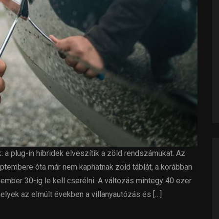
a plug-in hibridek elveszítik a zöld rendszámukat. Az
ptembere óta már nem kaphatnak zöld táblát, a korábban
mber 30-ig le kell cserélni. A változás mintegy 40 ezer
elyek az elmúlt években a villanyautózás és […]