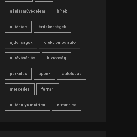
gépjárművédelem
hírek
autópiac
érdekességek
újdonságok
elektromos auto
autóvásárlás
biztonság
parkolás
tippek
autólopás
mercedes
ferrari
autópálya matrica
e-matrica