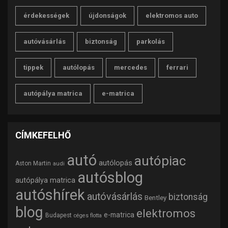
érdekességek
újdonságok
elektromos auto
autóvásárlás
biztonság
parkolás
tippek
autólopás
mercedes
ferrari
autópálya matrica
e-matrica
CÍMKEFELHŐ
autó
autópiac
autólopás
Aston Martin
audi
autósblog
autópálya matrica
autóshírek
autóvásárlás
biztonság
Bentley
blog
elektromos
e-matrica
Budapest
céges flotta