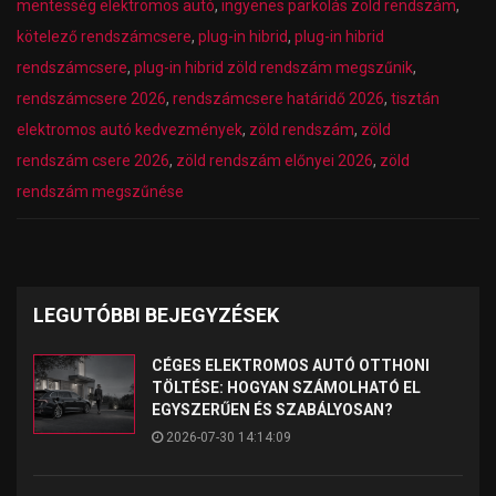
mentesség elektromos autó
,
ingyenes parkolás zöld rendszám
,
kötelező rendszámcsere
,
plug-in hibrid
,
plug-in hibrid
rendszámcsere
,
plug-in hibrid zöld rendszám megszűnik
,
rendszámcsere 2026
,
rendszámcsere határidő 2026
,
tisztán
elektromos autó kedvezmények
,
zöld rendszám
,
zöld
rendszám csere 2026
,
zöld rendszám előnyei 2026
,
zöld
rendszám megszűnése
LEGUTÓBBI BEJEGYZÉSEK
CÉGES ELEKTROMOS AUTÓ OTTHONI
TÖLTÉSE: HOGYAN SZÁMOLHATÓ EL
EGYSZERŰEN ÉS SZABÁLYOSAN?
2026-07-30 14:14:09