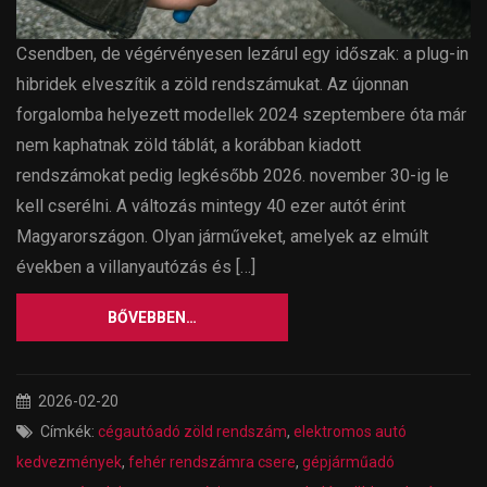
Csendben, de végérvényesen lezárul egy időszak: a plug-in
hibridek elveszítik a zöld rendszámukat. Az újonnan
forgalomba helyezett modellek 2024 szeptembere óta már
nem kaphatnak zöld táblát, a korábban kiadott
rendszámokat pedig legkésőbb 2026. november 30-ig le
kell cserélni. A változás mintegy 40 ezer autót érint
Magyarországon. Olyan járműveket, amelyek az elmúlt
években a villanyautózás és […]
BŐVEBBEN…
2026-02-20
Címkék:
cégautóadó zöld rendszám
,
elektromos autó
kedvezmények
,
fehér rendszámra csere
,
gépjárműadó