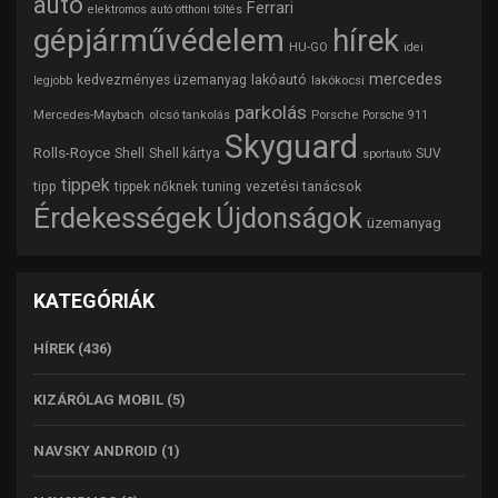
auto
Ferrari
elektromos autó otthoni töltés
gépjárművédelem
hírek
HU-GO
idei
mercedes
lakóautó
kedvezményes üzemanyag
lakókocsi
legjobb
parkolás
Mercedes-Maybach
olcsó tankolás
Porsche
Porsche 911
Skyguard
Rolls-Royce
Shell
Shell kártya
SUV
sportautó
tippek
tipp
tuning
vezetési tanácsok
tippek nőknek
Érdekességek
Újdonságok
üzemanyag
KATEGÓRIÁK
HÍREK
(436)
KIZÁRÓLAG MOBIL
(5)
NAVSKY ANDROID
(1)