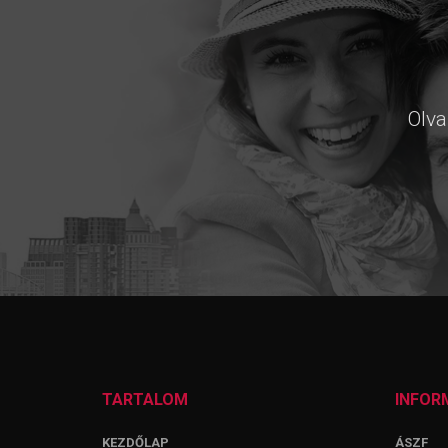
Olva
TARTALOM
INFOR
KEZDŐLAP
ÁSZF