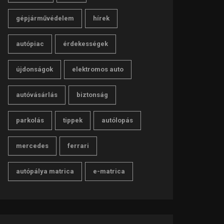
gépjárművédelem
hírek
autópiac
érdekességek
újdonságok
elektromos auto
autóvásárlás
biztonság
parkolás
tippek
autólopás
mercedes
ferrari
autópálya matrica
e-matrica