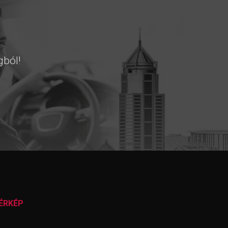
gból!
ÉRKÉP