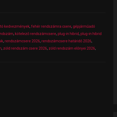
utó kedvezmények
,
fehér rendszámra csere
,
gépjárműadó
rendszám
,
kötelező rendszámcsere
,
plug-in hibrid
,
plug-in hibrid
ik
,
rendszámcsere 2026
,
rendszámcsere határidő 2026
,
m
,
zöld rendszám csere 2026
,
zöld rendszám előnyei 2026
,