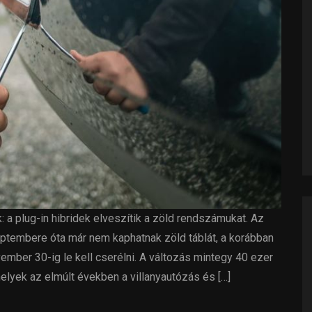
a plug-in hibridek elveszítik a zöld rendszámukat. Az
ptembere óta már nem kaphatnak zöld táblát, a korábban
mber 30-ig le kell cserélni. A változás mintegy 40 ezer
elyek az elmúlt években a villanyautózás és […]