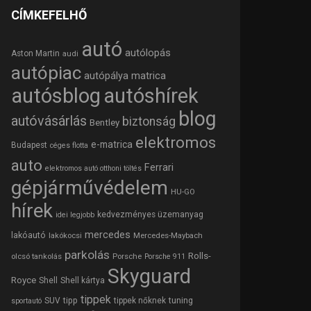
CÍMKEFELHŐ
autó
autólopás
Aston Martin
audi
autópiac
autópálya matrica
autósblog
autóshírek
blog
autóvásárlás
biztonság
Bentley
elektromos
e-matrica
Budapest
céges flotta
auto
Ferrari
elektromos autó otthoni töltés
gépjárművédelem
HU-GO
hírek
kedvezményes üzemanyag
idei legjobb
mercedes
lakóautó
lakókocsi
Mercedes-Maybach
parkolás
Rolls-
olcsó tankolás
Porsche
Porsche 911
Skyguard
Royce
Shell
Shell kártya
tippek
tipp
tuning
SUV
tippek nőknek
sportautó