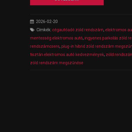
2026-02-20
Címkék:
cégautóadó zöld rendszám
,
elektromos a
mentesség elektromos autó
,
ingyenes parkolás zöld 
rendszámcsere
,
plug-in hibrid zöld rendszám megszűn
tisztán elektromos autó kedvezmények
,
zöld rendszá
zöld rendszám megszűnése