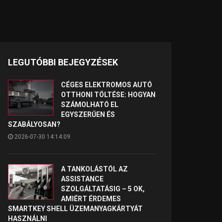
LEGUTÓBBI BEJEGYZÉSEK
CÉGES ELEKTROMOS AUTÓ
OTTHONI TÖLTÉSE: HOGYAN
SZÁMOLHATÓ EL
EGYSZERŰEN ÉS
SZABÁLYOSAN?
2026-07-30 14:14:09
A TANKOLÁSTÓL AZ
ASSISTANCE
SZOLGÁLTATÁSIG – 5 OK,
AMIÉRT ÉRDEMES
SMARTKEY SHELL ÜZEMANYAGKÁRTYÁT
HASZNÁLNI