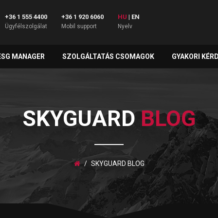
+36 1 555 4400
+36 1 920 6060
HU
|
EN
Ügyfélszolgálat
Mobil support
Nyelv
ESG MANAGER
SZOLGÁLTATÁS CSOMAGOK
GYAKORI KÉR
SKYGUARD
BLOG
SKYGUARD BLOG