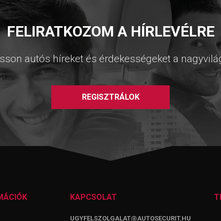
FELIRATKOZOM A HÍRLEVÉLRE
sson autós híreket és érdekességeket a nagyvilá
REGISZTRÁLOK
MÁCIÓK
KAPCSOLAT
T
UGYFELSZOLGALAT@AUTOSECURIT.HU