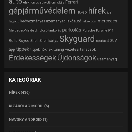
auto
Ferrari
elektromos autó otthoni töltés
gépjárművédelem
hírek
HU-GO
idei
mercedes
lakóautó
kedvezményes üzemanyag
lakókocsi
legjobb
parkolás
Mercedes-Maybach
olcsó tankolás
Porsche
Porsche 911
Skyguard
Rolls-Royce
Shell
Shell kártya
SUV
sportautó
tippek
tipp
tuning
vezetési tanácsok
tippek nőknek
Érdekességek
Újdonságok
üzemanyag
KATEGÓRIÁK
HÍREK
(436)
KIZÁRÓLAG MOBIL
(5)
NAVSKY ANDROID
(1)