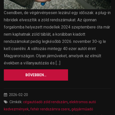
Csendben, de végérvényesen lezárul egy időszak: a plug-in
hibridek elveszítik a zöld rendszámukat. Az újonnan
forgalomba helyezett modellek 2024 szeptembere óta már
nem kaphatnak zöld táblát, a korábban kiadott
rendszámokat pedig legkésőbb 2026. november 30-ig le
kell cserélni. A változás mintegy 40 ezer autót érint
Magyarországon. Olyan járműveket, amelyek az elmúlt
években a villanyautózás és […]
BŐVEBBEN…
2026-02-20
Címkék:
cégautóadó zöld rendszám
,
elektromos autó
kedvezmények
,
fehér rendszámra csere
,
gépjárműadó