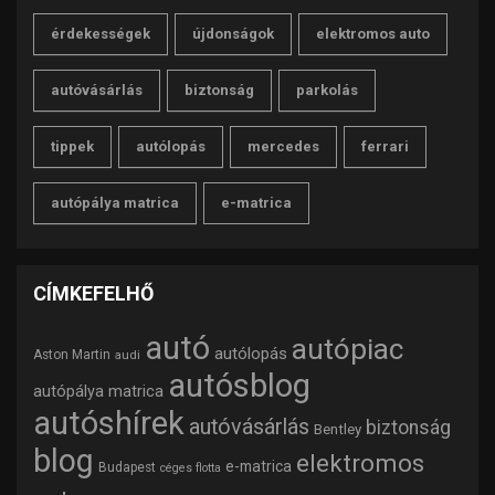
érdekességek
újdonságok
elektromos auto
autóvásárlás
biztonság
parkolás
tippek
autólopás
mercedes
ferrari
autópálya matrica
e-matrica
CÍMKEFELHŐ
autó
autópiac
autólopás
Aston Martin
audi
autósblog
autópálya matrica
autóshírek
autóvásárlás
biztonság
Bentley
blog
elektromos
e-matrica
Budapest
céges flotta