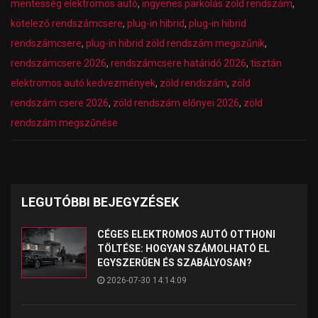
mentesség elektromos autó
,
ingyenes parkolás zöld rendszám
,
kötelező rendszámcsere
,
plug-in hibrid
,
plug-in hibrid
rendszámcsere
,
plug-in hibrid zöld rendszám megszűnik
,
rendszámcsere 2026
,
rendszámcsere határidő 2026
,
tisztán
elektromos autó kedvezmények
,
zöld rendszám
,
zöld
rendszám csere 2026
,
zöld rendszám előnyei 2026
,
zöld
rendszám megszűnése
LEGUTÓBBI BEJEGYZÉSEK
CÉGES ELEKTROMOS AUTÓ OTTHONI
TÖLTÉSE: HOGYAN SZÁMOLHATÓ EL
EGYSZERŰEN ÉS SZABÁLYOSAN?
2026-07-30 14:14:09