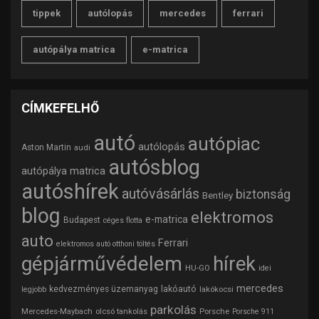
tippek
autólopás
mercedes
ferrari
autópálya matrica
e-matrica
CÍMKEFELHŐ
autó
autópiac
autólopás
Aston Martin
audi
autósblog
autópálya matrica
autóshírek
autóvásárlás
biztonság
Bentley
blog
elektromos
e-matrica
Budapest
céges flotta
auto
Ferrari
elektromos autó otthoni töltés
gépjárművédelem
hírek
HU-GO
idei
mercedes
lakóautó
kedvezményes üzemanyag
lakókocsi
legjobb
parkolás
Mercedes-Maybach
olcsó tankolás
Porsche
Porsche 911