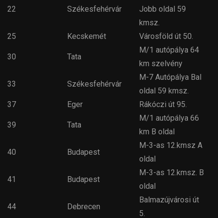
22
Székesfehérvár
Jobb oldal 59
kmsz.
25
Kecskemét
Városföld út 50.
M/1 autópálya 64
30
Tata
km szelvény
M-7 Autópálya Bal
33
Székesfehérvár
oldal 59 kmsz.
37
Eger
Rákóczi út 95.
M/1 autópálya 66
39
Tata
km B oldal
M-3-as 12.kmsz A
40
Budapest
oldal
M-3-as 12.kmsz. B
41
Budapest
oldal
Balmazújvárosi út
44
Debrecen
5.