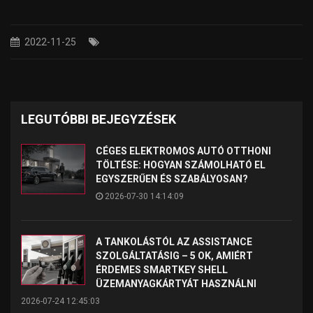
2022-11-25
LEGUTÓBBI BEJEGYZÉSEK
CÉGES ELEKTROMOS AUTÓ OTTHONI
TÖLTÉSE: HOGYAN SZÁMOLHATÓ EL
EGYSZERŰEN ÉS SZABÁLYOSAN?
2026-07-30 14:14:09
A TANKOLÁSTÓL AZ ASSISTANCE
SZOLGÁLTATÁSIG – 5 OK, AMIÉRT
ÉRDEMES SMARTKEY SHELL
ÜZEMANYAGKÁRTYÁT HASZNÁLNI
2026-07-24 12:45:03