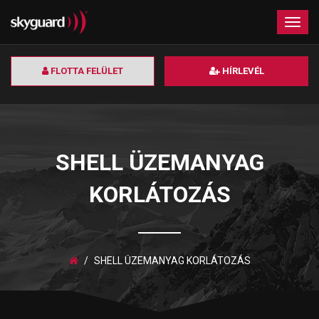
×
Togg
navig
FLOTTA FELÜLET
HÍRLEVÉL
SHELL ÜZEMANYAG
KORLÁTOZÁS
SHELL ÜZEMANYAG KORLÁTOZÁS