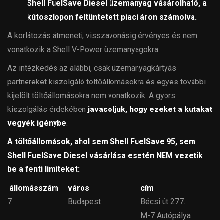
Shell FuelSave Diesel üzemanyag vásárolható, a
kútoszlopon feltüntetett piaci áron számolva.
A korlátozás átmeneti, visszavonásig érvényes és nem
vonatkozik a Shell V-Power üzemanyagokra.
Az intézkedés az alábbi, csak üzemanyagkártyás
partnereket kiszolgáló töltőállomásokra és egyes további
kijelölt töltőállomásokra nem vonatkozik. A gyors
kiszolgálás érdekében
javasoljuk, hogy ezeket a kutakat
vegyék igénybe
.
A töltőállomások, ahol sem Shell FuelSave 95, sem
Shell FuelSave Diesel vásárlása esetén NEM vezetik
be a fenti limiteket:
állomásszám
város
cím
7
Budapest
Bécsi út 277.
M-7 Autópálya