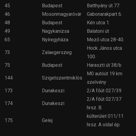
45
Budapest
Batthyány út 77.
46
Mosonmagyaróvár
Gabonarakpart 6.
48
Budapest
Kén utca 1.
49
Nagykanizsa
Balatoni út
65
Nyíregyháza
Mező utca 28-40.
Hock János utca
73
Zalaegerszeg
100.
75
Budapest
Haraszti út 38/b
M0 autóút 19 km
144
Szigetszentmiklós
szelvény
173
Dunakeszi
2/A főút 027/39
2/A főút 027/37
174
Dunakeszi
hrsz. B.
külterület 011/11
175
Gelej
hrsz. A oldal ép.