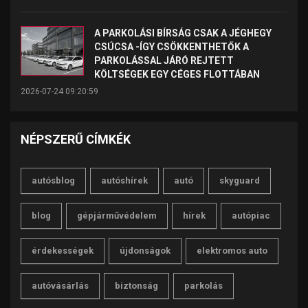
A PARKOLÁSI BÍRSÁG CSAK A JÉGHEGY
CSÚCSA -ÍGY CSÖKKENTHETŐK A
PARKOLÁSSAL JÁRÓ REJTETT
KÖLTSÉGEK EGY CÉGES FLOTTÁBAN
2026-07-24 09:20:59
NÉPSZERŰ CÍMKÉK
autósblog
autóshírek
autó
skyguard
blog
gépjárművédelem
hírek
autópiac
érdekességek
újdonságok
elektromos auto
autóvásárlás
biztonság
parkolás