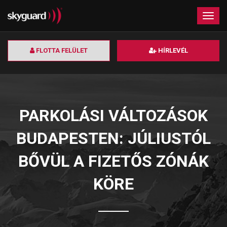
×
Togg
navig
FLOTTA FELÜLET
HÍRLEVÉL
PARKOLÁSI VÁLTOZÁSOK
BUDAPESTEN: JÚLIUSTÓL
BŐVÜL A FIZETŐS ZÓNÁK
KÖRE