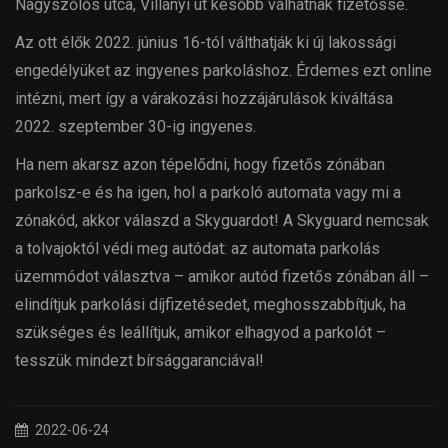
Nagyszőlős utca, Villányi út később válhatnak fizetőssé.
Az ott élők 2022. június 16-tól válthatják ki új lakossági
engedélyüket az ingyenes parkoláshoz. Érdemes ezt online
intézni, mert így a várakozási hozzájárulások kiváltása
2022. szeptember 30-ig ingyenes.
Ha nem akarsz azon tépelődni, hogy fizetős zónában
parkolsz-e és ha igen, hol a parkoló automata vagy mi a
zónakód, akkor válaszd a Skyguardot! A Skyguard nemcsak
a tolvajoktól védi meg autódat: az automata parkolás
üzemmódot választva – amikor autód fizetős zónában áll –
elindítjuk parkolási díjfizetésedet, meghosszabbítjuk, ha
szükséges és leállítjuk, amikor elhagyod a parkolót –
tesszük mindezt bírsággaranciával!
2022-06-24