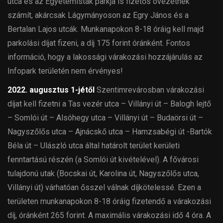
utca és az Egyetemisták parkja is fizetős övezetnek
számít, akárcsak Lágymányoson az Egry János és a
Bertalan Lajos utcák. Munkanapokon 8-18 óráig kell majd
parkolási díjat fizeni, a díj 175 forint óránként. Fontos
információ, hogy a lakossági várakozási hozzájárulás az
Infopark területén nem érvényes!
2022. augusztus 1-jétől
Szentimrevárosban várakozási
díjat kell fizetni a Tas vezér utca – Villányi út – Balogh lejtő
– Somlói út – Alsóhegy utca – Villányi út – Budaörsi út –
Nagyszőlős utca – Ajnácskő utca – Hamzsabégi út -Bartók
Béla út – Ulászló utca által határolt terület kerületi
fenntartású részén (a Somlói út kivételével). A fővárosi
tulajdonú utak (Bocskai út, Karolina út, Nagyszőlős utca,
Villányi út) várhatóan ősszel válnak díjkötelessé. Ezen a
területen munkanapokon 8-18 óráig fizetendő a várakozási
díj, óránként 265 forint. A maximális várakozási idő 4 óra. A