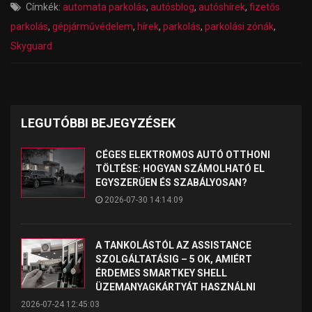
Címkék:
automata parkolás
,
autósblog
,
autóshírek
,
fizetős
parkolás
,
gépjárművédelem
,
hírek
,
parkolás
,
parkolási zónák
,
Skyguard
LEGUTÓBBI BEJEGYZÉSEK
CÉGES ELEKTROMOS AUTÓ OTTHONI
TÖLTÉSE: HOGYAN SZÁMOLHATÓ EL
EGYSZERŰEN ÉS SZABÁLYOSAN?
2026-07-30 14:14:09
A TANKOLÁSTÓL AZ ASSISTANCE
SZOLGÁLTATÁSIG – 5 OK, AMIÉRT
ÉRDEMES SMARTKEY SHELL
ÜZEMANYAGKÁRTYÁT HASZNÁLNI
2026-07-24 12:45:03