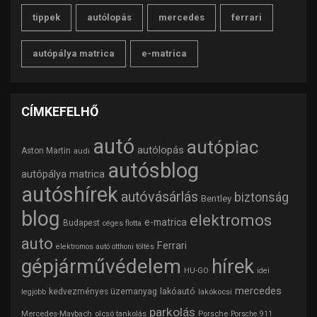
tippek
autólopás
mercedes
ferrari
autópálya matrica
e-matrica
CÍMKEFELHŐ
autó
autópiac
autólopás
Aston Martin
audi
autósblog
autópálya matrica
autóshírek
autóvásárlás
biztonság
Bentley
blog
elektromos
e-matrica
Budapest
céges flotta
auto
Ferrari
elektromos autó otthoni töltés
gépjárművédelem
hírek
HU-GO
idei
mercedes
lakóautó
kedvezményes üzemanyag
lakókocsi
legjobb
parkolás
Mercedes-Maybach
olcsó tankolás
Porsche
Porsche 911