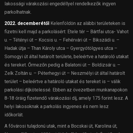
lakossági várakozási engedéllyel rendelkezők ingyen
parkolhatnak.
2022. decemberétől
Kelenföldön az alábbi területeken is
fizetni kell majd a parkolásért: Etele tér – Bártfai utca- Vahot
u. – Tétényi út – Kocsis u. – Fehérvári út – Bikszádi u. –
Hadak útja – Than Károly utca – Gyergyótölgyes utca –
Somogyi út által határolt területe, beleértve a határoló utakat
és tereket. Őrmezőn pedig a Balatoni út – Boldizsár u. –
Zelk Zoltán u. – Péterhegyi út – Neszmélyi út által határolt
terület – beleértve a határoló utakat és tereket is – válik
parkolási díjkötelessé. Ebben az övezetben munkanapokon
8-18 óráig fizetendő várakozási díj, amely 175 forint lesz. A
helyi lakosoknak a parkolás ingyenes és nem lesz
időkorlát.
A fővárosi tulajdonú utak, mint a Bocskai út, Karolina út,