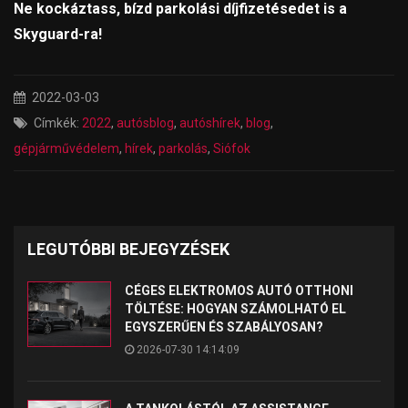
Ne kockáztass, bízd parkolási díjfizetésedet is a
Skyguard-ra!
2022-03-03
Címkék:
2022
,
autósblog
,
autóshírek
,
blog
,
gépjárművédelem
,
hírek
,
parkolás
,
Siófok
LEGUTÓBBI BEJEGYZÉSEK
CÉGES ELEKTROMOS AUTÓ OTTHONI
TÖLTÉSE: HOGYAN SZÁMOLHATÓ EL
EGYSZERŰEN ÉS SZABÁLYOSAN?
2026-07-30 14:14:09