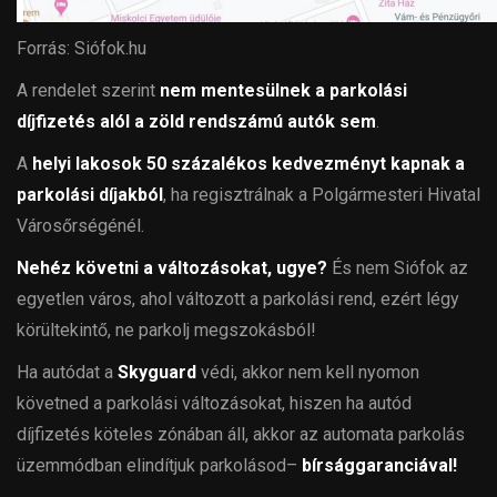
Forrás: Siófok.hu
A rendelet szerint
nem mentesülnek a parkolási
díjfizetés alól a zöld rendszámú autók sem
.
A
helyi lakosok 50 százalékos kedvezményt kapnak a
parkolási díjakból
, ha regisztrálnak a Polgármesteri Hivatal
Városőrségénél.
Nehéz követni a változásokat, ugye?
És nem Siófok az
egyetlen város, ahol változott a parkolási rend, ezért légy
körültekintő, ne parkolj megszokásból!
Ha autódat a
Skyguard
védi, akkor nem kell nyomon
követned a parkolási változásokat, hiszen ha autód
díjfizetés köteles zónában áll, akkor az automata parkolás
üzemmódban elindítjuk parkolásod–
bírsággaranciával!