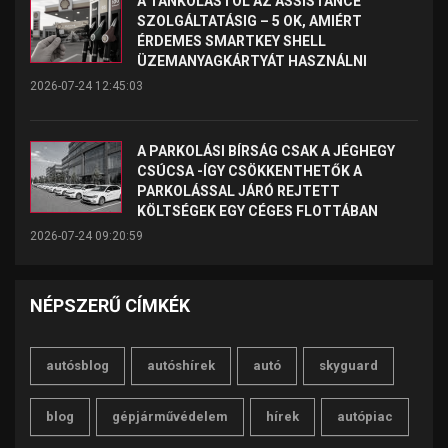
A TANKOLÁSTÓL AZ ASSISTANCE
SZOLGÁLTATÁSIG – 5 OK, AMIÉRT
ÉRDEMES SMARTKEY SHELL
ÜZEMANYAGKÁRTYÁT HASZNÁLNI
2026-07-24 12:45:03
A PARKOLÁSI BÍRSÁG CSAK A JÉGHEGY
CSÚCSA -ÍGY CSÖKKENTHETŐK A
PARKOLÁSSAL JÁRÓ REJTETT
KÖLTSÉGEK EGY CÉGES FLOTTÁBAN
2026-07-24 09:20:59
NÉPSZERŰ CÍMKÉK
autósblog
autóshírek
autó
skyguard
blog
gépjárművédelem
hírek
autópiac