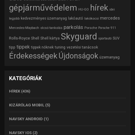
gépjárművédelem
hírek
HU-GO
idei
mercedes
lakóautó
kedvezményes üzemanyag
lakókocsi
legjobb
parkolás
Mercedes-Maybach
olcsó tankolás
Porsche
Porsche 911
Skyguard
Rolls-Royce
Shell
Shell kártya
SUV
sportautó
tippek
tipp
tuning
vezetési tanácsok
tippek nőknek
Érdekességek
Újdonságok
üzemanyag
KATEGÓRIÁK
HÍREK
(436)
KIZÁRÓLAG MOBIL
(5)
NAVSKY ANDROID
(1)
NAVSKY IOS
(2)