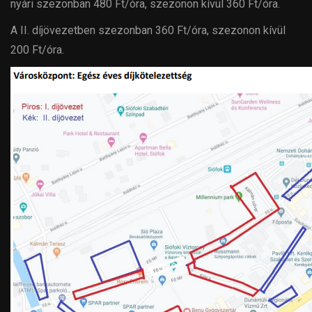
nyári szezonban 480 Ft/óra, szezonon kívül 360 Ft/óra.
A II. díjövezetben szezonban 360 Ft/óra, szezonon kívül
200 Ft/óra.