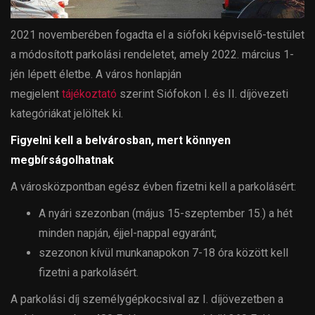
2021 novemberében fogadta el a siófoki képviselő-testület
a módosított parkolási rendeletet, amely 2022. március 1-
jén lépett életbe. A város honlapján
megjelent
tájékoztató
szerint Siófokon I. és II. díjövezeti
kategóriákat jelöltek ki.
Figyelni kell a belvárosban, mert könnyen
megbírságolhatnak
A városközpontban egész évben fizetni kell a parkolásért:
A nyári szezonban (május 15-szeptember 15.) a hét
minden napján, éjjel-nappal egyaránt;
szezonon kívül munkanapokon 7-18 óra között kell
fizetni a parkolásért.
A parkolási díj személygépkocsival az I. díjövezetben a