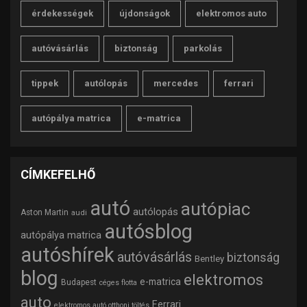
érdekességek
újdonságok
elektromos auto
autóvásárlás
biztonság
parkolás
tippek
autólopás
mercedes
ferrari
autópálya matrica
e-matrica
CÍMKEFELHŐ
autó
autópiac
autólopás
Aston Martin
audi
autósblog
autópálya matrica
autóshírek
autóvásárlás
biztonság
Bentley
blog
elektromos
e-matrica
Budapest
céges flotta
auto
Ferrari
elektromos autó otthoni töltés