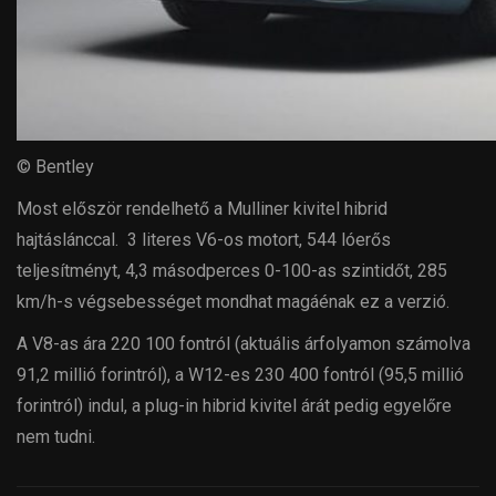
© Bentley
Most először rendelhető a Mulliner kivitel hibrid
hajtáslánccal. 3 literes V6-os motort, 544 lóerős
teljesítményt, 4,3 másodperces 0-100-as szintidőt, 285
km/h-s végsebességet mondhat magáénak ez a verzió.
A V8-as ára 220 100 fontról (aktuális árfolyamon számolva
91,2 millió forintról), a W12-es 230 400 fontról (95,5 millió
forintról) indul, a plug-in hibrid kivitel árát pedig egyelőre
nem tudni.