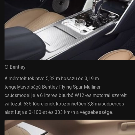
© Bentley
A méreteit tekintve 5,32 m hosszú és 3,19 m
tengelytávolságú Bentley Flying Spur Mulliner
csúcsmodellje a 6 literes biturbó W12-es motorral szerelt
változat: 635 lóerejének köszönhetően 3,8 másodperces
alatt futja a 0-100-at és 333 km/h a végsebessége.