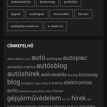
autóvásárlás
biztonság
parkolás
tippek
autólopás
mercedes
ferrari
autópálya matrica
e-matrica
CÍMKEFELHŐ
autó
autópiac
autólopás
Aston Martin
audi
autósblog
autópálya matrica
autóshírek
autóvásárlás
biztonság
Bentley
blog
elektromos
e-matrica
Budapest
céges flotta
auto
Ferrari
elektromos autó otthoni töltés
gépjárművédelem
hírek
HU-GO
idei
mercedes
lakóautó
kedvezményes üzemanyag
lakókocsi
legjobb