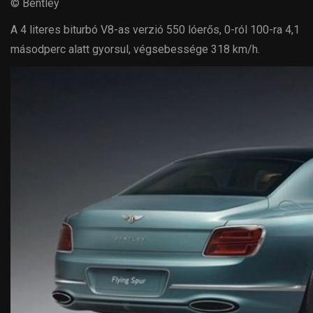
© Bentley
A 4 literes biturbó V8-as verzió 550 lóerős, 0-ról 100-ra 4,1
másodperc alatt gyorsul, végsebessége 318 km/h.