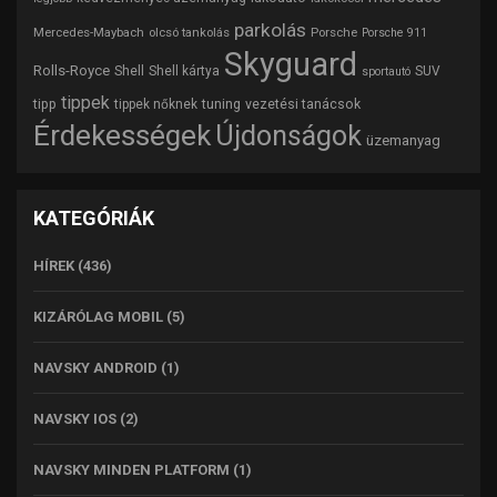
parkolás
Mercedes-Maybach
olcsó tankolás
Porsche
Porsche 911
Skyguard
Rolls-Royce
Shell
Shell kártya
SUV
sportautó
tippek
tipp
tuning
vezetési tanácsok
tippek nőknek
Érdekességek
Újdonságok
üzemanyag
KATEGÓRIÁK
HÍREK
(436)
KIZÁRÓLAG MOBIL
(5)
NAVSKY ANDROID
(1)
NAVSKY IOS
(2)
NAVSKY MINDEN PLATFORM
(1)