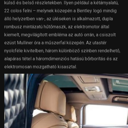
külső és belső részletekben. Ilyen például a kétárnyalatú,
22 colos felni – melynek közepén a Bentley logó mindig
álló helyzetben van-, az üléseken is alkalmazott, dupla
rombusz mintázatú hűtőmaszk, az elektromotor által
kiemelt, megvilágított embléma az autó orrán, a csiszolt
ezüst Mulliner óra a műszerfal közepén. Az utastér
nyolcféle kivitelben, három különböző színben rendelhető,
alapáras tétel a háromdimenziós hatású bőrborítás és az
elektromosan mozgatható kisasztal.