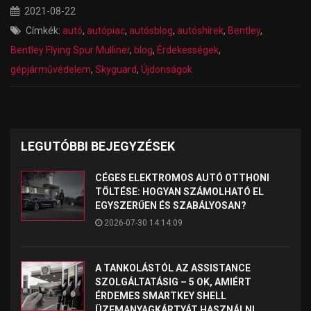
2021-08-22
Címkék:
autó
,
autópiac
,
autósblog
,
autóshírek
,
Bentley
,
Bentley Flying Spur Mulliner
,
blog
,
Érdekességek
,
gépjárművédelem
,
Skyguard
,
Újdonságok
LEGUTÓBBI BEJEGYZÉSEK
CÉGES ELEKTROMOS AUTÓ OTTHONI
TÖLTÉSE: HOGYAN SZÁMOLHATÓ EL
EGYSZERŰEN ÉS SZABÁLYOSAN?
2026-07-30 14:14:09
A TANKOLÁSTÓL AZ ASSISTANCE
SZOLGÁLTATÁSIG – 5 OK, AMIÉRT
ÉRDEMES SMARTKEY SHELL
ÜZEMANYAGKÁRTYÁT HASZNÁLNI