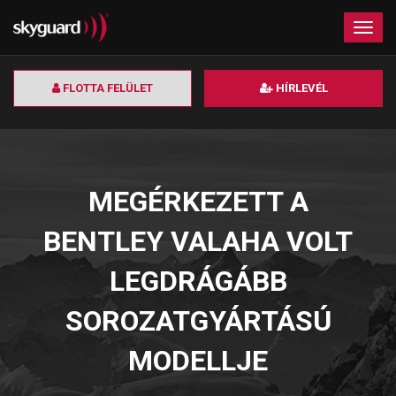
×
Togg
navig
FLOTTA FELÜLET
HÍRLEVÉL
MEGÉRKEZETT A
BENTLEY VALAHA VOLT
LEGDRÁGÁBB
SOROZATGYÁRTÁSÚ
MODELLJE