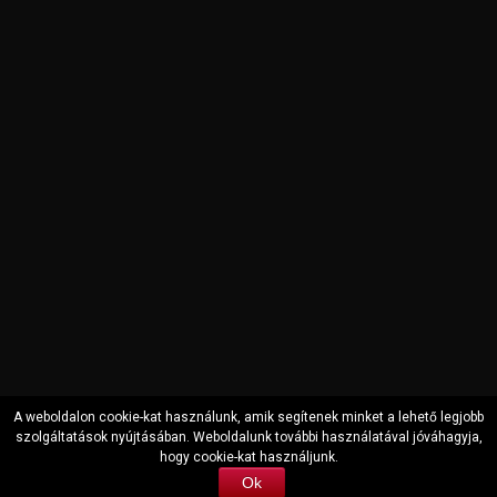
A weboldalon cookie-kat használunk, amik segítenek minket a lehető legjobb
szolgáltatások nyújtásában. Weboldalunk további használatával jóváhagyja,
hogy cookie-kat használjunk.
Copyright © 2000-2022 Auto Securit Zrt. All Rights Reserved
Ok