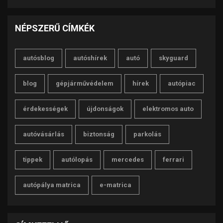
NÉPSZERŰ CÍMKÉK
autósblog
autóshírek
autó
skyguard
blog
gépjárművédelem
hírek
autópiac
érdekességek
újdonságok
elektromos auto
autóvásárlás
biztonság
parkolás
tippek
autólopás
mercedes
ferrari
autópálya matrica
e-matrica