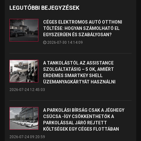
LEGUTÓBBI BEJEGYZÉSEK
CÉGES ELEKTROMOS AUTÓ OTTHONI
TÖLTÉSE: HOGYAN SZÁMOLHATÓ EL
EGYSZERŰEN ÉS SZABÁLYOSAN?
2026-07-30 14:14:09
A TANKOLÁSTÓL AZ ASSISTANCE
SZOLGÁLTATÁSIG – 5 OK, AMIÉRT
ÉRDEMES SMARTKEY SHELL
ÜZEMANYAGKÁRTYÁT HASZNÁLNI
2026-07-24 12:45:03
A PARKOLÁSI BÍRSÁG CSAK A JÉGHEGY
CSÚCSA -ÍGY CSÖKKENTHETŐK A
PARKOLÁSSAL JÁRÓ REJTETT
KÖLTSÉGEK EGY CÉGES FLOTTÁBAN
2026-07-24 09:20:59