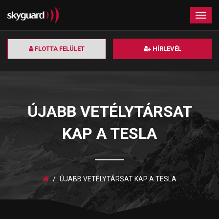
×
Togg
navig
FLOTTA FELÜLET
HÍRLEVÉL
ÚJABB VETÉLYTÁRSAT
KAP A TESLA
ÚJABB VETÉLYTÁRSAT KAP A TESLA