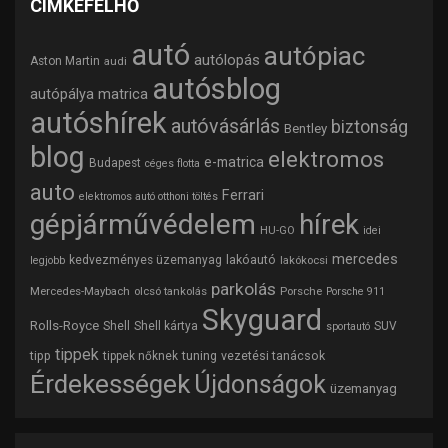
CÍMKEFELHŐ
autó
autópiac
autólopás
Aston Martin
audi
autósblog
autópálya matrica
autóshírek
autóvásárlás
biztonság
Bentley
blog
elektromos
e-matrica
Budapest
céges flotta
auto
Ferrari
elektromos autó otthoni töltés
gépjárművédelem
hírek
HU-GO
idei
mercedes
lakóautó
kedvezményes üzemanyag
lakókocsi
legjobb
parkolás
Mercedes-Maybach
olcsó tankolás
Porsche
Porsche 911
Skyguard
Rolls-Royce
Shell
Shell kártya
SUV
sportautó
tippek
tipp
tuning
vezetési tanácsok
tippek nőknek
Érdekességek
Újdonságok
üzemanyag