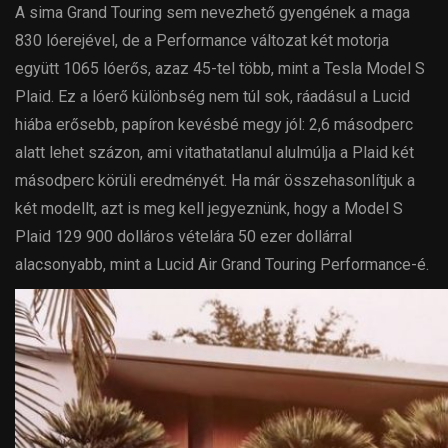
A sima Grand Touring sem nevezhető gyengének a maga
830 lóerejével, de a Performance változat két motorja
együtt 1065 lóerős, azaz 45-tel több, mint a Tesla Model S
Plaid. Ez a lóerő különbség nem túl sok, ráadásul a Lucid
hiába erősebb, papíron kevésbé megy jól: 2,6 másodperc
alatt lehet százon, ami vitathatatlanul alulmúlja a Plaid két
másodperc körüli eredményét. Ha már összehasonlítjuk a
két modellt, azt is meg kell jegyeznünk, hogy a Model S
Plaid 129 900 dolláros vételára 50 ezer dollárral
alacsonyabb, mint a Lucid Air Grand Touring Performance-é.