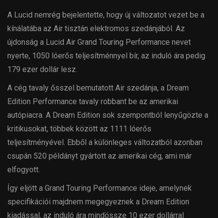
A Lucid nemrég bejelentette, hogy új változatot vezet be a
kínálatába az Air tisztán elektromos szedánjából. Az
újdonság a Lucid Air Grand Touring Performance nevet
nyerte, 1050 lóerős teljesítménnyel bír, az induló ára pedig
179 ezer dollár lesz.
A cég tavaly ősszel bemutatott Air szedánja, a Dream
Edition Performance tavaly robbant be az amerikai
autópiacra. A Dream Edition sok szempontból lenyűgözte a
kritikusokat, többek között az 1111 lóerős
teljesítményével. Ebből a különleges változatból azonban
csupán 520 példányt gyártott az amerikai cég, ami már
elfogyott.
Így eljött a Grand Touring Performance ideje, amelynek
specifikációi majdnem megegyeznek a Dream Edition
kiadással, az induló ára mindössze 10 ezer dollárral