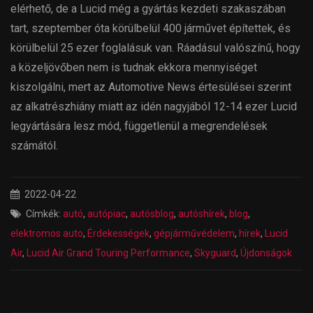
elérhető, de a Lucid még a gyártás kezdeti szakaszában
tart, szeptember óta körülbelül 400 járművet építettek, és
körülbelül 25 ezer foglalásuk van. Ráadásul valószínű, hogy
a közeljövőben nem is tudnak ekkora mennyiséget
kiszolgálni, mert az Automotive News értesülései szerint
az alkatrészhiány miatt az idén nagyjából 12-14 ezer Lucid
legyártására lesz mód, függetlenül a megrendelések
számától.
2022-04-22
Címkék:
autó
,
autópiac
,
autósblog
,
autóshírek
,
blog
,
elektromos auto
,
Érdekességek
,
gépjárművédelem
,
hírek
,
Lucid
Air
,
Lucid Air Grand Touring Performance
,
Skyguard
,
Újdonságok