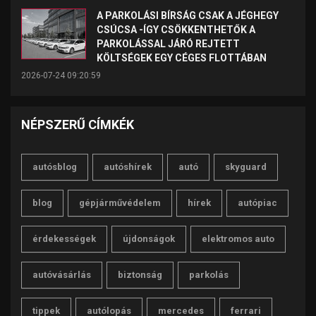
A PARKOLÁSI BÍRSÁG CSAK A JÉGHEGY
CSÚCSA -ÍGY CSÖKKENTHETŐK A
PARKOLÁSSAL JÁRÓ REJTETT
KÖLTSÉGEK EGY CÉGES FLOTTÁBAN
2026-07-24 09:20:59
NÉPSZERŰ CÍMKÉK
autósblog
autóshírek
autó
skyguard
blog
gépjárművédelem
hírek
autópiac
érdekességek
újdonságok
elektromos auto
autóvásárlás
biztonság
parkolás
tippek
autólopás
mercedes
ferrari