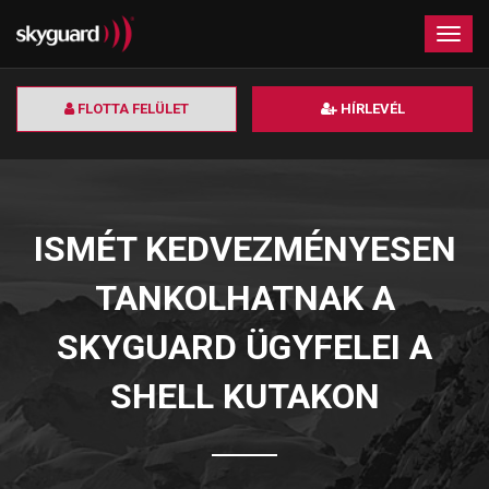
×
Togg
navig
FLOTTA FELÜLET
HÍRLEVÉL
ISMÉT KEDVEZMÉNYESEN
TANKOLHATNAK A
SKYGUARD ÜGYFELEI A
SHELL KUTAKON