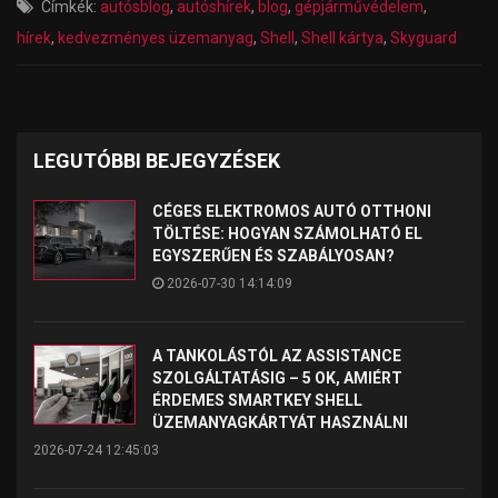
Címkék:
autósblog
,
autóshírek
,
blog
,
gépjárművédelem
,
hírek
,
kedvezményes üzemanyag
,
Shell
,
Shell kártya
,
Skyguard
LEGUTÓBBI BEJEGYZÉSEK
CÉGES ELEKTROMOS AUTÓ OTTHONI
TÖLTÉSE: HOGYAN SZÁMOLHATÓ EL
EGYSZERŰEN ÉS SZABÁLYOSAN?
2026-07-30 14:14:09
A TANKOLÁSTÓL AZ ASSISTANCE
SZOLGÁLTATÁSIG – 5 OK, AMIÉRT
ÉRDEMES SMARTKEY SHELL
ÜZEMANYAGKÁRTYÁT HASZNÁLNI
2026-07-24 12:45:03