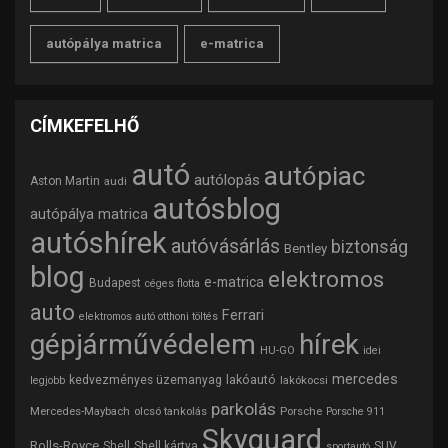
autópálya matrica
e-matrica
CÍMKEFELHŐ
autó
autópiac
autólopás
Aston Martin
audi
autósblog
autópálya matrica
autóshírek
autóvásárlás
biztonság
Bentley
blog
elektromos
e-matrica
Budapest
céges flotta
auto
Ferrari
elektromos autó otthoni töltés
gépjárművédelem
hírek
HU-GO
idei
mercedes
lakóautó
kedvezményes üzemanyag
lakókocsi
legjobb
parkolás
Mercedes-Maybach
olcsó tankolás
Porsche
Porsche 911
Skyguard
Rolls-Royce
Shell
Shell kártya
SUV
sportautó