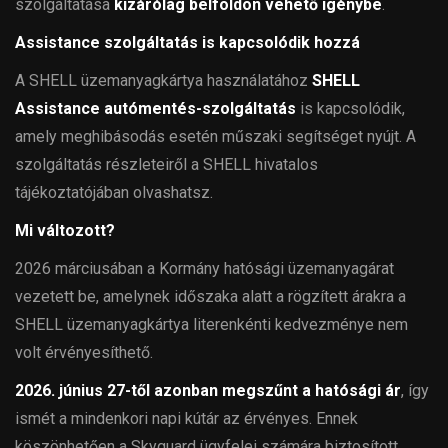
szolgáltatása
kizárólag belföldön vehető igénybe
.
Assistance szolgáltatás is kapcsolódik hozzá
A SHELL üzemanyagkártya használatához
SHELL
Assistance autómentés-szolgáltatás
is kapcsolódik,
amely meghibásodás esetén műszaki segítséget nyújt. A
szolgáltatás részleteiről a SHELL hivatalos
tájékoztatójában olvashatsz.
Mi változott?
2026 márciusában a Kormány hatósági üzemanyagárat
vezetett be, amelynek időszaka alatt a rögzített árakra a
SHELL üzemanyagkártya literenkénti kedvezménye nem
volt érvényesíthető.
2026. június 27-től azonban megszűnt a hatósági ár
, így
ismét a mindenkori napi kútár az érvényes. Ennek
köszönhetően a Skyguard ügyfelei számára biztosított