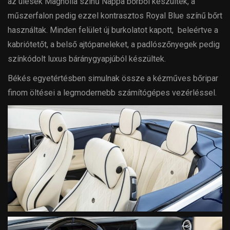
az ülések Magnolia színű Nappa bőrből készültek, a
műszerfalon pedig ezzel kontrasztos Royal Blue színű bőrt
használtak. Minden felület új burkolatot kapott, beleértve a
kabriótetőt, a belső ajtópaneleket, a padlószőnyegek pedig
színkódolt luxus báránygyapjúból készültek.
Békés egyetértésben simulnak össze a kézműves bőripar
finom öltései a legmodernebb számítógépes vezérléssel.