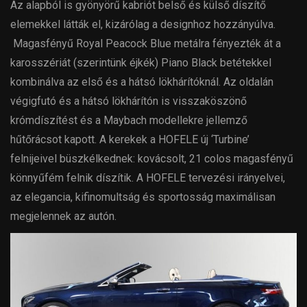
Az alapból is gyönyörű kabriót belső és külső díszítő
elemekkel látták el, kizárólag a designhoz hozzányúlva.
Magasfényű Royal Peacock Blue metálra fényezték át a
karosszériát (szerintünk éjkék) Piano Black betétekkel
kombinálva az első és a hátsó lökhárítóknál. Az oldalán
végigfutó és a hátsó lökhárítón is visszaköszönő
krómdíszítést és a Maybach modellekre jellemző
hűtőrácsot kapott. A kerekek a HOFELE új ‘Turbine’
felnijeivel büszkélkednek: kovácsolt, 21 colos magasfényű
könnyűfém felnik díszítik. A HOFELE tervezési irányelvei,
az elegancia, kifinomultság és sportosság maximálisan
megjelennek az autón.