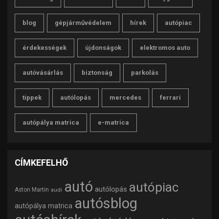
blog
gépjárművédelem
hírek
autópiac
érdekességek
újdonságok
elektromos auto
autóvásárlás
biztonság
parkolás
tippek
autólopás
mercedes
ferrari
autópálya matrica
e-matrica
CÍMKEFELHŐ
autó
autópiac
autólopás
Aston Martin
audi
autósblog
autópálya matrica