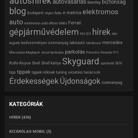
autóshírek
autóvásárlás
biztonság
Bentley
blog
elektromos
e-matrica
Budapest
céges flotta
auto
Ferrari
elektromos autó otthoni töltés
gépjárművédelem
hírek
HU-GO
idei
mercedes
lakóautó
kedvezményes üzemanyag
lakókocsi
legjobb
parkolás
Mercedes-Maybach
olcsó tankolás
Porsche
Porsche 911
Skyguard
Rolls-Royce
Shell
Shell kártya
SUV
sportautó
tippek
tipp
tuning
vezetési tanácsok
tippek nőknek
Érdekességek
Újdonságok
üzemanyag
KATEGÓRIÁK
HÍREK
(436)
KIZÁRÓLAG MOBIL
(5)