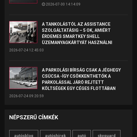
2026-07-30 14:14:09
A TANKOLÁSTÓL AZ ASSISTANCE
SZOLGÁLTATÁSIG – 5 OK, AMIÉRT
ÉRDEMES SMARTKEY SHELL
ÜZEMANYAGKÁRTYÁT HASZNÁLNI
2026-07-24 12:45:03
A PARKOLÁSI BÍRSÁG CSAK A JÉGHEGY
CSÚCSA -ÍGY CSÖKKENTHETŐK A
PARKOLÁSSAL JÁRÓ REJTETT
KÖLTSÉGEK EGY CÉGES FLOTTÁBAN
2026-07-24 09:20:59
NÉPSZERŰ CÍMKÉK
autósblog
autóshírek
autó
skyguard