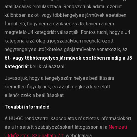
átállításának elmulasztása. Rendszerünk adatai szerint
különösen az öt- vagy többtengelyes járművek esetében
fordul elő, hogy nem a szükséges J5, hanem a nem
megfelelő J4 kategóriát választják. Fontos tudni, hogy a J4
kategória kizárólag a jogszabályban meghatározott
négytengelyes útdíjköteles gépjárművekre vonatkozik, az
öt- vagy többtengelyes járművek esetében mindig a J5
kategóriá
t kell kiválasztani.
Javasoljuk, hogy a tengelyszám helyes beállítására
kiemelten figyeljenek, és az út megkezdése előtt
ellenőrizzék a beállításokat.
További információ
A HU-GO rendszerrel kapcsolatos részletes információkért
és a frissített szabályozásokért látogasson el a
Nemzeti
Útdíjfizetési Szolgáltató Zrt.
weboldalára.