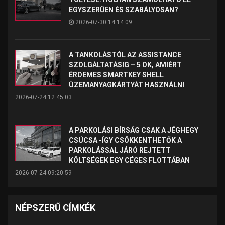
EGYSZERŰEN ÉS SZABÁLYOSAN?
2026-07-30 14:14:09
A TANKOLÁSTÓL AZ ASSISTANCE
SZOLGÁLTATÁSIG – 5 OK, AMIÉRT
ÉRDEMES SMARTKEY SHELL
ÜZEMANYAGKÁRTYÁT HASZNÁLNI
2026-07-24 12:45:03
A PARKOLÁSI BÍRSÁG CSAK A JÉGHEGY
CSÚCSA -ÍGY CSÖKKENTHETŐK A
PARKOLÁSSAL JÁRÓ REJTETT
KÖLTSÉGEK EGY CÉGES FLOTTÁBAN
2026-07-24 09:20:59
NÉPSZERŰ CÍMKÉK