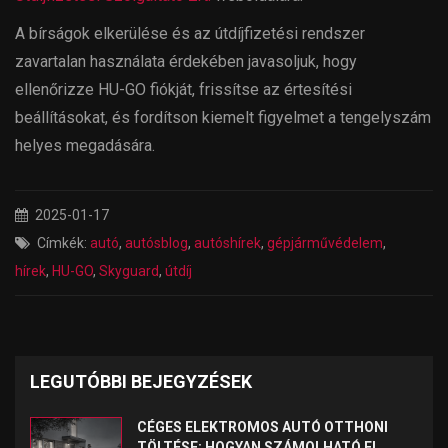
A bírságok elkerülése és az útdíjfizetési rendszer
zavartalan használata érdekében javasoljuk, hogy
ellenőrizze HU-GO fiókját, frissítse az értesítési
beállításokat, és fordítson kiemelt figyelmet a tengelyszám
helyes megadására.
2025-01-17
Címkék:
autó
,
autósblog
,
autóshírek
,
gépjárművédelem
,
hírek
,
HU-GO
,
Skyguard
,
útdíj
LEGUTÓBBI BEJEGYZÉSEK
CÉGES ELEKTROMOS AUTÓ OTTHONI
TÖLTÉSE: HOGYAN SZÁMOLHATÓ EL