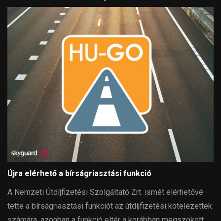
Újra elérhető a bírságriasztási funkció
A Nemzeti Útdíjfizetési Szolgáltató Zrt. ismét elérhetővé
tette a bírságriasztási funkciót az útdíjfizetési kötelezettek
számára, azonban a funkció eltér a korábban megszokott