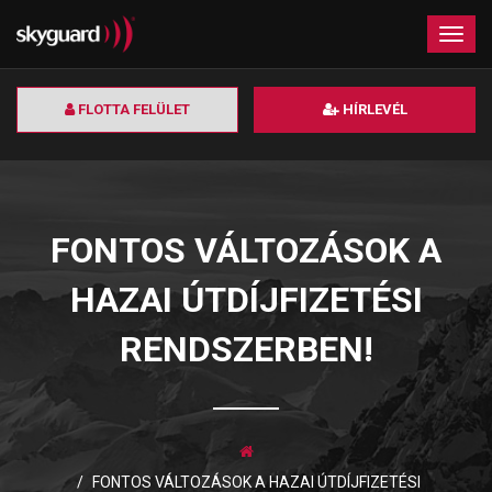
×
Togg
navig
FLOTTA FELÜLET
HÍRLEVÉL
FONTOS VÁLTOZÁSOK A
HAZAI ÚTDÍJFIZETÉSI
RENDSZERBEN!
FONTOS VÁLTOZÁSOK A HAZAI ÚTDÍJFIZETÉSI