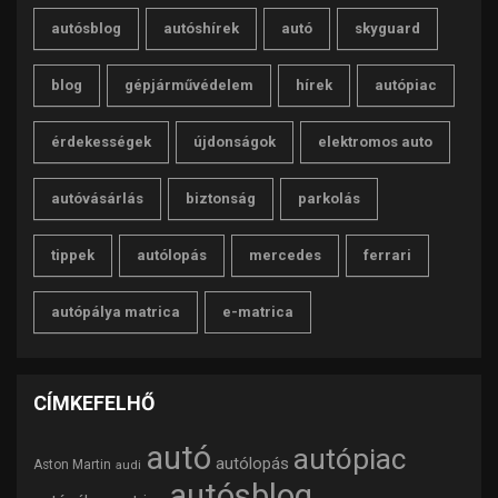
autósblog
autóshírek
autó
skyguard
blog
gépjárművédelem
hírek
autópiac
érdekességek
újdonságok
elektromos auto
autóvásárlás
biztonság
parkolás
tippek
autólopás
mercedes
ferrari
autópálya matrica
e-matrica
CÍMKEFELHŐ
autó
autópiac
autólopás
Aston Martin
audi
autósblog