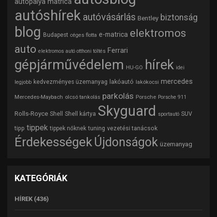
autópálya matrica
autóshírek
autóvásárlás
biztonság
Bentley
blog
elektromos
e-matrica
Budapest
céges flotta
auto
Ferrari
elektromos autó otthoni töltés
gépjárművédelem
hírek
HU-GO
idei
mercedes
lakóautó
kedvezményes üzemanyag
lakókocsi
legjobb
parkolás
Mercedes-Maybach
olcsó tankolás
Porsche
Porsche 911
Skyguard
Rolls-Royce
Shell
Shell kártya
SUV
sportautó
tippek
tipp
tuning
vezetési tanácsok
tippek nőknek
Érdekességek
Újdonságok
üzemanyag
KATEGÓRIÁK
HÍREK
(436)