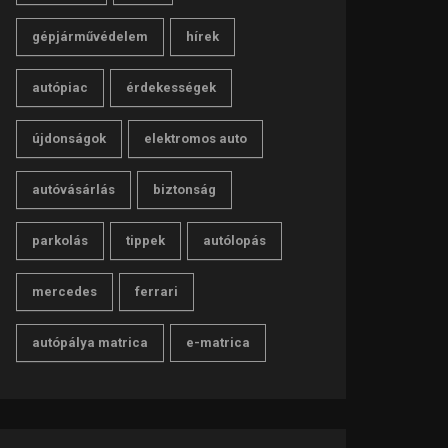
gépjárművédelem
hírek
autópiac
érdekességek
újdonságok
elektromos auto
autóvásárlás
biztonság
parkolás
tippek
autólopás
mercedes
ferrari
autópálya matrica
e-matrica