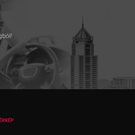
gból!
ÉRKÉP