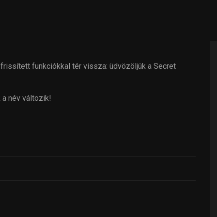
ssített funkciókkal tér vissza: üdvözöljük a Secret
a név változik!