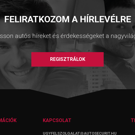
FELIRATKOZOM A HÍRLEVÉLRE
sson autós híreket és érdekességeket a nagyvilá
REGISZTRÁLOK
MÁCIÓK
KAPCSOLAT
T
UGYFELSZOLGALAT@AUTOSECURIT.HU