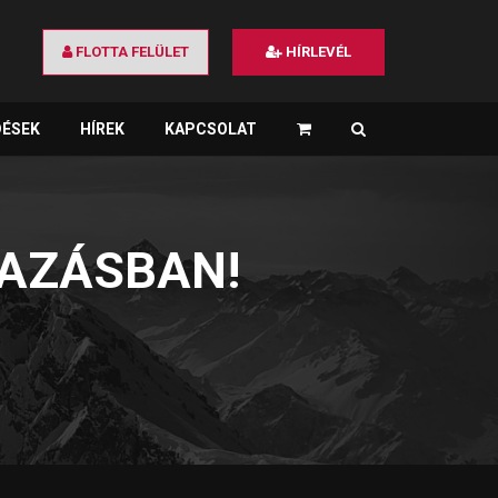
FLOTTA FELÜLET
HÍRLEVÉL
DÉSEK
HÍREK
KAPCSOLAT
×
MAZÁSBAN!