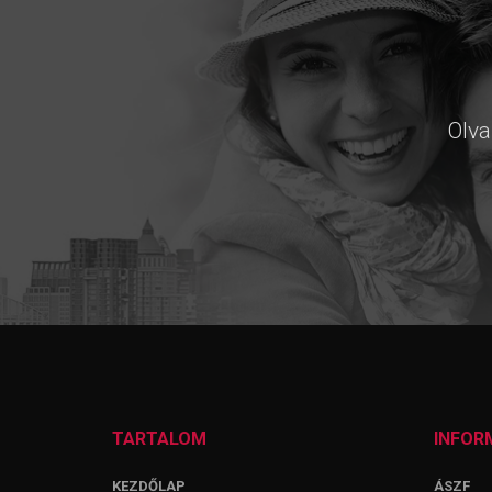
Olva
TARTALOM
INFOR
KEZDŐLAP
ÁSZF