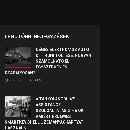
LEGUTÓBBI BEJEGYZÉSEK
CÉGES ELEKTROMOS AUTÓ
OTTHONI TÖLTÉSE: HOGYAN
SZÁMOLHATÓ EL
EGYSZERŰEN ÉS
SZABÁLYOSAN?
2026-07-30 14:14:09
A TANKOLÁSTÓL AZ
ASSISTANCE
SZOLGÁLTATÁSIG – 5 OK,
AMIÉRT ÉRDEMES
SMARTKEY SHELL ÜZEMANYAGKÁRTYÁT
HASZNÁLNI