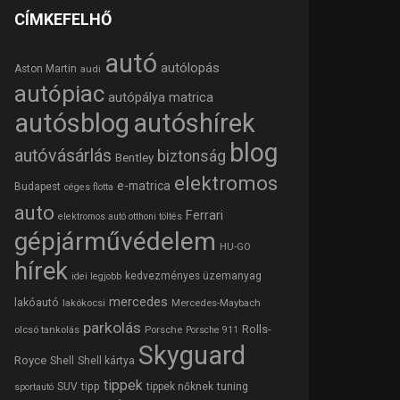
CÍMKEFELHŐ
autó
autólopás
Aston Martin
audi
autópiac
autópálya matrica
autósblog
autóshírek
blog
autóvásárlás
biztonság
Bentley
elektromos
e-matrica
Budapest
céges flotta
auto
Ferrari
elektromos autó otthoni töltés
gépjárművédelem
HU-GO
hírek
kedvezményes üzemanyag
idei legjobb
mercedes
lakóautó
lakókocsi
Mercedes-Maybach
parkolás
Rolls-
olcsó tankolás
Porsche
Porsche 911
Skyguard
Royce
Shell
Shell kártya
tippek
tipp
tuning
SUV
tippek nőknek
sportautó