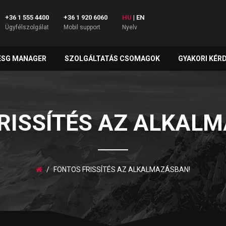
+36 1 555 4400
+36 1 920 6060
HU
|
EN
Ügyfélszolgálat
Mobil support
Nyelv
ESG MANAGER
SZOLGÁLTATÁS CSOMAGOK
GYAKORI KÉR
RISSÍTÉS AZ ALKAL
FONTOS FRISSÍTÉS AZ ALKALMAZÁSBAN!