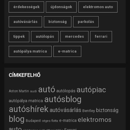
érdekességek
újdonságok
elektromos auto
autóvásárlás
biztonság
parkolás
tippek
autólopás
mercedes
ferrari
autópálya matrica
e-matrica
CÍMKEFELHŐ
autó
autópiac
autólopás
Aston Martin
audi
autósblog
autópálya matrica
autóshírek
autóvásárlás
biztonság
Bentley
blog
elektromos
e-matrica
Budapest
céges flotta
auto