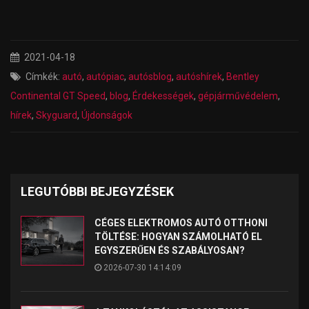
2021-04-18
Címkék:
autó
,
autópiac
,
autósblog
,
autóshírek
,
Bentley
Continental GT Speed
,
blog
,
Érdekességek
,
gépjárművédelem
,
hírek
,
Skyguard
,
Újdonságok
LEGUTÓBBI BEJEGYZÉSEK
CÉGES ELEKTROMOS AUTÓ OTTHONI
TÖLTÉSE: HOGYAN SZÁMOLHATÓ EL
EGYSZERŰEN ÉS SZABÁLYOSAN?
2026-07-30 14:14:09