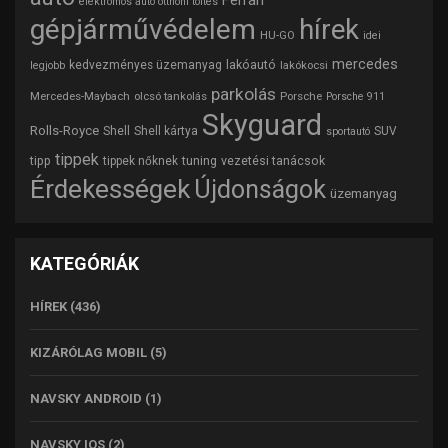
Ferrari
elektromos autó otthoni töltés
gépjárművédelem
hírek
HU-GO
idei
mercedes
lakóautó
kedvezményes üzemanyag
lakókocsi
legjobb
parkolás
Mercedes-Maybach
olcsó tankolás
Porsche
Porsche 911
Skyguard
Rolls-Royce
Shell
Shell kártya
SUV
sportautó
tippek
tipp
tuning
vezetési tanácsok
tippek nőknek
Érdekességek
Újdonságok
üzemanyag
KATEGÓRIÁK
HÍREK
(436)
KIZÁRÓLAG MOBIL
(5)
NAVSKY ANDROID
(1)
NAVSKY IOS
(2)