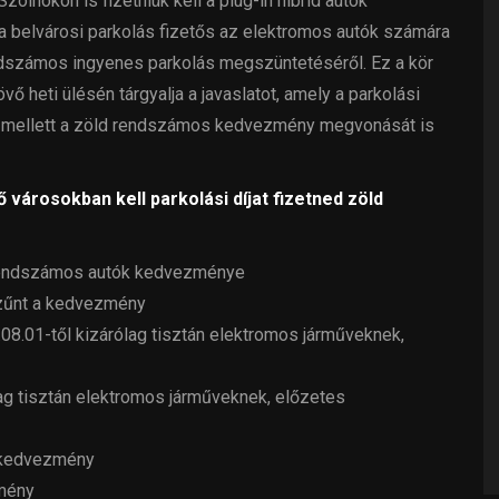
lnokon is fizetniük kell a plug-in hibrid autók
t a belvárosi parkolás fizetős az elektromos autók számára
endszámos ingyenes parkolás megszüntetéséről. Ez a kör
ő heti ülésén tárgyalja a javaslatot, amely a parkolási
se mellett a zöld rendszámos kedvezmény megvonását is
ő városokban kell parkolási díjat fizetned zöld
d rendszámos autók kedvezménye
zűnt a kedvezmény
.08.01-től kizárólag tisztán elektromos járműveknek,
g tisztán elektromos járműveknek, előzetes
 kedvezmény
mény