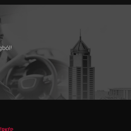
gból!
ÉRKÉP