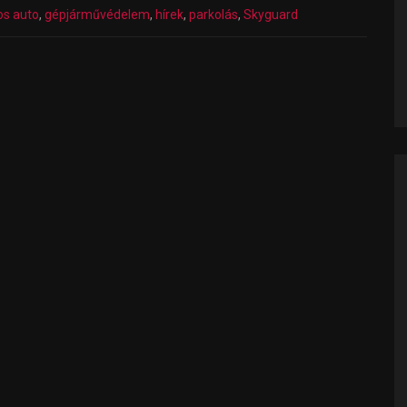
os auto
,
gépjárművédelem
,
hírek
,
parkolás
,
Skyguard