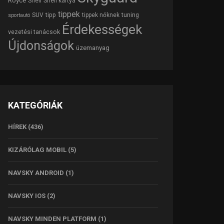
Royce
Shell
Shell kártya
tippek
tipp
tuning
SUV
tippek nőknek
sportautó
Érdekességek
vezetési tanácsok
Újdonságok
üzemanyag
KATEGÓRIÁK
HÍREK
(436)
KIZÁRÓLAG MOBIL
(5)
NAVSKY ANDROID
(1)
NAVSKY IOS
(2)
NAVSKY MINDEN PLATFORM
(1)