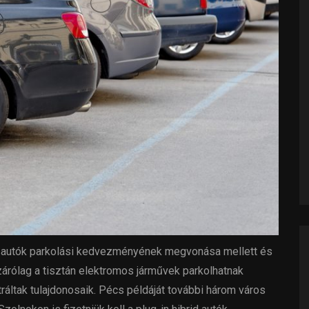
 autók parkolási kedvezményének megvonása mellett és
árólag a tisztán elektromos járművek parkolhatnak
tráltak tulajdonosaik. Pécs példáját további három város