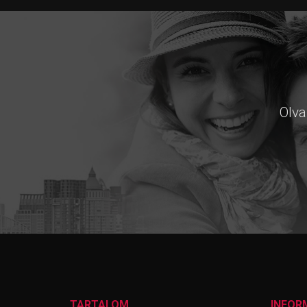
Olva
TARTALOM
INFOR