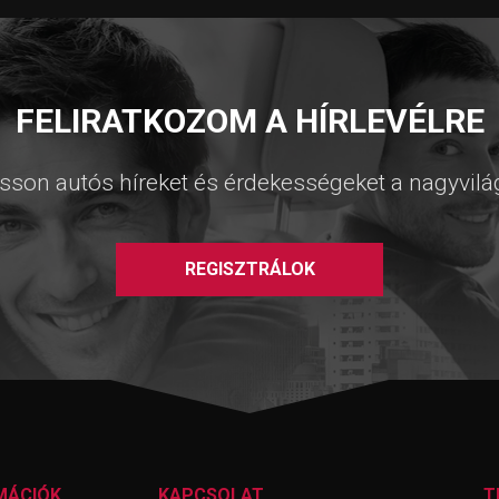
FELIRATKOZOM A HÍRLEVÉLRE
sson autós híreket és érdekességeket a nagyvilá
REGISZTRÁLOK
MÁCIÓK
KAPCSOLAT
T