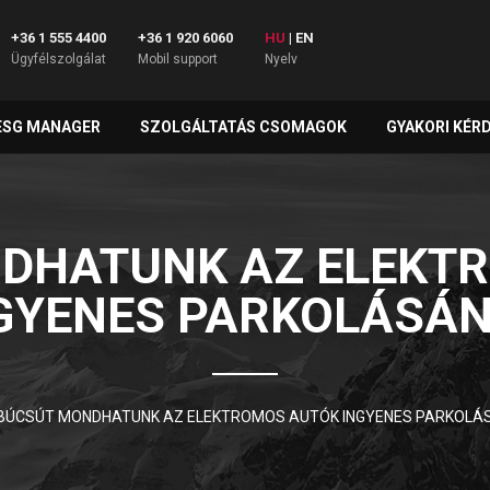
+36 1 555 4400
+36 1 920 6060
HU
|
EN
Ügyfélszolgálat
Mobil support
Nyelv
ESG MANAGER
SZOLGÁLTATÁS CSOMAGOK
GYAKORI KÉR
DHATUNK AZ ELEKT
GYENES PARKOLÁSÁ
BÚCSÚT MONDHATUNK AZ ELEKTROMOS AUTÓK INGYENES PARKOLÁ