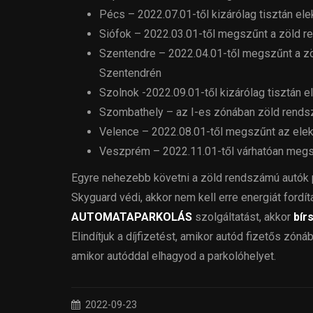
Pécs – 2022.07.01-től kizárólag tisztán el
Siófok – 2022.03.01-től megszűnt a zöld 
Szentendre – 2022.04.01-től megszűnt a z
Szentendrén
Szolnok -2022.09.01-től kizárólag tisztán 
Szombathely – az I-es zónában zöld rendszá
Velence – 2022.08.01-től megszűnt az ele
Veszprém – 2022.11.01-től várhatóan megs
Egyre nehezebb követni a zöld rendszámú autók p
Skyguard védi, akkor nem kell erre energiát ford
AUTOMATAPARKOLÁS
szolgáltatást, akkor
bír
Elindítjuk a díjfizetést, amikor autód fizetős zóná
amikor autóddal elhagyod a parkolóhelyet.
2022-09-23