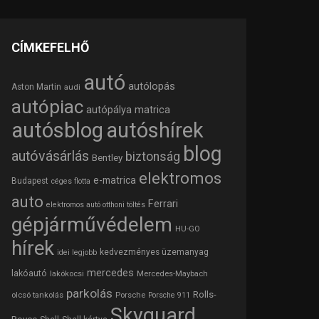
CÍMKEFELHŐ
autó
autólopás
Aston Martin
audi
autópiac
autópálya matrica
autósblog
autóshírek
blog
autóvásárlás
biztonság
Bentley
elektromos
e-matrica
Budapest
céges flotta
auto
Ferrari
elektromos autó otthoni töltés
gépjárművédelem
HU-GO
hírek
kedvezményes üzemanyag
idei legjobb
mercedes
lakóautó
lakókocsi
Mercedes-Maybach
parkolás
Rolls-
olcsó tankolás
Porsche
Porsche 911
Skyguard