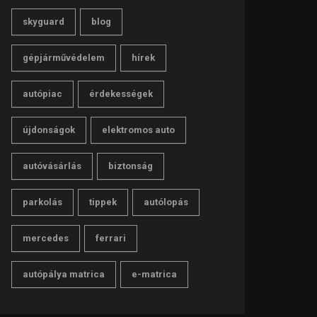
skyguard
blog
gépjárművédelem
hírek
autópiac
érdekességek
újdonságok
elektromos auto
autóvásárlás
biztonság
parkolás
tippek
autólopás
mercedes
ferrari
autópálya matrica
e-matrica