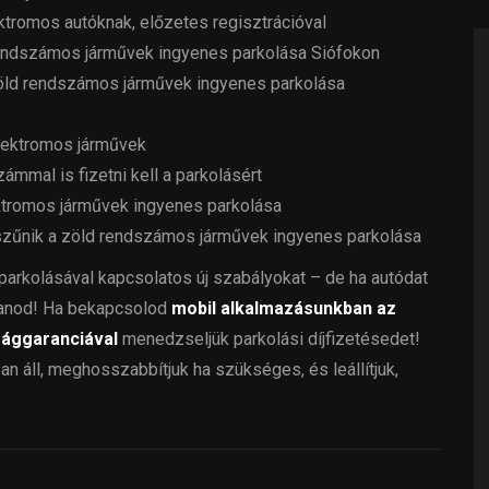
ektromos autóknak, előzetes regisztrációval
rendszámos járművek ingyenes parkolása Siófokon
öld rendszámos járművek ingyenes parkolása
elektromos járművek
mmal is fizetni kell a parkolásért
ktromos járművek ingyenes parkolása
zűnik a zöld rendszámos járművek ingyenes parkolása
arkolásával kapcsolatos új szabályokat – de ha autódat
ítanod! Ha bekapcsolod
mobil alkalmazásunkban az
sággaranciával
menedzseljük parkolási díjfizetésedet!
ban áll, meghosszabbítjuk ha szükséges, és leállítjuk,