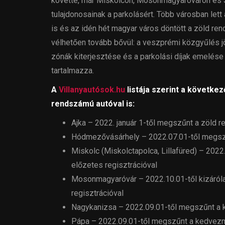
követte, már Miskolcon, Mosonmagyaróváron és Szo
tulajdonosainak a parkolásért. Több városban let
is és az idén hét magyar város döntött a zöld r
vélhetően tovább bővül: a veszprémi közgyűlés jöv
zónák kiterjesztése és a parkolási díjak emelé
tartalmazza.
A
Villanyautósok.hu
listája szerint a következ
rendszámú autóval is:
Ajka – 2022. január 1-től megszűnt a zöl
Hódmezővásárhely – 2022.07.01-től megs
Miskolc (Miskolctapolca, Lillafüred) – 2022
előzetes regisztrációval
Mosonmagyaróvár – 2022.10.01-től kizáróla
regisztrációval
Nagykanizsa – 2022.09.01-től megszűnt a
Pápa – 2022.09.01-től megszűnt a kedvez