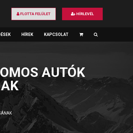
FLOTTA FELÜLET
HÍRLEVÉL
DÉSEK
HÍREK
KAPCSOLAT
×
ROMOS AUTÓK
NAK
SÁNAK