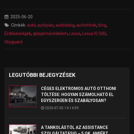
2025-06-20
Címkék:
autó
,
autópiac
,
autósblog
,
autóshírek
,
blog
,
Érdekességek
,
gépjárművédelem
,
Lexus
,
Lexus IS 500
,
Skyguard
LEGUTÓBBI BEJEGYZÉSEK
CÉGES ELEKTROMOS AUTÓ OTTHONI
TÖLTÉSE: HOGYAN SZÁMOLHATÓ EL
EGYSZERŰEN ÉS SZABÁLYOSAN?
2026-07-30 14:14:09
A TANKOLÁSTÓL AZ ASSISTANCE
SZOLGÁLTATÁSIG – 5 OK, AMIÉRT