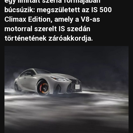
egy limitált széria formájában
búcsúzik: megszületett az IS 500
Climax Edition, amely a V8-as
motorral szerelt IS szedán
történetének záróakkordja.