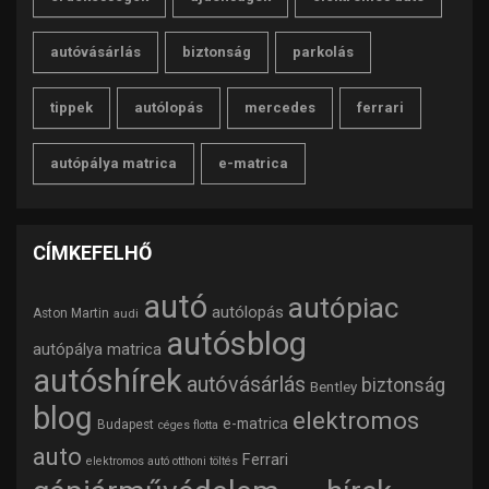
autóvásárlás
biztonság
parkolás
tippek
autólopás
mercedes
ferrari
autópálya matrica
e-matrica
CÍMKEFELHŐ
autó
autópiac
autólopás
Aston Martin
audi
autósblog
autópálya matrica
autóshírek
autóvásárlás
biztonság
Bentley
blog
elektromos
e-matrica
Budapest
céges flotta
auto
Ferrari
elektromos autó otthoni töltés