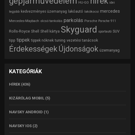
gépjárművédelem
hírek
HU-GO
idei
mercedes
lakóautó
kedvezményes üzemanyag
lakókocsi
legjobb
parkolás
Mercedes-Maybach
olcsó tankolás
Porsche
Porsche 911
Skyguard
Rolls-Royce
Shell
Shell kártya
SUV
sportautó
tippek
tipp
tuning
vezetési tanácsok
tippek nőknek
Érdekességek
Újdonságok
üzemanyag
KATEGÓRIÁK
HÍREK
(436)
KIZÁRÓLAG MOBIL
(5)
NAVSKY ANDROID
(1)
NAVSKY IOS
(2)