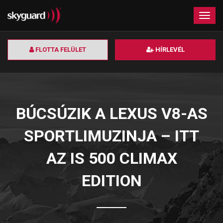
×
Togg
navig
FLOTTA FELÜLET
HÍRLEVÉL
BÚCSÚZIK A LEXUS V8-AS
SPORTLIMUZINJA – ITT
AZ IS 500 CLIMAX
EDITION