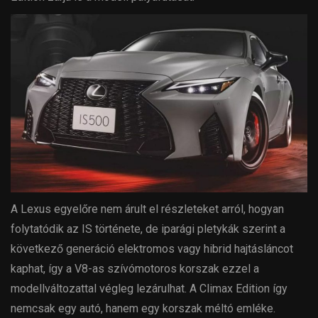
A Lexus egyelőre nem árult el részleteket arról, hogyan
folytatódik az IS története, de iparági pletykák szerint a
következő generáció elektromos vagy hibrid hajtásláncot
kaphat, így a V8-as szívómotoros korszak ezzel a
modellváltozattal végleg lezárulhat. A Climax Edition így
nemcsak egy autó, hanem egy korszak méltó emléke.