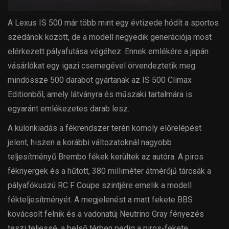
A Lexus IS 500 már több mint egy évtizede hódít a sportos
szedánok között, de a modell negyedik generációja most
elérkezett pályafutása végéhez. Ennek emlékére a japán
vásárlókat egy igazi csemegével örvendeztetik meg:
mindössze 500 darabot gyártanak az IS 500 Climax
Editionből, amely látványra és műszaki tartalmára is
egyaránt emlékezetes darab lesz.
A különkiadás a fékrendszer terén komoly előrelépést
jelent, hiszen a korábbi változatoknál nagyobb
teljesítményű Brembo fékek kerültek az autóra. A piros
féknyergek és a hűtött, 380 milliméter átmérőjű tárcsák a
pályafókuszú RC F Coupe szintjére emelik a modell
fékteljesítményét. A megjelenést a matt fekete BBS
kovácsolt felnik és a vadonatúj Neutrino Gray fényezés
teszi teljessé, a belső térben pedig a piros-fekete