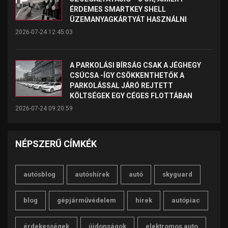
ÉRDEMES SMARTKEY SHELL
ÜZEMANYAGKÁRTYÁT HASZNÁLNI
2026-07-24 12:45:03
A PARKOLÁSI BÍRSÁG CSAK A JÉGHEGY
CSÚCSA -ÍGY CSÖKKENTHETŐK A
PARKOLÁSSAL JÁRÓ REJTETT
KÖLTSÉGEK EGY CÉGES FLOTTÁBAN
2026-07-24 09:20:59
NÉPSZERŰ CÍMKÉK
autósblog
autóshírek
autó
skyguard
blog
gépjárművédelem
hírek
autópiac
érdekességek
újdonságok
elektromos auto