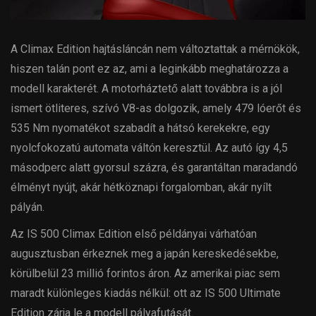
A Climax Edition hajtásláncán nem változtattak a mérnökök,
hiszen talán pont ez az, ami a leginkább meghatározza a
modell karakterét. A motorháztető alatt továbbra is a jól
ismert ötliteres, szívó V8-as dolgozik, amely 479 lóerőt és
535 Nm nyomatékot szabadít a hátsó kerekekre, egy
nyolcfokozatú automata váltón keresztül. Az autó így 4,5
másodperc alatt gyorsul százra, és garantáltan maradandó
élményt nyújt, akár hétköznapi forgalomban, akár nyílt
pályán.
Az IS 500 Climax Edition első példányai várhatóan
augusztusban érkeznek meg a japán kereskedésekbe,
körülbelül 23 millió forintos áron. Az amerikai piac sem
maradt különleges kiadás nélkül: ott az IS 500 Ultimate
Edition zárja le a modell pályafutását.