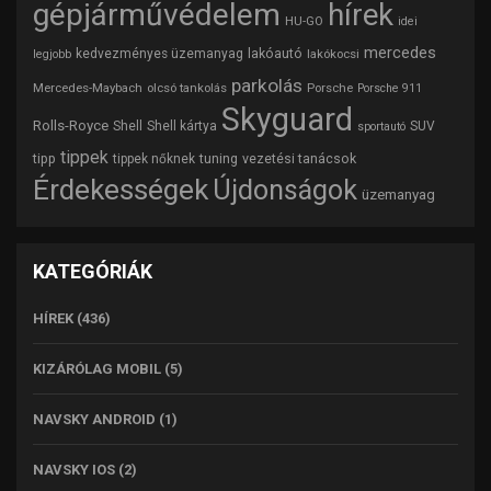
gépjárművédelem
hírek
HU-GO
idei
mercedes
lakóautó
kedvezményes üzemanyag
lakókocsi
legjobb
parkolás
Mercedes-Maybach
olcsó tankolás
Porsche
Porsche 911
Skyguard
Rolls-Royce
Shell
Shell kártya
SUV
sportautó
tippek
tipp
tuning
vezetési tanácsok
tippek nőknek
Érdekességek
Újdonságok
üzemanyag
KATEGÓRIÁK
HÍREK
(436)
KIZÁRÓLAG MOBIL
(5)
NAVSKY ANDROID
(1)
NAVSKY IOS
(2)