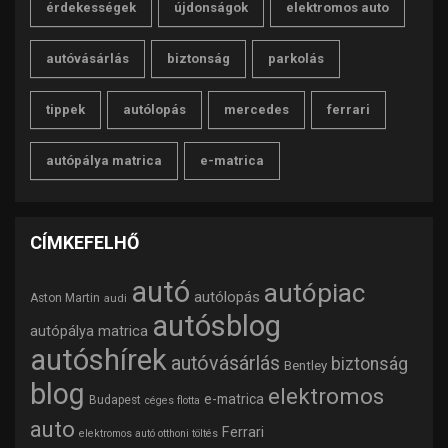
érdekességek
újdonságok
elektromos auto
autóvásárlás
biztonság
parkolás
tippek
autólopás
mercedes
ferrari
autópálya matrica
e-matrica
CÍMKEFELHŐ
autó
autópiac
autólopás
Aston Martin
audi
autósblog
autópálya matrica
autóshírek
autóvásárlás
biztonság
Bentley
blog
elektromos
e-matrica
Budapest
céges flotta
auto
Ferrari
elektromos autó otthoni töltés