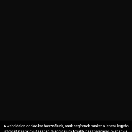
A weboldalon cookie-kat használunk, amik segítenek minket a lehető legjobb
szolgáltatások nyújtásában. Weboldalunk további használatával jóváhagyja,