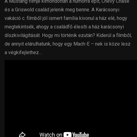
A Mustang filmje kimondottan a humorra épít, Chevy Chase
és a Griswold család jelenik meg benne. A Karácsonyi
vakáció c. filmből jól ismert família kivonul a ház elé, hogy
megtekintsék, ahogy a családfő élesíti a ház karácsonyi
díszkivilágítását. Hogy mi történik ezután? Kiderül a filmből,
de annyit elárulhatunk, hogy egy Mach-E – nek is köze lesz
a végkifejlethez…