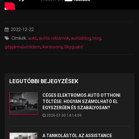
2022-12-22
Címkék:
autó
,
autós reklámok
,
autósblog
,
blog
,
gépjárművédelem
,
karácsony
,
Skyguard
LEGUTÓBBI BEJEGYZÉSEK
CÉGES ELEKTROMOS AUTÓ OTTHONI
TÖLTÉSE: HOGYAN SZÁMOLHATÓ EL
EGYSZERŰEN ÉS SZABÁLYOSAN?
2026-07-30 14:14:09
A TANKOLÁSTÓL AZ ASSISTANCE