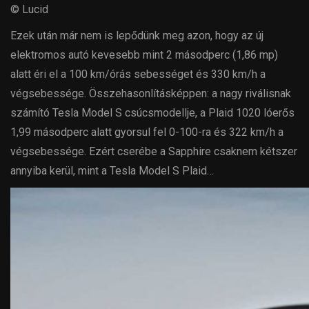
© Lucid
Ezek után már nem is lepődünk meg azon, hogy az új
elektromos autó kevesebb mint 2 másodperc (1,86 mp)
alatt éri el a 100 km/órás sebességet és 330 km/h a
végsebessége. Összehasonlításképpen: a nagy riválisnak
számító Tesla Model S csúcsmodellje, a Plaid 1020 lóerős
1,99 másodperc alatt gyorsul fel 0-100-ra és 322 km/h a
végsebessége. Ezért cserébe a Sapphire csaknem kétszer
annyiba kerül, mint a Tesla Model S Plaid…