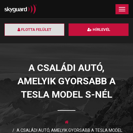
×
Togg
navig
FLOTTA FELÜLET
HÍRLEVÉL
A CSALÁDI AUTÓ,
AMELYIK GYORSABB A
TESLA MODEL S-NÉL
A CSALÁDI AUTÓ, AMELYIK GYORSABB A TESLA MODEL