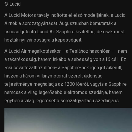
© Lucid
A Lucid Motors tavaly indította el első modelljének, a Lucid
Airnek a sorozatgyártását. Augusztusban bemutatták a
csúcsot jelentő Lucid Air Sapphire kivitelt is, de csak most
hozták nyilvánosságra a képességeit.
A Lucid Air megalkotásakor – a Teslához hasonlóan – nem
a takarékosság, hanem inkább a sebesség volt a fő cél. Ez
-csúcsváltozathoz illően- a Sapphire-nek igen jól sikerült,
hiszen a három villanymotorral szerelt újdonság
teljesítménye meghaladja az 1200 lóerőt, vagyis a Sapphire
nemcsak a világ legerősebb elektromos szedánja, hanem
egyben a világ legerősebb sorozatgyártású szedánja is.