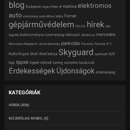
blog
elektromos
e-matrica
Budapest
céges flotta
auto
Ferrari
elektromos autó otthoni töltés
gépjárművédelem
hírek
HU-GO
idei
mercedes
lakóautó
kedvezményes üzemanyag
lakókocsi
legjobb
parkolás
Mercedes-Maybach
olcsó tankolás
Porsche
Porsche 911
Skyguard
Rolls-Royce
Shell
Shell kártya
SUV
sportautó
tippek
tipp
tuning
vezetési tanácsok
tippek nőknek
Érdekességek
Újdonságok
üzemanyag
KATEGÓRIÁK
HÍREK
(436)
KIZÁRÓLAG MOBIL
(5)