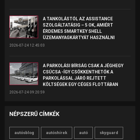
A TANKOLÁSTÓL AZ ASSISTANCE
SZOLGÁLTATÁSIG – 5 OK, AMIÉRT
ÉRDEMES SMARTKEY SHELL
ÜZEMANYAGKÁRTYÁT HASZNÁLNI
2026-07-24 12:45:03
A PARKOLÁSI BÍRSÁG CSAK A JÉGHEGY
CSÚCSA -ÍGY CSÖKKENTHETŐK A
PARKOLÁSSAL JÁRÓ REJTETT
KÖLTSÉGEK EGY CÉGES FLOTTÁBAN
2026-07-24 09:20:59
NÉPSZERŰ CÍMKÉK
autósblog
autóshírek
autó
skyguard