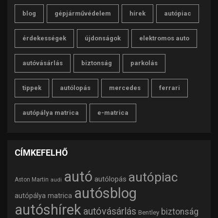
blog
gépjárművédelem
hírek
autópiac
érdekességek
újdonságok
elektromos auto
autóvásárlás
biztonság
parkolás
tippek
autólopás
mercedes
ferrari
autópálya matrica
e-matrica
CÍMKEFELHŐ
autó
autópiac
autólopás
Aston Martin
audi
autósblog
autópálya matrica
autóshírek
autóvásárlás
biztonság
Bentley